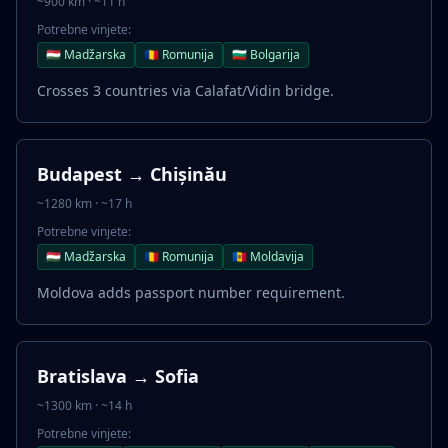
~900 km · ~11 h
Potrebne vinjete:
🇭🇺 Madžarska
🇷🇴 Romunija
🇧🇬 Bolgarija
Crosses 3 countries via Calafat/Vidin bridge.
Budapest → Chișinău
~1280 km · ~17 h
Potrebne vinjete:
🇭🇺 Madžarska
🇷🇴 Romunija
🇲🇩 Moldavija
Moldova adds passport number requirement.
Bratislava → Sofia
~1300 km · ~14 h
Potrebne vinjete: