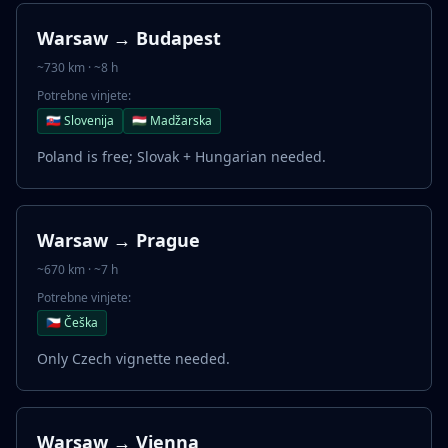
Warsaw → Budapest
~730 km · ~8 h
Potrebne vinjete:
🇸🇰 Slovenija
🇭🇺 Madžarska
Poland is free; Slovak + Hungarian needed.
Warsaw → Prague
~670 km · ~7 h
Potrebne vinjete:
🇨🇿 Češka
Only Czech vignette needed.
Warsaw → Vienna