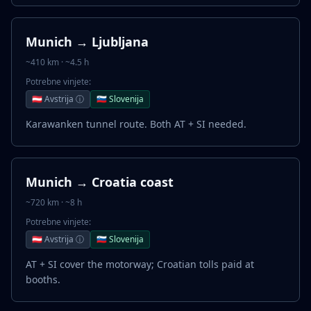
Munich → Ljubljana
~410 km · ~4.5 h
Potrebne vinjete:
🇦🇹 Avstrija ⓘ
🇸🇮 Slovenija
Karawanken tunnel route. Both AT + SI needed.
Munich → Croatia coast
~720 km · ~8 h
Potrebne vinjete:
🇦🇹 Avstrija ⓘ
🇸🇮 Slovenija
AT + SI cover the motorway; Croatian tolls paid at
booths.