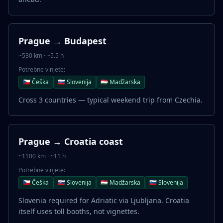
Prague → Budapest
~530 km · ~5.5 h
Potrebne vinjete:
🇨🇿 Češka
🇸🇰 Slovenija
🇭🇺 Madžarska
Cross 3 countries — typical weekend trip from Czechia.
Prague → Croatia coast
~1100 km · ~11 h
Potrebne vinjete:
🇨🇿 Češka
🇸🇰 Slovenija
🇭🇺 Madžarska
🇸🇮 Slovenija
Slovenia required for Adriatic via Ljubljana. Croatia
itself uses toll booths, not vignettes.