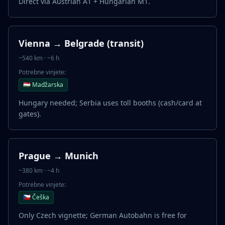
Direct via Austrian A1 + Hungarian M1.
Vienna → Belgrade (transit)
~540 km · ~6 h
Potrebne vinjete:
🇭🇺 Madžarska
Hungary needed; Serbia uses toll booths (cash/card at
gates).
Prague → Munich
~380 km · ~4 h
Potrebne vinjete:
🇨🇿 Češka
Only Czech vignette; German Autobahn is free for