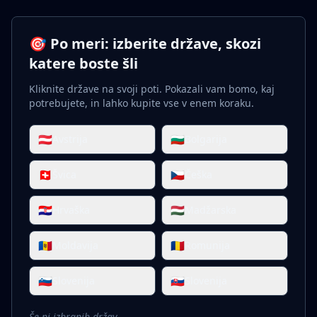
🎯 Po meri: izberite države, skozi
katere boste šli
Kliknite države na svoji poti. Pokazali vam bomo, kaj
potrebujete, in lahko kupite vse v enem koraku.
🇦🇹
🇧🇬
Avstrija
Bolgarija
🇨🇭
🇨🇿
Švica
Češka
🇭🇷
🇭🇺
Hrvaška
Madžarska
🇲🇩
🇷🇴
Moldavija
Romunija
🇸🇮
🇸🇰
Slovenija
Slovenija
Še ni izbranih držav.