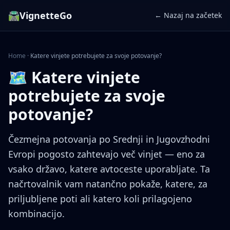
🛣️
VignetteGo
← Nazaj na začetek
Home
·
Katere vinjete potrebujete za svoje potovanje?
🗺️ Katere vinjete
potrebujete za svoje
potovanje?
Čezmejna potovanja po Srednji in Jugovzhodni
Evropi pogosto zahtevajo več vinjet — eno za
vsako državo, katere avtoceste uporabljate. Ta
načrtovalnik vam natančno pokaže, katere, za
priljubljene poti ali katero koli prilagojeno
kombinacijo.