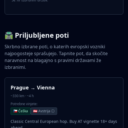
🛣️ Priljubljene poti
Skrbno izbrane poti, o katerih evropski vozniki
najpogosteje sprašujejo. Tapnite pot, da skočite
naravnost na blagajno s pravimi državami že
izbranimi.
Prague → Vienna
~330 km · ~4 h
Potrebne vinjete:
🇨🇿 Češka
🇦🇹 Avstrija ⓘ
Classic Central European hop. Buy AT vignette 18+ days
ahead.