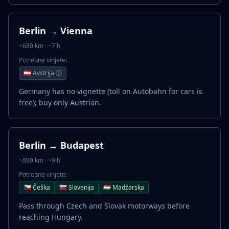
Berlin → Vienna
~680 km · ~7 h
Potrebne vinjete:
🇦🇹 Avstrija ⓘ
Germany has no vignette (toll on Autobahn for cars is
free); buy only Austrian.
Berlin → Budapest
~880 km · ~9 h
Potrebne vinjete:
🇨🇿 Češka
🇸🇰 Slovenija
🇭🇺 Madžarska
Pass through Czech and Slovak motorways before
reaching Hungary.