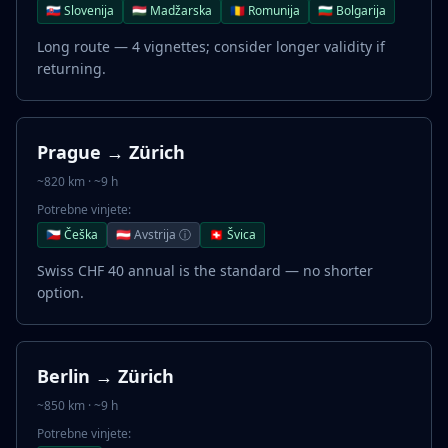
🇸🇰 Slovenija
🇭🇺 Madžarska
🇷🇴 Romunija
🇧🇬 Bolgarija
Long route — 4 vignettes; consider longer validity if
returning.
Prague → Zürich
~820 km · ~9 h
Potrebne vinjete:
🇨🇿 Češka
🇦🇹 Avstrija ⓘ
🇨🇭 Švica
Swiss CHF 40 annual is the standard — no shorter
option.
Berlin → Zürich
~850 km · ~9 h
Potrebne vinjete: