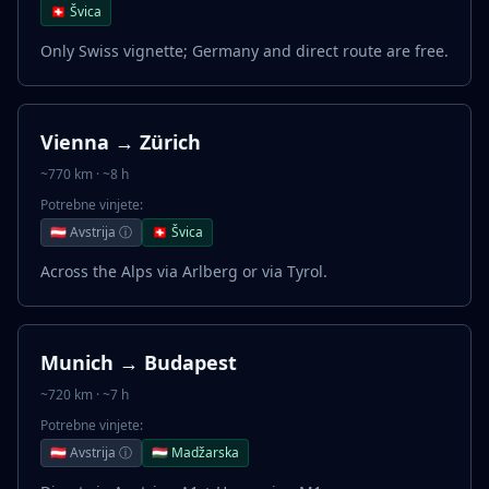
🇨🇭 Švica
Only Swiss vignette; Germany and direct route are free.
Vienna → Zürich
~770 km · ~8 h
Potrebne vinjete:
🇦🇹 Avstrija ⓘ
🇨🇭 Švica
Across the Alps via Arlberg or via Tyrol.
Munich → Budapest
~720 km · ~7 h
Potrebne vinjete:
🇦🇹 Avstrija ⓘ
🇭🇺 Madžarska