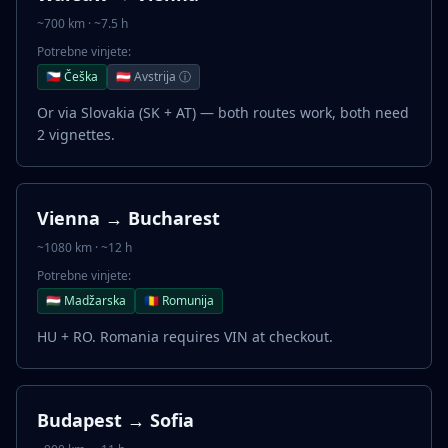
~700 km · ~7.5 h
Potrebne vinjete:
🇨🇿 Češka
🇦🇹 Avstrija ⓘ
Or via Slovakia (SK + AT) — both routes work, both need
2 vignettes.
Vienna → Bucharest
~1080 km · ~12 h
Potrebne vinjete:
🇭🇺 Madžarska
🇷🇴 Romunija
HU + RO. Romania requires VIN at checkout.
Budapest → Sofia