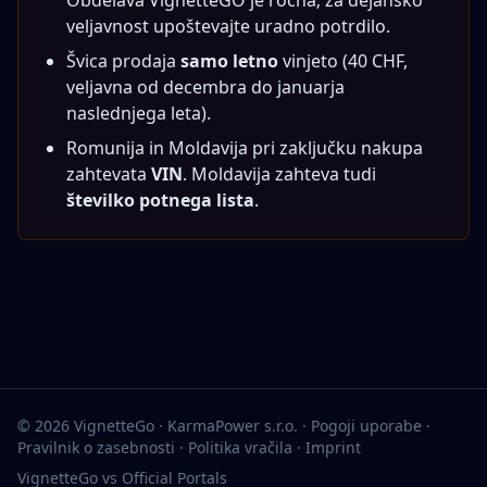
Obdelava VignetteGO je ročna; za dejansko
veljavnost upoštevajte uradno potrdilo.
Švica prodaja
samo letno
vinjeto (40 CHF,
veljavna od decembra do januarja
naslednjega leta).
Romunija in Moldavija pri zaključku nakupa
zahtevata
VIN
. Moldavija zahteva tudi
številko potnega lista
.
© 2026 VignetteGo · KarmaPower s.r.o. ·
Pogoji uporabe
·
Pravilnik o zasebnosti
·
Politika vračila
·
Imprint
VignetteGo vs Official Portals