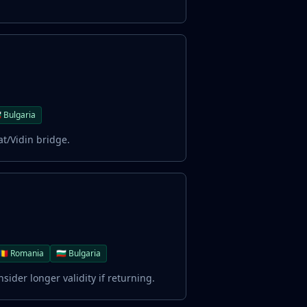
🇬 Bulgaria
at/Vidin bridge.
🇷🇴 Romania
🇧🇬 Bulgaria
sider longer validity if returning.