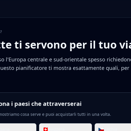
o?
te ti servono per il tuo v
erso l'Europa centrale e sud-orientale spesso richiedo
Questo pianificatore ti mostra esattamente quali, per 
ona i paesi che attraverserai
mostriamo cosa serve e puoi acquistarli tutti in una volta.
🇨🇭
🇨🇿
garia
Svizzera
Cechia