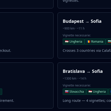
vignettes.
Budapest → Sofia
~900 km · ~11 h
Vignette necessarie:
🇭🇺 Ungheria
🇷🇴 Romania
🇧
eckout.
Crosses 3 countries via Calaf
Bratislava → Sofia
~1300 km · ~14 h
Vignette necessarie:
🇸🇰 Slovacchia
🇭🇺 Ungheria
irement.
Long route — 4 vignettes; con