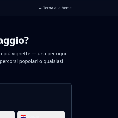
← Torna alla home
iaggio?
no più vignette — una per ogni
percorsi popolari o qualsiasi
🇭🇷
Croazia