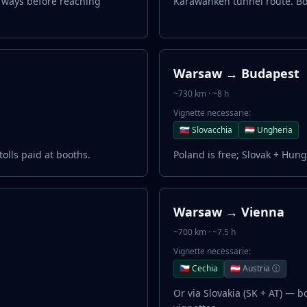
rways before reaching
Karawanken tunnel route. Bo
Warsaw → Budapest
~730 km · ~8 h
Vignette necessarie:
🇸🇰 Slovacchia
🇭🇺 Ungheria
olls paid at booths.
Poland is free; Slovak + Hun
Warsaw → Vienna
~700 km · ~7.5 h
Vignette necessarie:
🇨🇿 Cechia
🇦🇹 Austria ⓘ
Or via Slovakia (SK + AT) — 