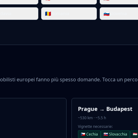
🇷🇴
🇸🇮
davia
Romania
Slovenia
omobilisti europei fanno più spesso domande. Tocca un percor
Prague → Budapest
~530 km · ~5.5 h
Vignette necessarie:
🇨🇿 Cechia
🇸🇰 Slovacchia
🇭