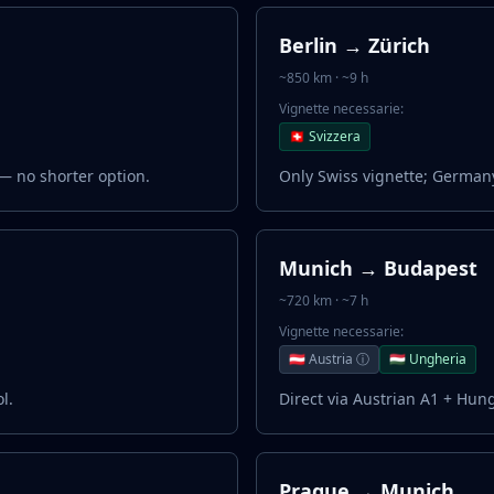
Berlin → Zürich
~850 km · ~9 h
Vignette necessarie:
🇨🇭 Svizzera
— no shorter option.
Only Swiss vignette; Germany
Munich → Budapest
~720 km · ~7 h
Vignette necessarie:
🇦🇹 Austria ⓘ
🇭🇺 Ungheria
l.
Direct via Austrian A1 + Hun
Prague → Munich