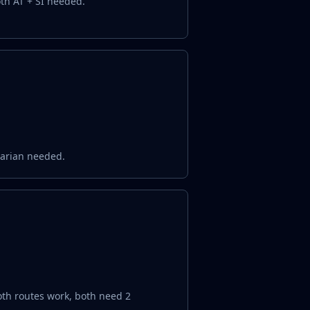
th AT + SI needed.
garian needed.
both routes work, both need 2