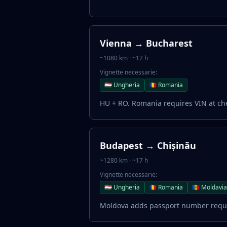
Vienna → Bucharest
~1080 km · ~12 h
Vignette necessarie:
🇭🇺 Ungheria
🇷🇴 Romania
HU + RO. Romania requires VIN at ch
Budapest → Chișinău
~1280 km · ~17 h
Vignette necessarie:
🇭🇺 Ungheria
🇷🇴 Romania
🇲🇩 Moldavia
Moldova adds passport number requ