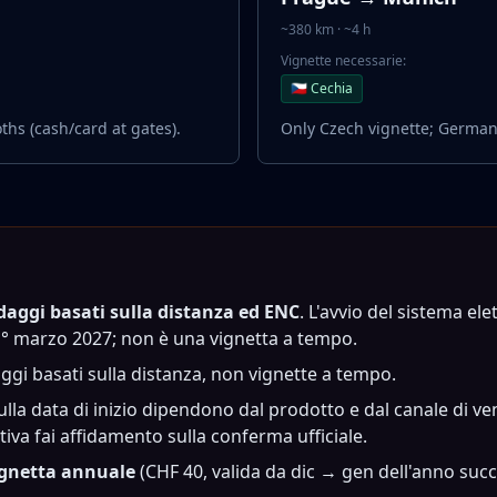
~380 km · ~4 h
Vignette necessarie:
🇨🇿 Cechia
ths (cash/card at gates).
Only Czech vignette; German
daggi basati sulla distanza ed ENC
. L'avvio del sistema el
l 1° marzo 2027; non è una vignetta a tempo.
aggi basati sulla distanza, non vignette a tempo.
 sulla data di inizio dipendono dal prodotto e dal canale di 
ttiva fai affidamento sulla conferma ufficiale.
ignetta annuale
(CHF 40, valida da dic → gen dell'anno succ