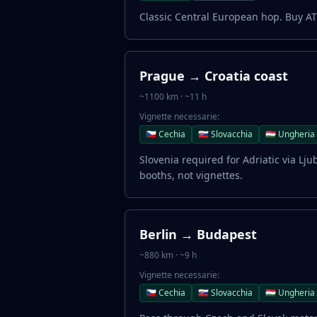
Classic Central European hop. Buy AT
Prague → Croatia coast
~1100 km · ~11 h
Vignette necessarie:
🇨🇿 Cechia
🇸🇰 Slovacchia
🇭🇺 Ungheria
Slovenia required for Adriatic via Ljub
booths, not vignettes.
Berlin → Budapest
~880 km · ~9 h
Vignette necessarie:
🇨🇿 Cechia
🇸🇰 Slovacchia
🇭🇺 Ungheria