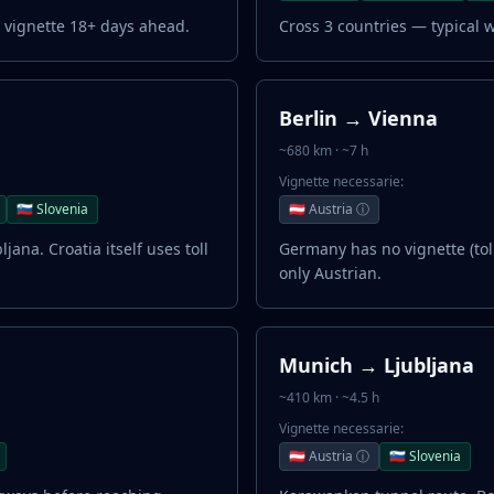
 vignette 18+ days ahead.
Cross 3 countries — typical 
Berlin → Vienna
~680 km · ~7 h
Vignette necessarie:
🇸🇮 Slovenia
🇦🇹 Austria ⓘ
ljana. Croatia itself uses toll
Germany has no vignette (toll
only Austrian.
Munich → Ljubljana
~410 km · ~4.5 h
Vignette necessarie:
🇦🇹 Austria ⓘ
🇸🇮 Slovenia