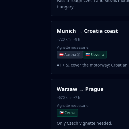
Pass through Czech and Slovak moto
Hungary.
Munich → Croatia coast
~720 km · ~8 h
Vignette necessarie:
🇦🇹 Austria ⓘ
🇸🇮 Slovenia
AT + SI cover the motorway; Croatian t
Warsaw → Prague
~670 km · ~7 h
Vignette necessarie:
🇨🇿 Cechia
Only Czech vignette needed.