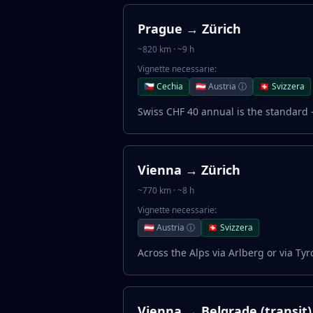
Prague → Zürich
~820 km · ~9 h
Vignette necessarie:
🇨🇿 Cechia
🇦🇹 Austria ⓘ
🇨🇭 Svizzera
Swiss CHF 40 annual is the standard 
Vienna → Zürich
~770 km · ~8 h
Vignette necessarie:
🇦🇹 Austria ⓘ
🇨🇭 Svizzera
Across the Alps via Arlberg or via Tyro
Vienna → Belgrade (transit)