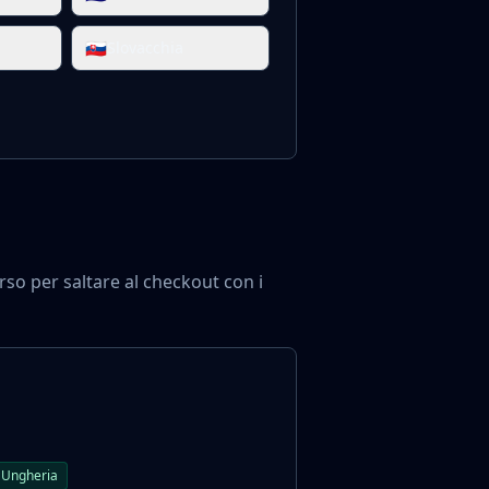
🇸🇰
Slovacchia
so per saltare al checkout con i
 Ungheria