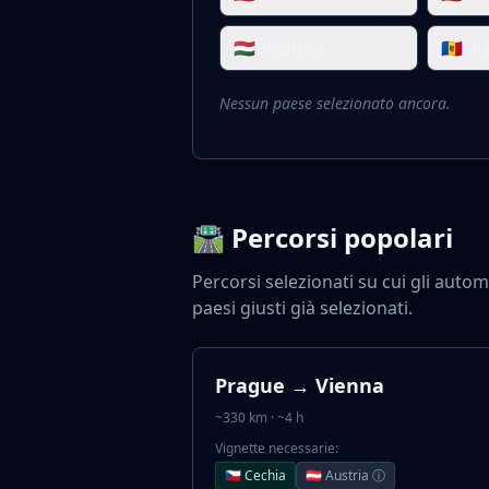
🇭🇺
🇲🇩
Ungheria
Mol
Nessun paese selezionato ancora.
🛣️ Percorsi popolari
Percorsi selezionati su cui gli aut
paesi giusti già selezionati.
Prague → Vienna
~330 km · ~4 h
Vignette necessarie:
🇨🇿 Cechia
🇦🇹 Austria ⓘ