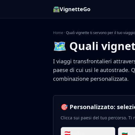
🛣️
VignetteGo
Home
·
Quali vignette ti servono per il tuo viaggi
🗺️ Quali vignet
I viaggi transfrontalieri attrav
paese di cui usi le autostrade. 
combinazione personalizzata.
🎯 Personalizzato: selezi
Clicca sui paesi del tuo percorso. Ti 
🇦🇹
🇧🇬
Austria
Bul