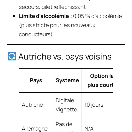
secours, gilet réfléchissant
Limite d’alcoolémie :
0,05 % d’alcoolémie
(plus stricte pour les nouveaux
conducteurs)
Autriche vs. pays voisins
Option la
Pays
Système
P
plus courte
Digitale
9,
Autriche
10 jours
Vignette
EU
Pas de
Allemagne
N/A
Gr