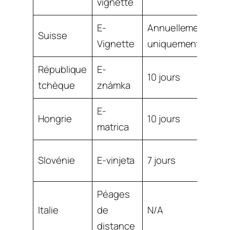
vignette
E-
Annuellement
CH
Suisse
Vignette
uniquement
45
République
E-
~
10 jours
tchèque
známka
12
E-
~
Hongrie
10 jours
matrica
15
~
Slovénie
E-vinjeta
7 jours
16
Péages
Italie
de
N/A
Pa
distance