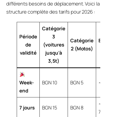
différents besoins de déplacement. Voici la
structure complète des tarifs pour 2026 :
Catégorie
Période
3
Catégorie
Environ
de
(voitures
2 (Motos)
EUR
validité
jusqu’à
3,5t)
Week-
BGN 10
BGN 5
~EUR 5
end
~EUR
7 jours
BGN 15
BGN 8
7,50