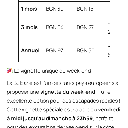
1 mois
BGN 30
BGN 15
~EUR 15
~EUR
3 mois
BGN 54
BGN 27
27
~EUR
Annuel
BGN 97
BGN 50
50
La vignette unique du week-end
La Bulgarie est l’un des rares pays européens à
proposer une
vignette du week-end
— une
excellente option pour des escapades rapides !
Cette vignette spéciale est valable du
vendredi
à midi jusqu’au dimanche à 23h59
, parfaite
pour des excursions de week-end sur la côte