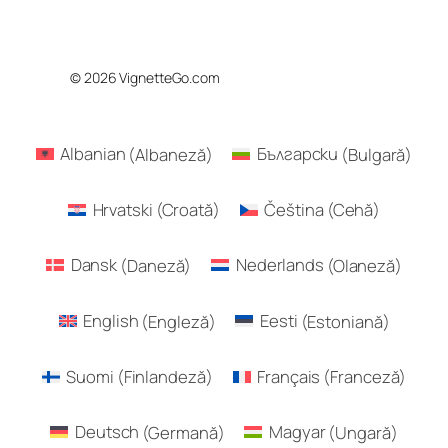
© 2026 VignetteGo.com
Albanian
(
Albaneză
)
Български
(
Bulgară
)
Hrvatski
(
Croată
)
Čeština
(
Cehă
)
Dansk
(
Daneză
)
Nederlands
(
Olaneză
)
English
(
Engleză
)
Eesti
(
Estoniană
)
Suomi
(
Finlandeză
)
Français
(
Franceză
)
Deutsch
(
Germană
)
Magyar
(
Ungară
)