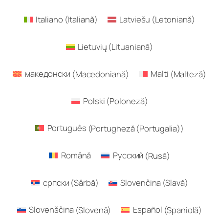
Italiano
(
Italiană
)
Latviešu
(
Letoniană
)
Lietuvių
(
Lituaniană
)
македонски
(
Macedoniană
)
Malti
(
Malteză
)
Polski
(
Poloneză
)
Português
(
Portugheză (Portugalia)
)
Română
Русский
(
Rusă
)
српски
(
Sârbă
)
Slovenčina
(
Slavă
)
Slovenščina
(
Slovenă
)
Español
(
Spaniolă
)