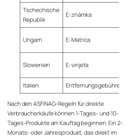
Tschechische
E-známka
10 
Republik
Ungarn
E-Matrica
10 
Slowenien
E-vinjeta
7 T
Italien
Entfernungsgebühren
N/
Nach den ASFINAG-Regeln für direkte
Verbraucherkäufe können 1-Tages- und 10-
Tages-Produkte am Kauftag beginnen. Ein 2-
Monats- oder Jahresprodukt, das direkt im