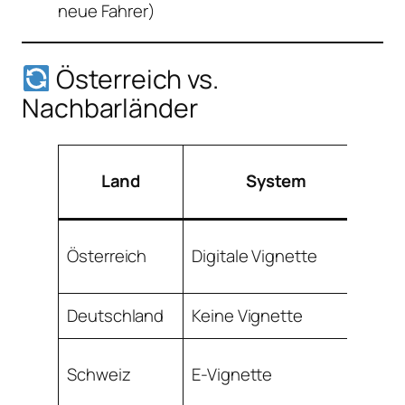
neue Fahrer)
Österreich vs.
Nachbarländer
Kür
Land
System
Op
Österreich
Digitale Vignette
10 
Deutschland
Keine Vignette
N/
Nur
Schweiz
E-Vignette
jäh