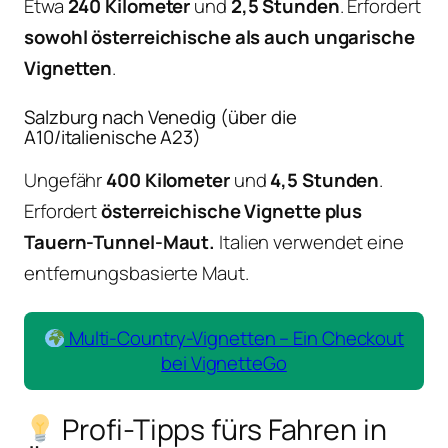
Etwa
240 Kilometer
und
2,5 Stunden
. Erfordert
sowohl österreichische als auch ungarische
Vignetten
.
Salzburg nach Venedig (über die
A10/italienische A23)
Ungefähr
400 Kilometer
und
4,5 Stunden
.
Erfordert
österreichische Vignette plus
Tauern-Tunnel-Maut.
Italien verwendet eine
entfernungsbasierte Maut.
Multi-Country-Vignetten – Ein Checkout
bei VignetteGo
Profi-Tipps fürs Fahren in