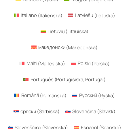
Italiano
(
Italienska
)
Latviešu
(
Lettiska
)
Lietuvių
(
Litauiska
)
македонски
(
Makedonska
)
Malti
(
Maltesiska
)
Polski
(
Polska
)
Português
(
Portugisiska, Portugal
)
Română
(
Rumänska
)
Русский
(
Ryska
)
српски
(
Serbiska
)
Slovenčina
(
Slavisk
)
Slovenščina
(
Slovenska
)
Español
(
Spanska
)