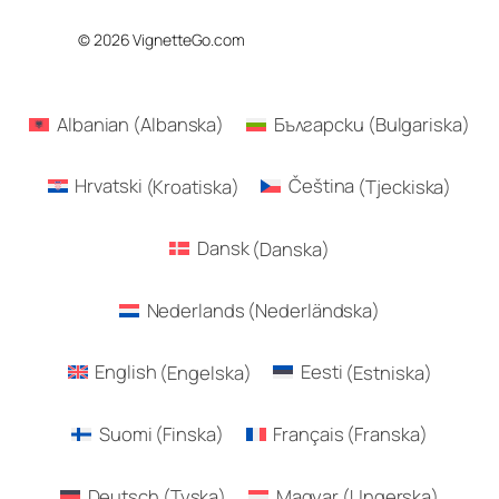
© 2026 VignetteGo.com
Albanian
(
Albanska
)
Български
(
Bulgariska
)
Hrvatski
(
Kroatiska
)
Čeština
(
Tjeckiska
)
Dansk
(
Danska
)
Nederlands
(
Nederländska
)
English
(
Engelska
)
Eesti
(
Estniska
)
Suomi
(
Finska
)
Français
(
Franska
)
Deutsch
(
Tyska
)
Magyar
(
Ungerska
)