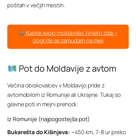
poštah v večjih mestih.
Kupite svojo moldavsko Vinieto zdaj –
izognite se zamudam na meji
Pot do Moldavije z avtom
Večina obiskovalcev v Moldavijo pride z
avtomobilom iz Romunije ali Ukrajine. Tukaj so
glavne poti in mejni prehodi:
Iz Romunije (najpogostejša pot)
Bukarešta do Kišinjeva:
~450 km, 7-8 ur preko