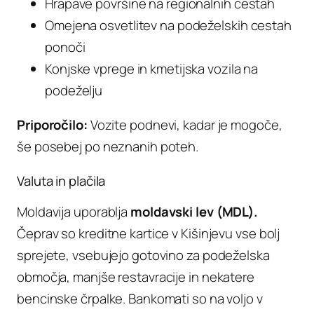
Hrapave površine na regionalnih cestah
Omejena osvetlitev na podeželskih cestah
ponoči
Konjske vprege in kmetijska vozila na
podeželju
Priporočilo:
Vozite podnevi, kadar je mogoče,
še posebej po neznanih poteh.
Valuta in plačila
Moldavija uporablja
moldavski lev (MDL).
Čeprav so kreditne kartice v Kišinjevu vse bolj
sprejete, vsebujejo gotovino za podeželska
območja, manjše restavracije in nekatere
bencinske črpalke. Bankomati so na voljo v