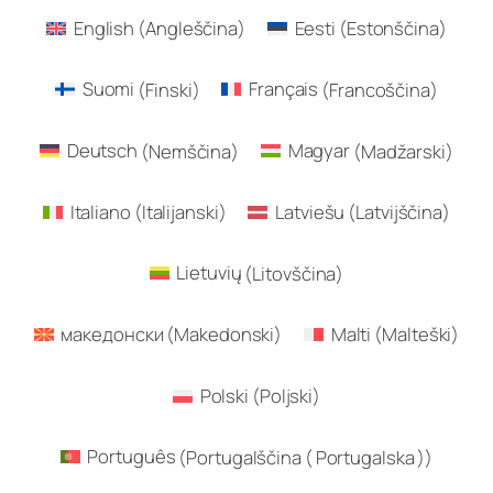
English
(
Angleščina
)
Eesti
(
Estonščina
)
Suomi
(
Finski
)
Français
(
Francoščina
)
Deutsch
(
Nemščina
)
Magyar
(
Madžarski
)
Italiano
(
Italijanski
)
Latviešu
(
Latvijščina
)
Lietuvių
(
Litovščina
)
македонски
(
Makedonski
)
Malti
(
Malteški
)
Polski
(
Poljski
)
Português
(
Portugalščina ( Portugalska )
)