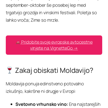
september-oktober še posebej lep med
trgatvijo grozdja in vinskimi festivali. Poletja so
lahko vroča; Zime so mrzle.
Pridobite svoje evropske avtocestne
vinjete na VignetteGo →
Zakaj obiskati Moldavijo?
Moldavija ponuja edinstveno potovalno
izkušnjo, kakršne ni drugje v Evropi:
Svetovno vrhunsko vino:
Ena najstarejših