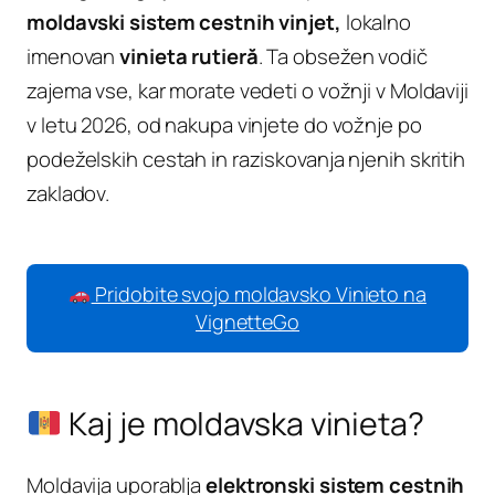
moldavski sistem cestnih vinjet,
lokalno
imenovan
vinieta rutieră
. Ta obsežen vodič
zajema vse, kar morate vedeti o vožnji v Moldaviji
v letu 2026, od nakupa vinjete do vožnje po
podeželskih cestah in raziskovanja njenih skritih
zakladov.
Pridobite svojo moldavsko Vinieto na
VignetteGo
Kaj je moldavska vinieta?
Moldavija uporablja
elektronski sistem cestnih