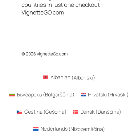
countries in just one checkout –
VignetteGO.com
© 2026 VignetteGo.com
Albanian
(
Albanski
)
Български
(
Bolgarščina
)
Hrvatski
(
Hrvaški
)
Čeština
(
Češčina
)
Dansk
(
Danščina
)
Nederlands
(
Nizozemščina
)