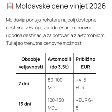
Moldavske cene vinjet 2026
Moldavija ponuja nekatere najbolj dostopne
cestnine v Evropi, zaradi česar je cenovno
ugodna destinacija za potovanja z avtomobilom.
Tukaj so trenutne cenovne možnosti:
Obdobje
Avtomobili
Približno
veljavnosti
(do 3,5t)
EUR
80-100
~4-5
7 dni
MDL
EUR
120-150
~EUR 6-
15 dni
MDL
8