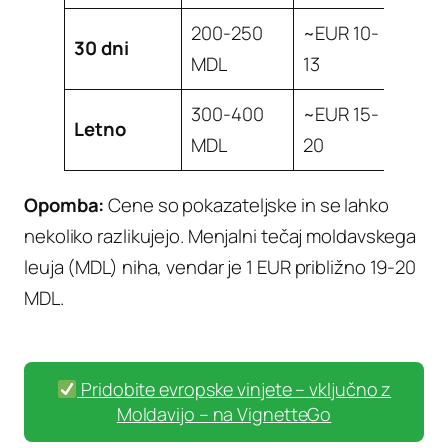
200-250
~EUR 10-
30 dni
MDL
13
300-400
~EUR 15-
Letno
MDL
20
Opomba:
Cene so pokazateljske in se lahko
nekoliko razlikujejo. Menjalni tečaj moldavskega
leuja (MDL) niha, vendar je 1 EUR približno 19-20
MDL.
Pridobite evropske vinjete – vključno z
Moldavijo – na VignetteGo