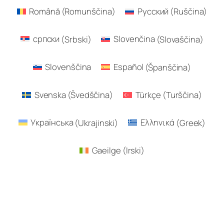
Română
(
Romunščina
)
Русский
(
Ruščina
)
српски
(
Srbski
)
Slovenčina
(
Slovaščina
)
Slovenščina
Español
(
Španščina
)
Svenska
(
Švedščina
)
Türkçe
(
Turščina
)
Українська
(
Ukrajinski
)
Ελληνικά
(
Greek
)
Gaeilge
(
Irski
)