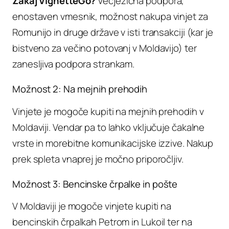
Zakaj VignetteGo?
Večjezična podpora,
enostaven vmesnik, možnost nakupa vinjet za
Romunijo in druge države v isti transakciji (kar je
bistveno za večino potovanj v Moldavijo) ter
zanesljiva podpora strankam.
Možnost 2: Na mejnih prehodih
Vinjete je mogoče kupiti na mejnih prehodih v
Moldaviji. Vendar pa to lahko vključuje čakalne
vrste in morebitne komunikacijske izzive. Nakup
prek spleta vnaprej je močno priporočljiv.
Možnost 3: Bencinske črpalke in pošte
V Moldaviji je mogoče vinjete kupiti na
bencinskih črpalkah Petrom in Lukoil ter na