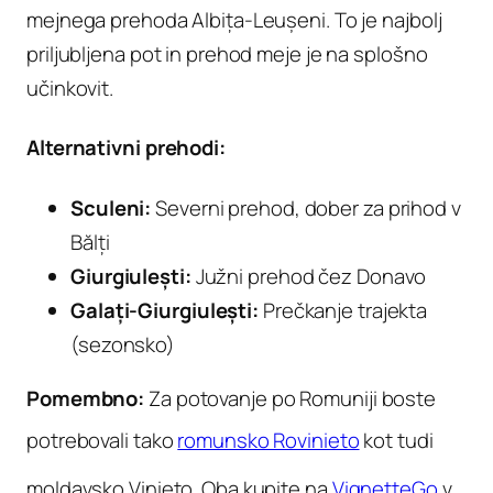
mejnega prehoda Albița-Leușeni. To je najbolj
priljubljena pot in prehod meje je na splošno
učinkovit.
Alternativni prehodi:
Sculeni:
Severni prehod, dober za prihod v
Bălți
Giurgiulești:
Južni prehod čez Donavo
Galați-Giurgiulești:
Prečkanje trajekta
(sezonsko)
Pomembno:
Za potovanje po Romuniji boste
potrebovali tako
romunsko Rovinieto
kot tudi
moldavsko Vinieto. Oba kupite na
VignetteGo
v