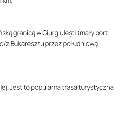
0 km.
ską granicą w Giurgiulești (mały port
do/z Bukaresztu przez południową
lej. Jest to popularna trasa turystyczna