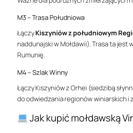
Ważne dla podróżnych zmierzających na 
M3 – Trasa Południowa
Łączy
Kiszyniów z południowym Re
naddunajski w Mołdawii). Trasa ta jes
Rumunię.
M4 – Szlak Winny
Łączy Kiszyniów z Orhei (siedzibą słynn
do odwiedzania regionów winiarskich i 
Jak kupić mołdawską Vi