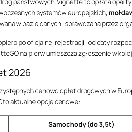
róg państwowych. Vignette to opłata oparty 
 nowoczesnych systemów europejskich,
mołdaws
trowana w bazie danych i sprawdzana przez org
iero po oficjalnej rejestracji i od daty rozpo
tteGO najpierw umieszcza zgłoszenie w kolejce
et 2026
przystępnych cenowo opłat drogowych w Euro
Oto aktualne opcje cenowe:
Samochody (do 3,5t)