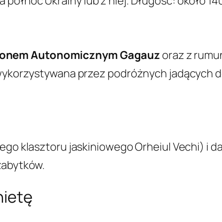
północ Ukrainy lub z niej. Długość: około 14
gionem Autonomicznym Gagauz
oraz z rumuń
t wykorzystywana przez podróżnych jadących 
ego klasztoru jaskiniowego Orheiul Vechi) i da
zabytków.
nietę