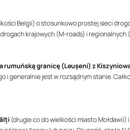
lkości Belgii) o stosunkowo prostej sieci dro
a drogach krajowych (M-roads) i regionalnych 
a rumuńską granicę (Leușeni) z Kiszyniowam
 i generalnie jest w rozsądnym stanie. Całk
ălți
(drugie co do wielkości miasto Mołdawii) i