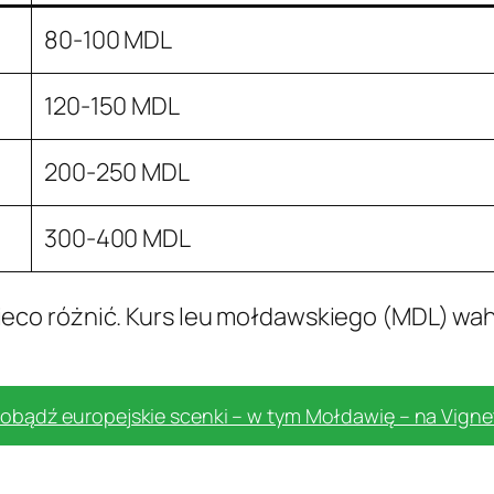
80-100 MDL
120-150 MDL
200-250 MDL
300-400 MDL
co różnić. Kurs leu mołdawskiego (MDL) waha 
obądź europejskie scenki – w tym Mołdawię – na Vign