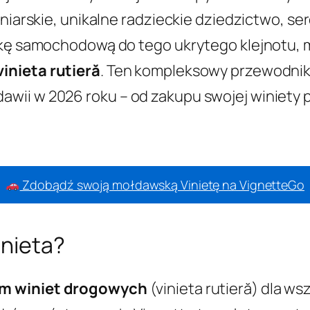
iniarskie, unikalne radzieckie dziedzictwo, s
czkę samochodową do tego ukrytego klejnotu,
vinieta rutieră
. Ten kompleksowy przewodnik
wii w 2026 roku – od zakupu swojej winiety p
Zdobądź swoją mołdawską Vinietę na VignetteGo
nieta?
em winiet drogowych
(vinieta rutieră) dla w