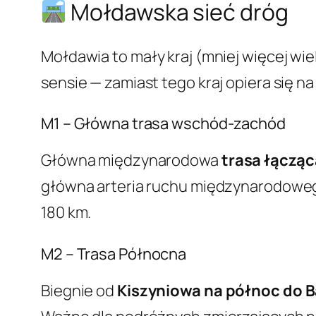
Mołdawska sieć dróg
Mołdawia to mały kraj (mniej więcej wie
sensie — zamiast tego kraj opiera się n
M1 – Główna trasa wschód-zachód
Główna międzynarodowa
trasa łącząc
główna arteria ruchu międzynarodowego
180 km.
M2 – Trasa Północna
Biegnie od
Kiszyniowa na północ do B