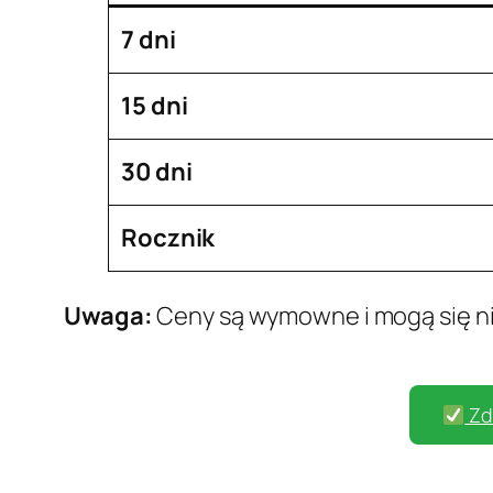
7 dni
15 dni
30 dni
Rocznik
Uwaga:
Ceny są wymowne i mogą się nie
Zd