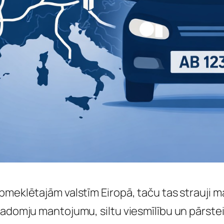
meklētajām valstīm Eiropā, taču tas strauji mai
padomju mantojumu, siltu viesmīlību un pārstei