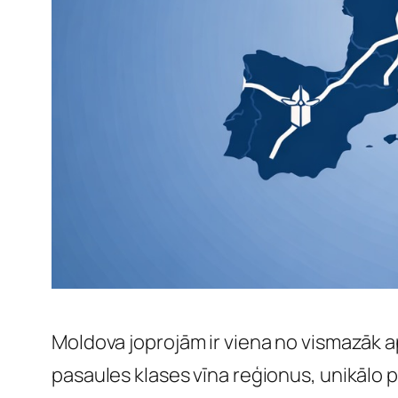
Moldova joprojām ir viena no vismazāk ap
pasaules klases vīna reģionus, unikālo 