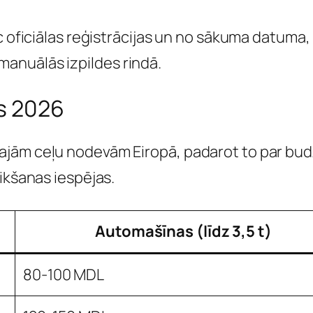
c oficiālas reģistrācijas un no sākuma datuma, 
anuālās izpildes rindā.
s 2026
ajām ceļu nodevām Eiropā, padarot to par bu
ikšanas iespējas.
Automašīnas (līdz 3,5 t)
80-100 MDL