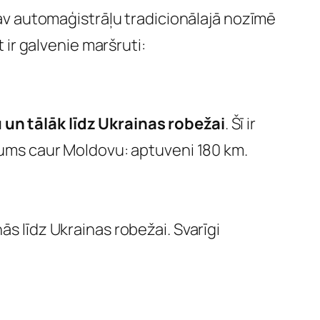
 Nav automaģistrāļu tradicionālajā nozīmē
t ir galvenie maršruti:
un tālāk līdz Ukrainas robežai
. Šī ir
arums caur Moldovu: aptuveni 180 km.
ās līdz Ukrainas robežai. Svarīgi