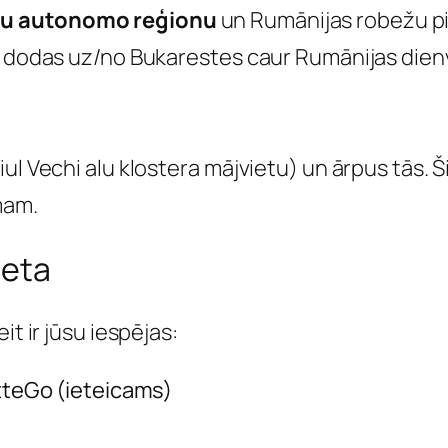
idu autonomo reģionu
un Rumānijas robežu pi
as dodas uz/no Bukarestes caur Rumānijas dien
ul Vechi alu klostera mājvietu) un ārpus tās. Š
mam.
ieta
it ir jūsu iespējas:
etteGo (ieteicams)