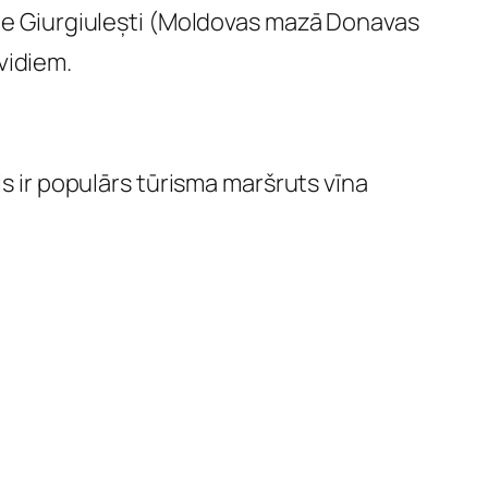
e Giurgiulești (Moldovas mazā Donavas
vidiem.
is ir populārs tūrisma maršruts vīna