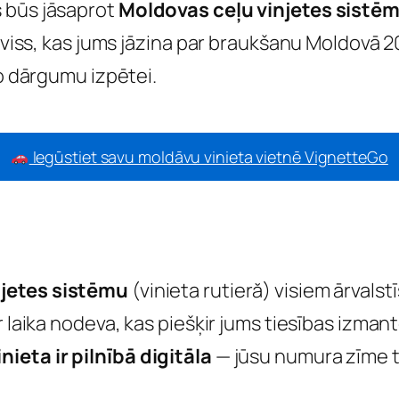
 būs jāsaprot
Moldovas ceļu vinjetes sistē
s viss, kas jums jāzina par braukšanu Moldovā 
to dārgumu izpētei.
Iegūstiet savu moldāvu vinieta vietnē VignetteGo
njetes sistēmu
(vinieta rutieră) visiem ārvalst
 laika nodeva, kas piešķir jums tiesības izmanto
ieta ir pilnībā digitāla
— jūsu numura zīme t