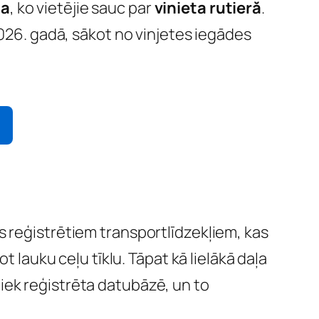
ma
, ko vietējie sauc par
vinieta rutieră
.
2026. gadā, sākot no vinjetes iegādes
īs reģistrētiem transportlīdzekļiem, kas
t lauku ceļu tīklu. Tāpat kā lielākā daļa
iek reģistrēta datubāzē, un to