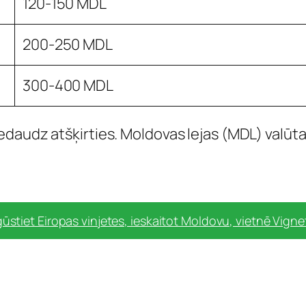
120-150 MDL
200-250 MDL
300-400 MDL
edaudz atšķirties. Moldovas lejas (MDL) valūtas
ūstiet Eiropas vinjetes, ieskaitot Moldovu, vietnē Vign