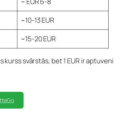
~ EUR 6-8
~10-13 EUR
~15-20 EUR
 kurss svārstās, bet 1 EUR ir aptuveni
etteGo