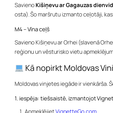
Savieno
Kišiņevu ar Gagauzas dienv
osta). Šo maršrutu izmanto ceļotāji, k
M4 – Vīna ceļš
Savieno Kišiņevu ar Orhei (slavenā Orhei
reģionu un vēsturisko vietu apmeklēju
Kā nopirkt Moldovas Vin
Moldovas vinjetes iegāde ir vienkārša. Še
1. iespēja: tiešsaistē, izmantojot Vign
Apmeklējiet
VignetteGo.com