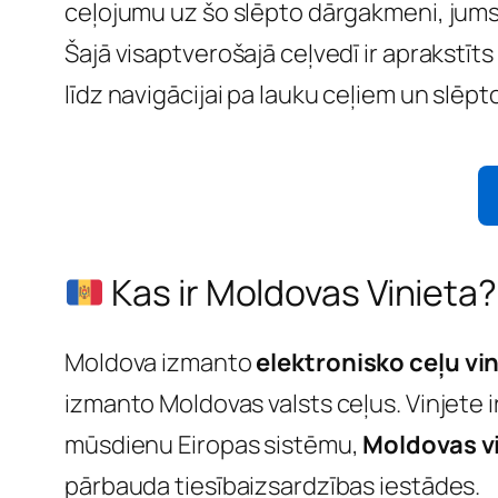
ceļojumu uz šo slēpto dārgakmeni, jums
Šajā visaptverošajā ceļvedī ir aprakstīt
līdz navigācijai pa lauku ceļiem un slēp
Kas ir Moldovas Vinieta?
Moldova izmanto
elektronisko ceļu vi
izmanto Moldovas valsts ceļus. Vinjete ir
mūsdienu Eiropas sistēmu,
Moldovas vin
pārbauda tiesībaizsardzības iestādes.