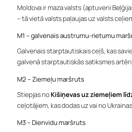
Moldova ir maza valsts (aptuveni Beļģija
– tā vietā valsts paļaujas uz valsts ceļie
M1 – galvenais austrumu-rietumu marš
Galvenais starptautiskais ceļš, kas sav
galvenā starptautiskās satiksmes artērij
M2 – Ziemeļu maršruts
Stiepjas no
Kišiņevas uz ziemeļiem līdz
ceļotājiem, kas dodas uz vai no Ukraina
M3 – Dienvidu maršruts