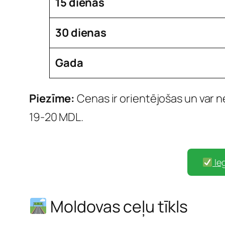
15 dienas
30 dienas
Gada
Piezīme:
Cenas ir orientējošas un var n
19-20 MDL.
Ieg
Moldovas ceļu tīkls