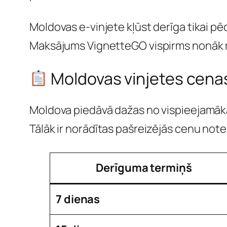
Moldovas e-vinjete kļūst derīga tikai pē
Maksājums VignetteGO vispirms nonāk m
Moldovas vinjetes cena
Moldova piedāvā dažas no vispieejamāk
Tālāk ir norādītas pašreizējās cenu note
Derīguma termiņš
7 dienas