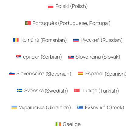
Polski
(
Polish
)
Português
(
Portuguese, Portugal
)
Română
(
Romanian
)
Русский
(
Russian
)
српски
(
Serbian
)
Slovenčina
(
Slovak
)
Slovenščina
(
Slovenian
)
Español
(
Spanish
)
Svenska
(
Swedish
)
Türkçe
(
Turkish
)
Українська
(
Ukrainian
)
Ελληνικά
(
Greek
)
Gaeilge