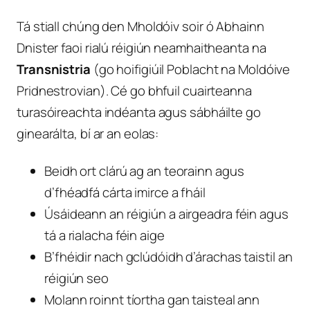
Tá stiall chúng den Mholdóiv soir ó Abhainn
Dnister faoi rialú réigiún neamhaitheanta na
Transnistria
(go hoifigiúil Poblacht na Moldóive
Pridnestrovian). Cé go bhfuil cuairteanna
turasóireachta indéanta agus sábháilte go
ginearálta, bí ar an eolas:
Beidh ort clárú ag an teorainn agus
d’fhéadfá cárta imirce a fháil
Úsáideann an réigiún a airgeadra féin agus
tá a rialacha féin aige
B’fhéidir nach gclúdóidh d’árachas taistil an
réigiún seo
Molann roinnt tíortha gan taisteal ann