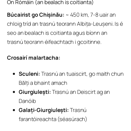
Ón Rómáin (an bealach is coitianta)
Búcairist go Chișinău:
~ 450 km, 7-8 uair an
chloig tríd an trasnú teorann Albița-Leușeni. Is é
seo an bealach is coitianta agus bíonn an
trasnú teorann éifeachtach i gcoitinne.
Crosairí malartacha:
Sculeni:
Trasnú an tuaiscirt, go maith chun
Bălți a bhaint amach
Giurgiulești:
Trasnú an Deiscirt ag an
Danóib
Galați-Giurgiulești:
Trasnú
farantóireachta (séasúrach)