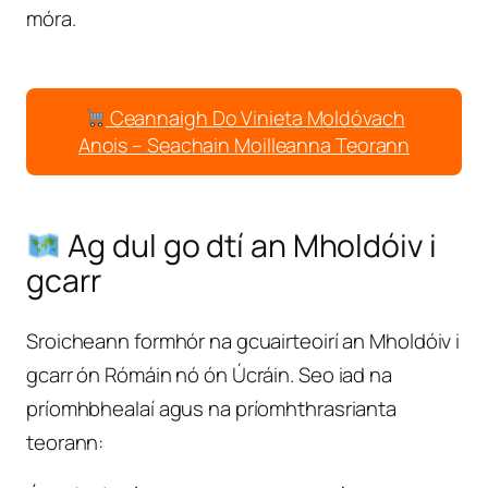
móra.
Ceannaigh Do Vinieta Moldóvach
Anois – Seachain Moilleanna Teorann
Ag dul go dtí an Mholdóiv i
gcarr
Sroicheann formhór na gcuairteoirí an Mholdóiv i
gcarr ón Rómáin nó ón Úcráin. Seo iad na
príomhbhealaí agus na príomhthrasrianta
teorann: