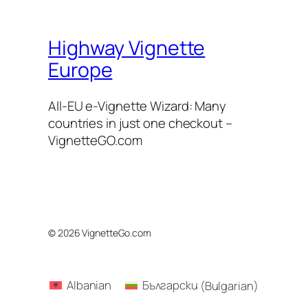
Highway Vignette
Europe
All-EU e-Vignette Wizard: Many
countries in just one checkout –
VignetteGO.com
© 2026 VignetteGo.com
Albanian
Български
(
Bulgarian
)