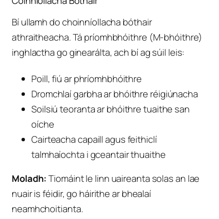
Coinníollacha Bóthair
Bí ullamh do choinníollacha bóthair
athraitheacha. Tá príomhbhóithre (M-bhóithre)
inghlactha go ginearálta, ach bí ag súil leis:
Poill, fiú ar phríomhbhóithre
Dromchlaí garbha ar bhóithre réigiúnacha
Soilsiú teoranta ar bhóithre tuaithe san
oíche
Cairteacha capaill agus feithiclí
talmhaíochta i gceantair thuaithe
Moladh:
Tiomáint le linn uaireanta solas an lae
nuair is féidir, go háirithe ar bhealaí
neamhchoitianta.