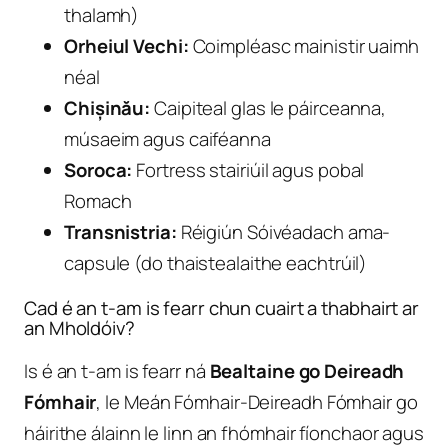
thalamh)
Orheiul Vechi:
Coimpléasc mainistir uaimh
néal
Chișinău:
Caipiteal glas le páirceanna,
músaeim agus caiféanna
Soroca:
Fortress stairiúil agus pobal
Romach
Transnistria:
Réigiún Sóivéadach ama-
capsule (do thaistealaithe eachtrúil)
Cad é an t-am is fearr chun cuairt a thabhairt ar
an Mholdóiv?
Is é an t-am is fearr ná
Bealtaine go Deireadh
Fómhair
, le Meán Fómhair-Deireadh Fómhair go
háirithe álainn le linn an fhómhair fíonchaor agus