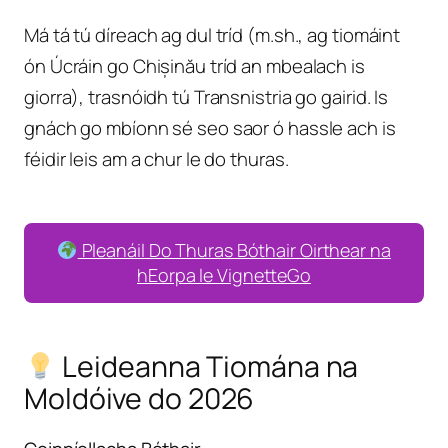
Má tá tú díreach ag dul tríd (m.sh., ag tiomáint
ón Úcráin go Chișinău tríd an mbealach is
giorra), trasnóidh tú Transnistria go gairid. Is
gnách go mbíonn sé seo saor ó hassle ach is
féidir leis am a chur le do thuras.
Pleanáil Do Thuras Bóthair Oirthear na
hEorpa le VignetteGo
Leideanna Tiomána na
Moldóive do 2026