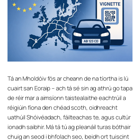
Tá an Mholdóiv fós ar cheann de na tíortha is lú
cuairt san Eoraip – ach tá sé sin ag athrú go tapa
de réir mar a aimsíonn taistealaithe eachtrúil a
réigiúin fíona den chéad scoth, oidhreacht
uathúil Shóivéadach, fáilteachas te, agus cultúr
ionadh saibhir. Má tá tú ag pleanáil turas bóthair
chuig an seod i bhfolach seo, beidh ort tuiscint