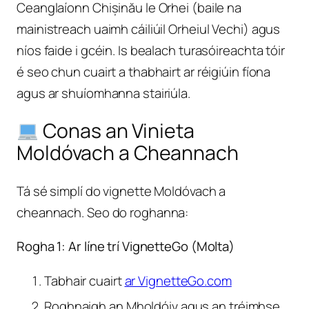
Ceanglaíonn Chișinău le Orhei (baile na
mainistreach uaimh cáiliúil Orheiul Vechi) agus
níos faide i gcéin. Is bealach turasóireachta tóir
é seo chun cuairt a thabhairt ar réigiúin fíona
agus ar shuíomhanna stairiúla.
Conas an Vinieta
Moldóvach a Cheannach
Tá sé simplí do vignette Moldóvach a
cheannach. Seo do roghanna:
Rogha 1: Ar líne trí VignetteGo (Molta)
Tabhair cuairt
ar VignetteGo.com
Roghnaigh an Mholdóiv agus an tréimhse