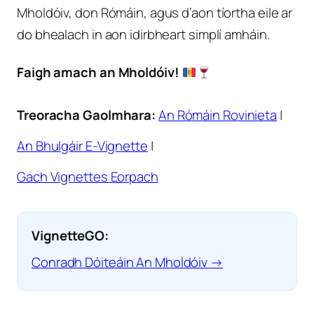
Mholdóiv, don Rómáin, agus d’aon tíortha eile ar
do bhealach in aon idirbheart simplí amháin.
Faigh amach an Mholdóiv!
Treoracha Gaolmhara:
An Rómáin Rovinieta
|
An Bhulgáir E-Vignette
|
Gach Vignettes Eorpach
VignetteGO:
Conradh Dóiteáin An Mholdóiv →