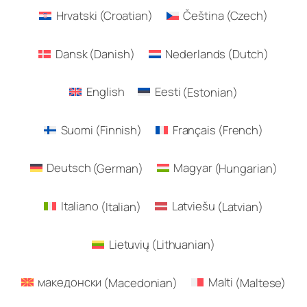
Hrvatski
(
Croatian
)
Čeština
(
Czech
)
Dansk
(
Danish
)
Nederlands
(
Dutch
)
English
Eesti
(
Estonian
)
Suomi
(
Finnish
)
Français
(
French
)
Deutsch
(
German
)
Magyar
(
Hungarian
)
Italiano
(
Italian
)
Latviešu
(
Latvian
)
Lietuvių
(
Lithuanian
)
македонски
(
Macedonian
)
Malti
(
Maltese
)