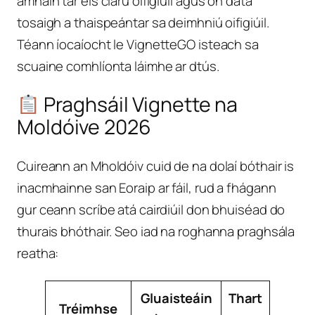
amháin tar éis clárú oifigiúil agus ón dáta
tosaigh a thaispeántar sa deimhniú oifigiúil.
Téann íocaíocht le VignetteGO isteach sa
scuaine comhlíonta láimhe ar dtús.
Praghsáil Vignette na
Moldóive 2026
Cuireann an Mholdóiv cuid de na dolaí bóthair is
inacmhainne san Eoraip ar fáil, rud a fhágann
gur ceann scríbe atá cairdiúil don bhuiséad do
thurais bhóthair. Seo iad na roghanna praghsála
reatha:
Gluaisteáin
Thart
Tréimhse