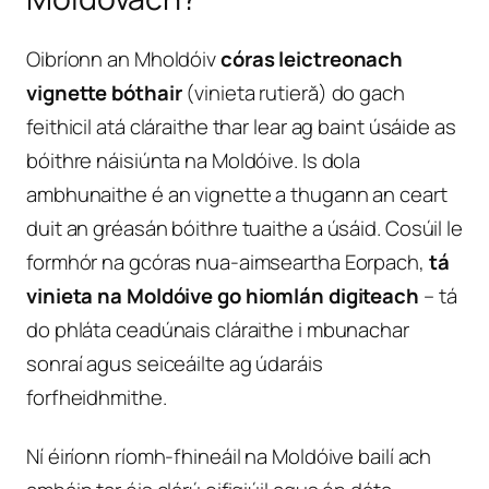
Oibríonn an Mholdóiv
córas leictreonach
vignette bóthair
(vinieta rutieră) do gach
feithicil atá cláraithe thar lear ag baint úsáide as
bóithre náisiúnta na Moldóive. Is dola
ambhunaithe é an vignette a thugann an ceart
duit an gréasán bóithre tuaithe a úsáid. Cosúil le
formhór na gcóras nua-aimseartha Eorpach,
tá
vinieta na Moldóive go hiomlán digiteach
– tá
do phláta ceadúnais cláraithe i mbunachar
sonraí agus seiceáilte ag údaráis
forfheidhmithe.
Ní éiríonn ríomh-fhineáil na Moldóive bailí ach