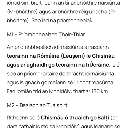
ionad sin, braitheann an tír ar bhóithre náisiúnta
(M-bhóithre) agus ar bhóithre réigiúnacha (R-
bhóithre). Seo iad na príomhbhealaí:
M1 – Príomhbhealach Thoir-Thiar
An príomhbhealach idirnáisiúnta a nascann
teorainn na Rómáine (Leușeni) le Chișinău
agus ar aghaidh go teorainn na hÚcráine
. Is é
seo an príomh-artaire do thrácht idirnáisiúnta
agus is gnách go mbíonn sé i riocht réasúnta.
Fad iomlán tríd an Mholdóiv: thart ar 180 km.
M2 – Bealach an Tuaiscirt
Ritheann sé ó
Chișinău ó thuaidh go Bălți
(an
dara cathair is mó sa Mholdóiv) agus leanann sé