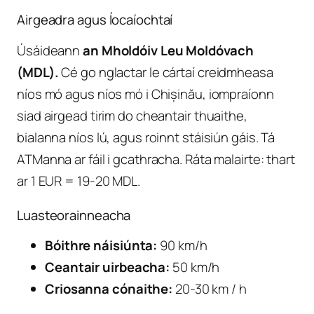
Airgeadra agus Íocaíochtaí
Úsáideann
an Mholdóiv Leu Moldóvach
(MDL).
Cé go nglactar le cártaí creidmheasa
níos mó agus níos mó i Chișinău, iompraíonn
siad airgead tirim do cheantair thuaithe,
bialanna níos lú, agus roinnt stáisiún gáis. Tá
ATManna ar fáil i gcathracha. Ráta malairte: thart
ar 1 EUR = 19-20 MDL.
Luasteorainneacha
Bóithre náisiúnta:
90 km/h
Ceantair uirbeacha:
50 km/h
Criosanna cónaithe:
20-30 km / h