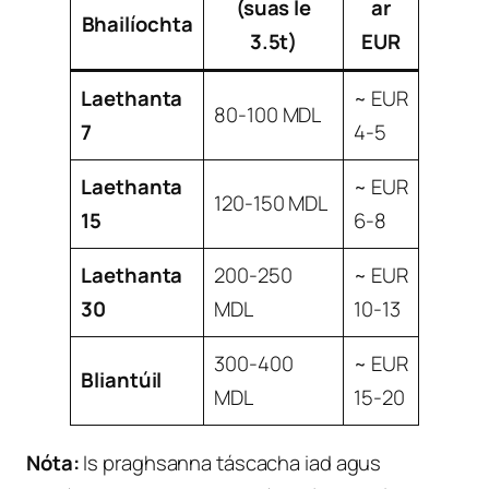
(suas le
ar
Bhailíochta
3.5t)
EUR
Laethanta
~ EUR
80-100 MDL
7
4-5
Laethanta
~ EUR
120-150 MDL
15
6-8
Laethanta
200-250
~ EUR
30
MDL
10-13
300-400
~ EUR
Bliantúil
MDL
15-20
Nóta:
Is praghsanna táscacha iad agus