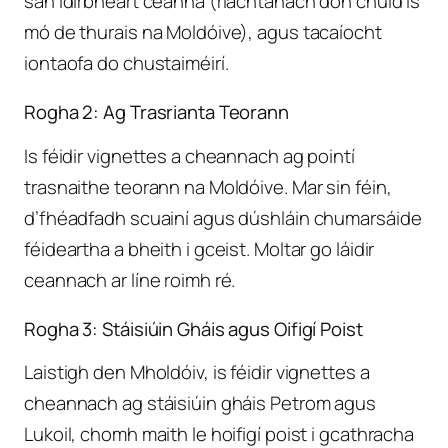
san idirbheart céanna (riachtanach don chuid is
mó de thurais na Moldóive), agus tacaíocht
iontaofa do chustaiméirí.
Rogha 2: Ag Trasrianta Teorann
Is féidir vignettes a cheannach ag pointí
trasnaithe teorann na Moldóive. Mar sin féin,
d’fhéadfadh scuainí agus dúshláin chumarsáide
féideartha a bheith i gceist. Moltar go láidir
ceannach ar líne roimh ré.
Rogha 3: Stáisiúin Gháis agus Oifigí Poist
Laistigh den Mholdóiv, is féidir vignettes a
cheannach ag stáisiúin gháis Petrom agus
Lukoil, chomh maith le hoifigí poist i gcathracha