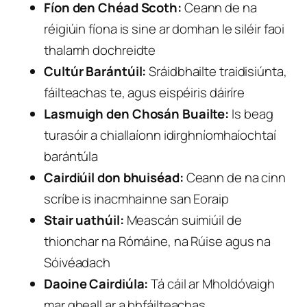
Fíon den Chéad Scoth:
Ceann de na
réigiúin fíona is sine ar domhan le siléir faoi
thalamh dochreidte
Cultúr Barántúil:
Sráidbhailte traidisiúnta,
fáilteachas te, agus eispéiris dáiríre
Lasmuigh den Chosán Buailte:
Is beag
turasóir a chiallaíonn idirghníomhaíochtaí
barántúla
Cairdiúil don bhuiséad:
Ceann de na cinn
scríbe is inacmhainne san Eoraip
Stair uathúil:
Meascán suimiúil de
thionchar na Rómáine, na Rúise agus na
Sóivéadach
Daoine Cairdiúla:
Tá cáil ar Mholdóvaigh
mar gheall ar a bhfáilteachas