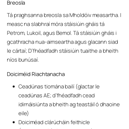
Breosla
Tá praghsanna breosla sa Mholdóiv measartha. I
measc na slabhraí móra stáisiúin gháis tá
Petrom, Lukoil, agus Bemol. Tá stáisiúin gháis i
gcathracha nua-aimseartha agus glacann siad
le cártaí; D’fhéadfadh stáisiúin tuaithe a bheith
níos bunúsaí.
Doiciméid Riachtanacha
Ceadúnas tiomána bailí (glactar le
ceadúnas AE; d’fhéadfadh cead
idirnáisiúnta a bheith ag teastáil ó dhaoine
eile)
Doiciméad clárúcháin feithicle