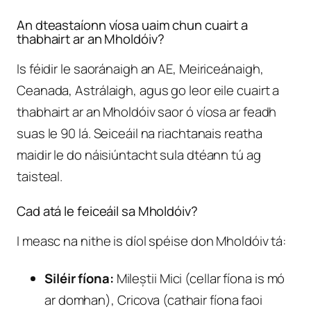
An dteastaíonn víosa uaim chun cuairt a
thabhairt ar an Mholdóiv?
Is féidir le saoránaigh an AE, Meiriceánaigh,
Ceanada, Astrálaigh, agus go leor eile cuairt a
thabhairt ar an Mholdóiv saor ó víosa ar feadh
suas le 90 lá. Seiceáil na riachtanais reatha
maidir le do náisiúntacht sula dtéann tú ag
taisteal.
Cad atá le feiceáil sa Mholdóiv?
I measc na nithe is díol spéise don Mholdóiv tá:
Siléir fíona:
Mileștii Mici (cellar fíona is mó
ar domhan), Cricova (cathair fíona faoi