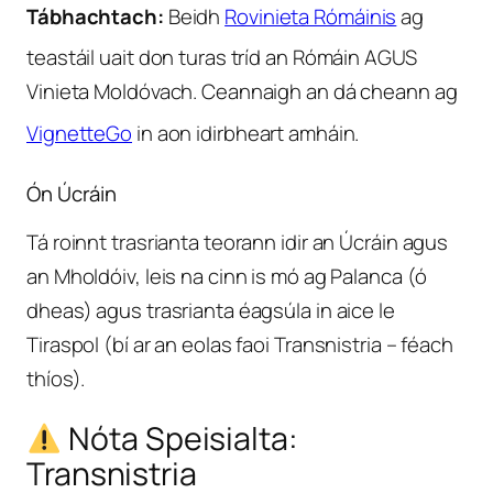
Tábhachtach:
Beidh
Rovinieta Rómáinis
ag
teastáil uait don turas tríd an Rómáin AGUS
Vinieta Moldóvach. Ceannaigh an dá cheann ag
VignetteGo
in aon idirbheart amháin.
Ón Úcráin
Tá roinnt trasrianta teorann idir an Úcráin agus
an Mholdóiv, leis na cinn is mó ag Palanca (ó
dheas) agus trasrianta éagsúla in aice le
Tiraspol (bí ar an eolas faoi Transnistria – féach
thíos).
Nóta Speisialta:
Transnistria