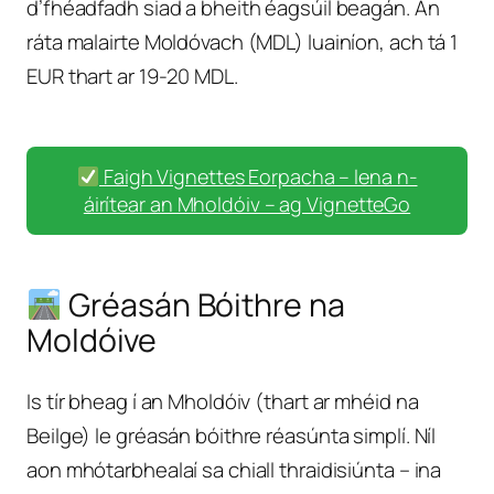
d’fhéadfadh siad a bheith éagsúil beagán. An
ráta malairte Moldóvach (MDL) luainíon, ach tá 1
EUR thart ar 19-20 MDL.
Faigh Vignettes Eorpacha – lena n-
áirítear an Mholdóiv – ag VignetteGo
Gréasán Bóithre na
Moldóive
Is tír bheag í an Mholdóiv (thart ar mhéid na
Beilge) le gréasán bóithre réasúnta simplí. Níl
aon mhótarbhealaí sa chiall thraidisiúnta – ina