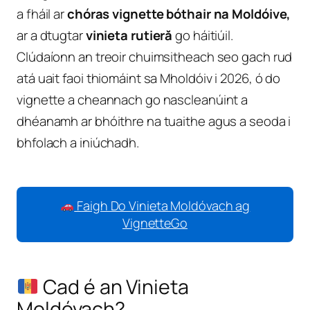
a fháil ar
chóras vignette bóthair na Moldóive,
ar a dtugtar
vinieta rutieră
go háitiúil.
Clúdaíonn an treoir chuimsitheach seo gach rud
atá uait faoi thiomáint sa Mholdóiv i 2026, ó do
vignette a cheannach go nascleanúint a
dhéanamh ar bhóithre na tuaithe agus a seoda i
bhfolach a iniúchadh.
Faigh Do Vinieta Moldóvach ag
VignetteGo
Cad é an Vinieta
Moldóvach?