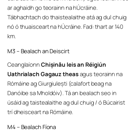
ar aghaidh go teorainn na hÚcráine.
Tábhachtach do thaistealaithe atá ag dul chuig
nó ó thuaisceart na hÚcráine. Fad: thart ar 140
km.
M3 – Bealach an Deiscirt
Ceanglaíonn
Chișinău leis an Réigiún
Uathrialach Gagauz theas
agus teorainn na
Rómáine ag Giurgiulești (calafort beag na
Danóibe sa Mholdóiv). Tá an bealach seo in
úsáid ag taistealaithe ag dul chuig / ó Búcairist
trí dheisceart na Rómáine.
M4 – Bealach Fíona