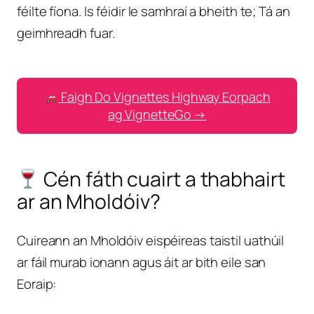
féilte fíona. Is féidir le samhraí a bheith te; Tá an
geimhreadh fuar.
Faigh Do Vignettes Highway Eorpach
ag VignetteGo →
Cén fáth cuairt a thabhairt
ar an Mholdóiv?
Cuireann an Mholdóiv eispéireas taistil uathúil
ar fáil murab ionann agus áit ar bith eile san
Eoraip: