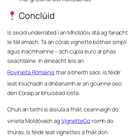
Conclúid
Is seoid underrated í an Mholdóiv atá ag fanacht
le fáil amach. Tá an córas vignette bóthair simplí
agus inacmhainne – ach cúpla euro ar phas
seachtaine. In éineacht leis an
Rovinieta Rómáinis
thar a bheith saor, is féidir
leat iniúchadh a dhéanamh ar an gcúinne seo
den Eoraip ar bhuiséad íosta.
Chun an taithí is áisiúla a fháil, ceannaigh do
vinieta Moldóvach ag
VignetteGo
roimh do
thuras. Is féidir leat vignettes a fháil don