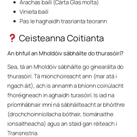
Árachas bailí (Cárta Glas molta)
Vinieta bailí
Pas le haghaidh trasrianta teorann
Ceisteanna Coitianta
An bhfuil an Mholdóiv sábháilte do thurasóirí?
Sea, tá an Mholdóiv sábháilte go ginearálta do
thurasóirí. Tá mionchoireacht ann (mar atá i
ngach áit), ach is annamh a bhíonn coiriúlacht
fhoréigneach in aghaidh turasóirí. Is iad na
príomhábhair imní ná sábháilteacht ar bhóithre
(drochchoinníollacha bóthair, tiománaithe
ionsaitheacha) agus an staid gan réiteach i
Transnistria.