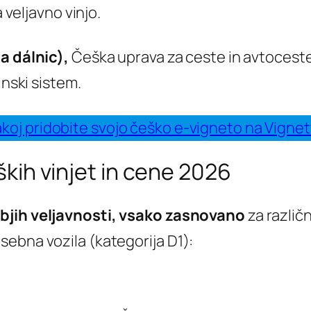
 veljavno vinjo.
 a dálnic),
Češka uprava za ceste in avtoceste, 
inski sistem.
koj pridobite svojo češko e-vigneto na Vigne
kih vinjet in cene 2026
bjih veljavnosti, vsako zasnovano
za različ
ebna vozila (kategorija D1):