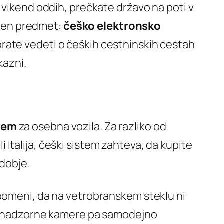
 vikend oddih, prečkate državo na poti v
stven predmet:
češko elektronsko
morate vedeti o čeških cestninskih cestah
kazni.
tem
za osebna vozila. Za razliko od
li Italija, češki sistem zahteva, da kupite
dobje.
pomeni, da na vetrobranskem steklu ni
ov, nadzorne kamere pa samodejno