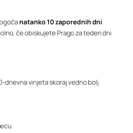
Omogoča
natanko 10 zaporednih dni
olno, če obiskujete Prago za teden dni
10-dnevna vinjeta skoraj vedno bolj
secu