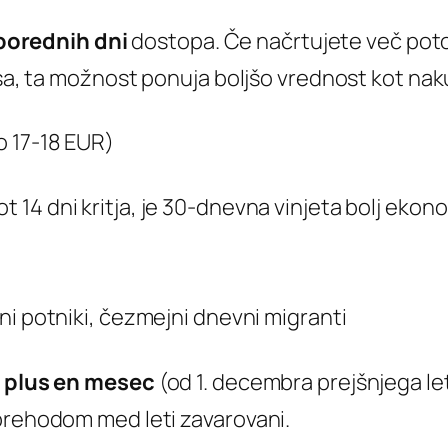
porednih dni
dostopa. Če načrtujete več pot
časa, ta možnost ponuja boljšo vrednost kot na
o 17-18 EUR)
 14 dni kritja, je 30-dnevna vinjeta bolj ekon
ni potniki, čezmejni dnevni migranti
o plus en mesec
(od 1. decembra prejšnjega let
 prehodom med leti zavarovani.