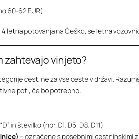
žno 60-62 EUR)
 4 letna potovanja na Češko, se letna vozovn
 zahtevajo vinjeto?
tegorije cest, ne za vse ceste v državi. Razume
tivne poti, če bo potrebno.
” in številko (npr. D1, D5, D8, D11)
lnice)
– označene s posebnimi cestninskimi z