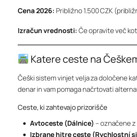
Cena 2026:
Približno 1.500 CZK (pribli
Izračun vrednosti:
Če opravite več kot
Katere ceste na Češkem
Češki sistem vinjet velja za določene ka
denar in vam pomaga načrtovati alterna
Ceste, ki zahtevajo prizorišče
Avtoceste (Dálnice)
– označene z “D
Izbrane hitre ceste (Rychlostní si