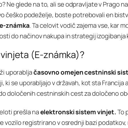
 Ne glede na to, ali se odpravljate v Prago na
pljivo češko podeželje, boste potrebovali en bi
e-známka
. Ta celovit vodič zajema vse, kar 
osti do načinov nakupa in strategij izogibanja 
 vinjeta (E-známka)?
ži uporablja
časovno omejen cestninski sis
, ki se uporabljajo v državah, kot sta Francija a
do določenih cestninskih cest za določeno ob
eloti prešla na
elektronski sistem vinjet.
To 
še vozilo registrirano v osrednji bazi podatk