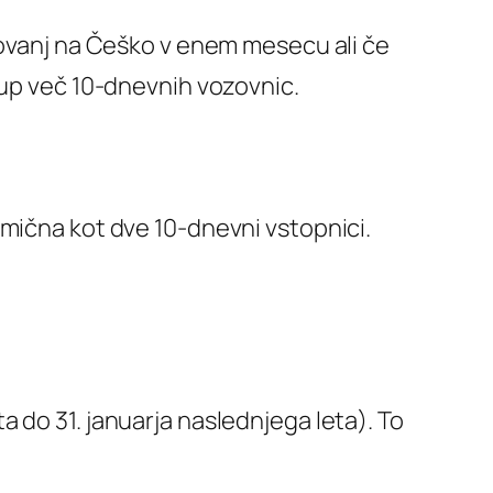
ovanj na Češko v enem mesecu ali če
kup več 10-dnevnih vozovnic.
omična kot dve 10-dnevni vstopnici.
a do 31. januarja naslednjega leta). To