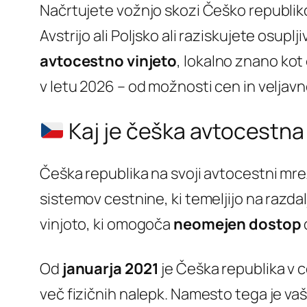
Načrtujete vožnjo skozi Češko republiko?
Avstrijo ali Poljsko ali raziskujete osu
avtocestno vinjeto
, lokalno znano kot
v letu 2026 – od možnosti cen in veljavn
Kaj je češka avtocestna
Češka republika na svoji avtocestni mre
sistemov cestnine, ki temeljijo na razdalji
vinjoto, ki omogoča
neomejen dostop
Od
januarja 2021
je Češka republika v c
več fizičnih nalepk. Namesto tega je va