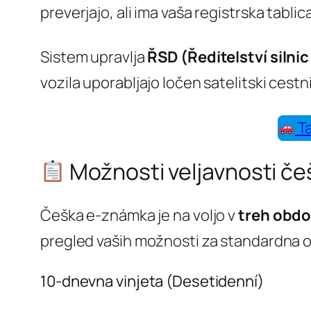
preverjajo, ali ima vaša registrska tablica
Sistem upravlja
ŘSD (Ředitelství silnic
vozila uporabljajo ločen satelitski cestn
Ta
Možnosti veljavnosti češ
Češka e-známka je na voljo v
treh obdo
pregled vaših možnosti za standardna os
10-dnevna vinjeta (Desetidenní)