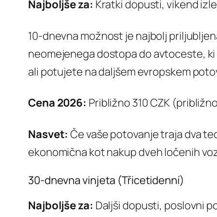
Najboljše za:
Kratki dopusti, vikend izle
10-dnevna možnost je najbolj priljublje
neomejenega dostopa do avtoceste, ki s
ali potujete na daljšem evropskem poto
Cena 2026:
Približno 310 CZK (približn
Nasvet:
Če vaše potovanje traja dva ted
ekonomična kot nakup dveh ločenih voz
30-dnevna vinjeta (Třicetidenní)
Najboljše za:
Daljši dopusti, poslovni 