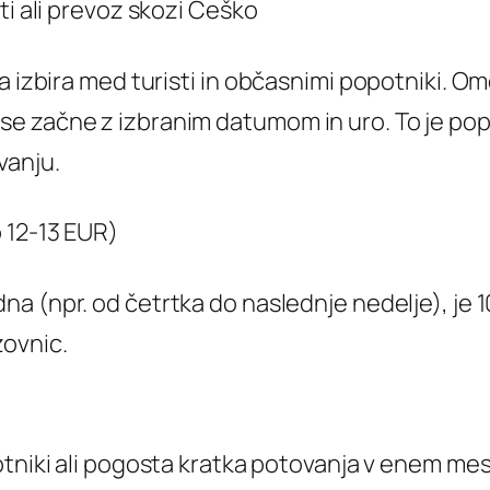
ti ali prevoz skozi Češko
na izbira med turisti in občasnimi popotniki. 
e začne z izbranim datumom in uro. To je pop
vanju.
o 12-13 EUR)
na (npr. od četrtka do naslednje nedelje), je 
ovnic.
potniki ali pogosta kratka potovanja v enem me