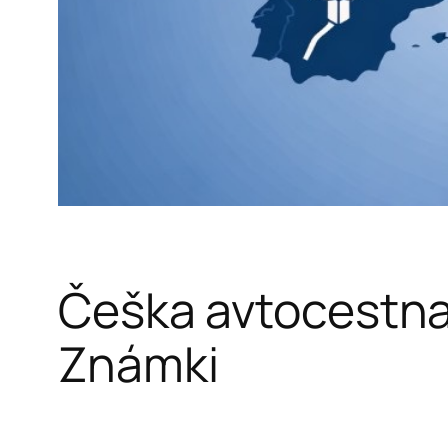
Češka avtocestna 
Známki