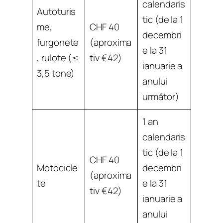
calendaris
Autoturis
tic (de la 1
me,
CHF 40
decembri
furgonete
(aproxima
e la 31
, rulote (≤
tiv €42)
ianuarie a
3,5 tone)
anului
următor)
1 an
calendaris
tic (de la 1
CHF 40
Motocicle
decembri
(aproxima
te
e la 31
tiv €42)
ianuarie a
anului