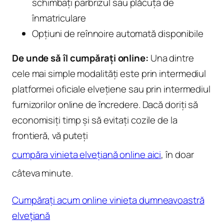
schimbați parbrizul sau plăcuța de
înmatriculare
Opțiuni de reînnoire automată disponibile
De unde să îl cumpărați online:
Una dintre
cele mai simple modalități este prin intermediul
platformei oficiale elvețiene sau prin intermediul
furnizorilor online de încredere. Dacă doriți să
economisiți timp și să evitați cozile de la
frontieră, vă puteți
cumpăra vinieta elvețiană online aici
, în doar
câteva minute.
Cumpărați acum online vinieta dumneavoastră
elvețiană