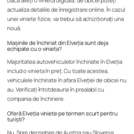
Dacă aveți o vinieta digitală, de obicei puteți
actualiza detaliile de înregistrare online. În cazul
unei viniete fizice, va trebui să achiziționați una
nouă.
Mașinile de închiriat din Elveția sunt deja
echipate cu o vinieta?
Majoritatea autovehiculelor închiriate în Elveția
includ o vinieta în preț. Cu toate acestea,
vehiculele închiriate în afara Elveției de obicei nu
au. Verificați întotdeauna în prealabil cu
compania de închiriere.
Oferă Elveția viniete pe termen scurt pentru
turiști?
Nu. Spre deosebire de Austria sau Slovenia,