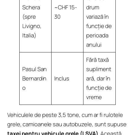
Schera
~CHF 15-
drum
(spre
30
variază în
Livigno,
funcție de
Italia)
perioada
anului
Fără taxă
Pasul San
supliment
Bernardin
Inclus
ară, dar în
o
funcție de
vreme
Vehiculele de peste 3,5 tone, cum ar fi rulotele
grele, camioanele sau autobuzele, sunt supuse
taxei pentru vehicule grele (LSVA)
. Această