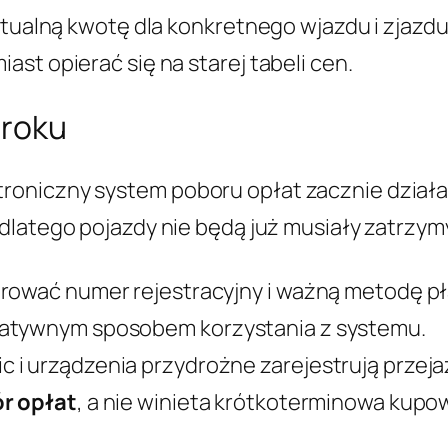
Aktualną kwotę dla konkretnego wjazdu i zjazd
st opierać się na starej tabeli cen.
 roku
oniczny system poboru opłat zacznie działać
, dlatego pojazdy nie będą już musiały zatrzy
trować numer rejestracyjny i ważną metodę pł
natywnym sposobem korzystania z systemu.
i urządzenia przydrożne zarejestrują przeja
r opłat
, a nie winieta krótkoterminowa kupow