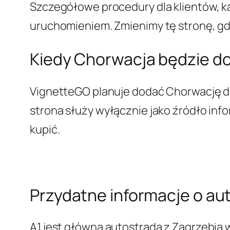
Szczegółowe procedury dla klientów, k
uruchomieniem. Zmienimy tę stronę, gd
Kiedy Chorwacja będzie d
VignetteGO planuje dodać Chorwację do
strona służy wyłącznie jako źródło inf
kupić.
Przydatne informacje o au
A1 jest główną autostradą z Zagrzebia 