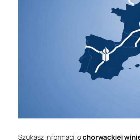
Szukasz informacji o
chorwackiej wini