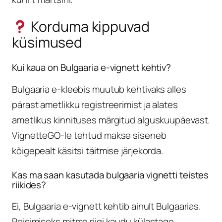
Korduma kippuvad
küsimused
Kui kaua on Bulgaaria e-vignett kehtiv?
Bulgaaria e-kleebis muutub kehtivaks alles
pärast ametlikku registreerimist ja alates
ametlikus kinnituses märgitud alguskuupäevast.
VignetteGO-le tehtud makse siseneb
kõigepealt käsitsi täitmise järjekorda.
Kas ma saan kasutada bulgaaria vignetti teistes
riikides?
Ei, Bulgaaria e-vignett kehtib ainult Bulgaarias.
Reisimiseks mitme riigi kaudu külastage