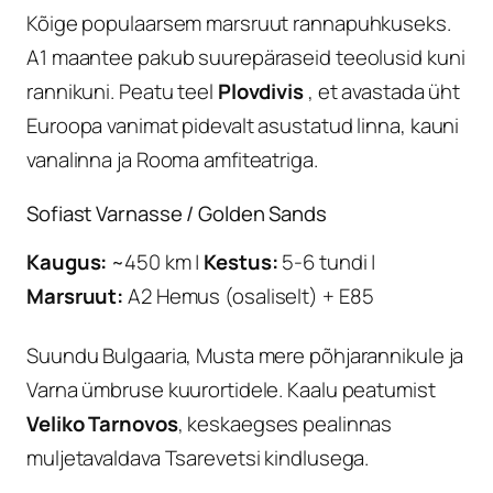
Kõige populaarsem marsruut rannapuhkuseks.
A1 maantee pakub suurepäraseid teeolusid kuni
rannikuni. Peatu teel
Plovdivis
, et avastada üht
Euroopa vanimat pidevalt asustatud linna, kauni
vanalinna ja Rooma amfiteatriga.
Sofiast Varnasse / Golden Sands
Kaugus:
~450 km |
Kestus:
5-6 tundi |
Marsruut:
A2 Hemus (osaliselt) + E85
Suundu Bulgaaria, Musta mere põhjarannikule ja
Varna ümbruse kuurortidele. Kaalu peatumist
Veliko Tarnovos
, keskaegses pealinnas
muljetavaldava Tsarevetsi kindlusega.