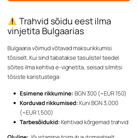
Trahvid sõidu eest ilma
vinjetita Bulgaarias
Bulgaaria võimud võtavad maksurikkumisi
tõsiselt. Kui sind tabatakse tasulistel teedel
sõites ilma kehtiva e-vignetita, seisad silmitsi
tõsiste karistustega:
Esimene rikkumine:
BGN 300 (~EUR 150)
Korduvad rikkumised:
Kuni BGN 3,000
(~EUR 1,500)
Tarbesõidukid:
Kehtivad kõrgemad trahvid
Oluline:
Jõustamine toimub automaatselt