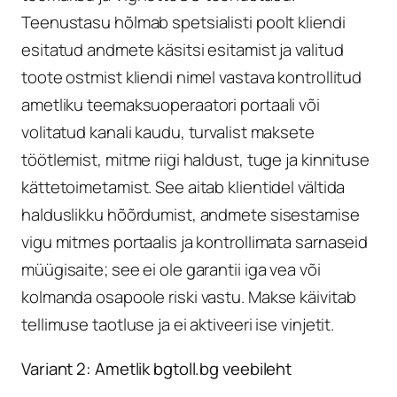
Teenustasu hõlmab spetsialisti poolt kliendi
esitatud andmete käsitsi esitamist ja valitud
toote ostmist kliendi nimel vastava kontrollitud
ametliku teemaksuoperaatori portaali või
volitatud kanali kaudu, turvalist maksete
töötlemist, mitme riigi haldust, tuge ja kinnituse
kättetoimetamist. See aitab klientidel vältida
halduslikku hõõrdumist, andmete sisestamise
vigu mitmes portaalis ja kontrollimata sarnaseid
müügisaite; see ei ole garantii iga vea või
kolmanda osapoole riski vastu. Makse käivitab
tellimuse taotluse ja ei aktiveeri ise vinjetit.
Variant 2: Ametlik bgtoll.bg veebileht