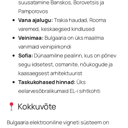
suusatamine Banskos, Borovetsis ja
Pamporovos
Vana ajalugu:
Trakia haudad, Rooma
varemed, keskaegsed kindlused
Veinimaa:
Bulgaaria on üks maailma
vanimaid veinipiirkondi
Sofia:
Dünaamiline pealinn, kus on põnev
segu iidsetest, osmanite, nõukogude ja
kaasaegsest arhitektuurist
Taskukohased hinnad:
Üks
eelarvesõbralikumaid EL-i sihtkohti
Kokkuvõte
Bulgaaria elektrooniline vigneti süsteem on