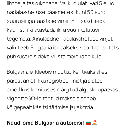
lihtne ja taskukohane. Valikud ulatuvad 5 euro
nädalavahetuse pääsmetest kuni 50 euro
suuruse iga-aastase vinjetini – saad seda
kaunist riiki avastada ilma suuri kulutusi
tegemata. Ainulaadne nädalavahetuse vinjeti
valik teeb Bulgaaria ideaalseks spontaanseteks
puhkusereisideks Musta mere rannikule.
Bulgaaria e-kleebis muutub kehtivaks alles
pärast ametlikku registreerimist ja alates
ametlikus kinnituses märgitud alguskuupäevast.
VignetteGO-le tehtud makse siseneb
kõigepealt käsitsi täitmise järjekorda.
Naudi oma Bulgaaria autoreisi!