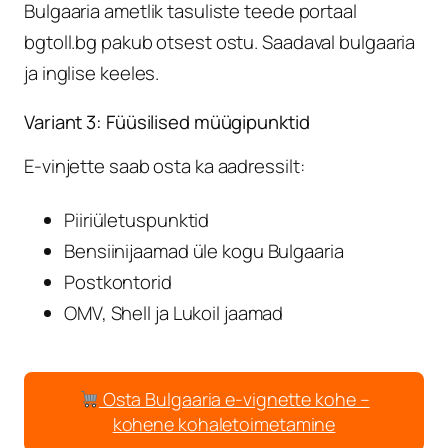
Bulgaaria ametlik tasuliste teede portaal
bgtoll.bg pakub otsest ostu. Saadaval bulgaaria
ja inglise keeles.
Variant 3: Füüsilised müügipunktid
E-vinjette saab osta ka aadressilt:
Piiriületuspunktid
Bensiinijaamad üle kogu Bulgaaria
Postkontorid
OMV, Shell ja Lukoil jaamad
Osta Bulgaaria e-vignette kohe –
kohene kohaletoimetamine