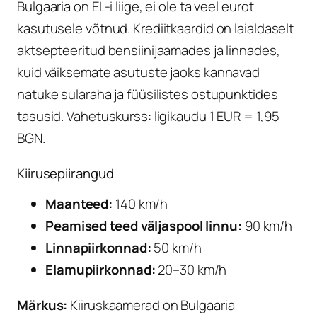
Bulgaaria on EL-i liige, ei ole ta veel eurot
kasutusele võtnud. Krediitkaardid on laialdaselt
aktsepteeritud bensiinijaamades ja linnades,
kuid väiksemate asutuste jaoks kannavad
natuke sularaha ja füüsilistes ostupunktides
tasusid. Vahetuskurss: ligikaudu 1 EUR = 1,95
BGN.
Kiirusepiirangud
Maanteed:
140 km/h
Peamised teed väljaspool linnu:
90 km/h
Linnapiirkonnad:
50 km/h
Elamupiirkonnad:
20–30 km/h
Märkus:
Kiiruskaamerad on Bulgaaria