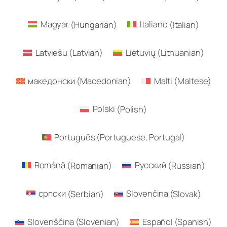
Magyar
(
Hungarian
)
Italiano
(
Italian
)
Latviešu
(
Latvian
)
Lietuvių
(
Lithuanian
)
македонски
(
Macedonian
)
Malti
(
Maltese
)
Polski
(
Polish
)
Português
(
Portuguese, Portugal
)
Română
(
Romanian
)
Русский
(
Russian
)
српски
(
Serbian
)
Slovenčina
(
Slovak
)
Slovenščina
(
Slovenian
)
Español
(
Spanish
)