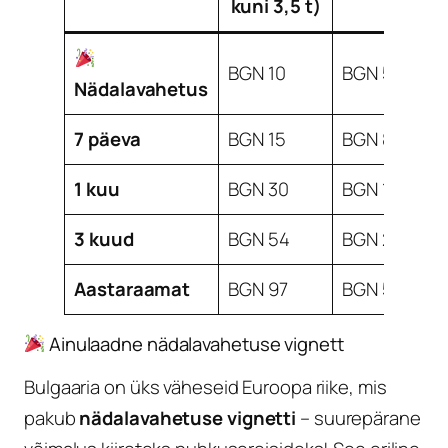
kuni 3,5 t)
BGN 10
BGN 5
Nädalavahetus
7 päeva
BGN 15
BGN 8
1 kuu
BGN 30
BGN 15
3 kuud
BGN 54
BGN 27
Aastaraamat
BGN 97
BGN 50
Ainulaadne nädalavahetuse vignett
Bulgaaria on üks väheseid Euroopa riike, mis
pakub
nädalavahetuse vignetti
– suurepärane