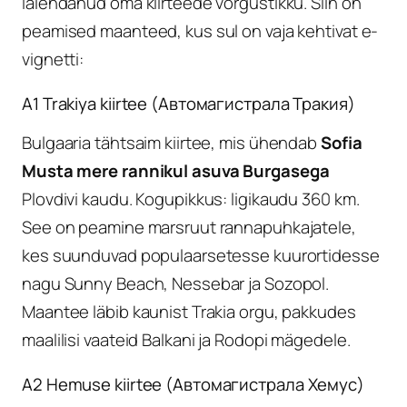
laiendanud oma kiirteede võrgustikku. Siin on
peamised maanteed, kus sul on vaja kehtivat e-
vignetti:
A1 Trakiya kiirtee (Автомагистрала Тракия)
Bulgaaria tähtsaim kiirtee, mis ühendab
Sofia
Musta mere rannikul asuva Burgasega
Plovdivi kaudu. Kogupikkus: ligikaudu 360 km.
See on peamine marsruut rannapuhkajatele,
kes suunduvad populaarsetesse kuurortidesse
nagu Sunny Beach, Nessebar ja Sozopol.
Maantee läbib kaunist Trakia orgu, pakkudes
maalilisi vaateid Balkani ja Rodopi mägedele.
A2 Hemuse kiirtee (Автомагистрала Хемус)