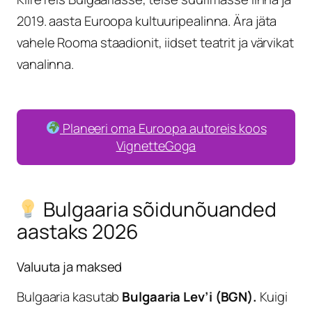
2019. aasta Euroopa kultuuripealinna. Ära jäta
vahele Rooma staadionit, iidset teatrit ja värvikat
vanalinna.
Planeeri oma Euroopa autoreis koos
VignetteGoga
Bulgaaria sõidunõuanded
aastaks 2026
Valuuta ja maksed
Bulgaaria kasutab
Bulgaaria Lev’i (BGN).
Kuigi