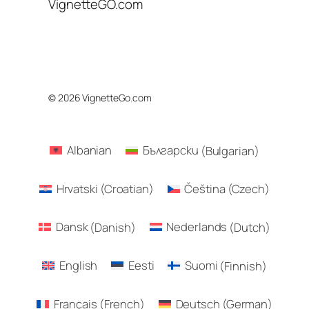
VignetteGO.com
© 2026 VignetteGo.com
Albanian
Български
(
Bulgarian
)
Hrvatski
(
Croatian
)
Čeština
(
Czech
)
Dansk
(
Danish
)
Nederlands
(
Dutch
)
English
Eesti
Suomi
(
Finnish
)
Français
(
French
)
Deutsch
(
German
)