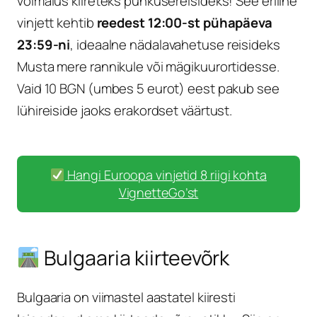
võimalus kiireteks puhkusereisideks! See eriline
vinjett kehtib
reedest 12:00-st pühapäeva
23:59-ni
, ideaalne nädalavahetuse reisideks
Musta mere rannikule või mägikuurortidesse.
Vaid 10 BGN (umbes 5 eurot) eest pakub see
lühireiside jaoks erakordset väärtust.
Hangi Euroopa vinjetid 8 riigi kohta
VignetteGo’st
Bulgaaria kiirteevõrk
Bulgaaria on viimastel aastatel kiiresti