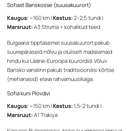
Sofiast Banskosse (suusakuurort)
Kaugus:
~160 km |
Kestus:
2–2,5 tundi |
Marsruut:
A3 Struma + kohalikud teed
Bulgaaria tipptasemel suusakuurort pakub
suurepäraseid nõlvu ja oluliselt madalamaid
hindu kui Lääne-Euroopa kuurordid. Võluv
Bansko vanalinn pakub traditsioonilisi kõrtse
(mehanasid) elava rahvamuusikaga.
Sofia kuni Plovdivi
Kaugus:
~150 km |
Kestus:
1,5-2 tundi |
Marsruut:
A1 Trakiya
Kiire reis Bulgaariasse, teise suurimasse linna ja