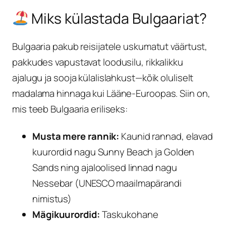
Miks külastada Bulgaariat?
Bulgaaria pakub reisijatele uskumatut väärtust,
pakkudes vapustavat loodusilu, rikkalikku
ajalugu ja sooja külalislahkust—kõik oluliselt
madalama hinnaga kui Lääne-Euroopas. Siin on,
mis teeb Bulgaaria eriliseks:
Musta mere rannik:
Kaunid rannad, elavad
kuurordid nagu Sunny Beach ja Golden
Sands ning ajaloolised linnad nagu
Nessebar (UNESCO maailmapärandi
nimistus)
Mägikuurordid:
Taskukohane