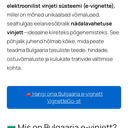
elektroonilist vinjeti süsteemi (e-vignette),
millel on mõned unikaalsed võimalused,
sealhulgas eelarvesõbralik
nädalavahetuse
vinjett
—ideaalne kiireteks põgenemisteks. See
põhjalik juhend hõlmab kõike, mida peate
teadma Bulgaaria tasuliste teede, hindade,
ostuvõimaluste ja kulukate trahvide vältimise
kohta.
Hangi oma Bulgaaria e-vignett
VignetteGo-st
Mis on Bulgaaria e-vinjett?