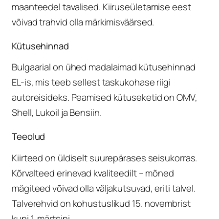
maanteedel tavalised. Kiiruseületamise eest
võivad trahvid olla märkimisväärsed.
Kütusehinnad
Bulgaarial on ühed madalaimad kütusehinnad
EL-is, mis teeb sellest taskukohase riigi
autoreisideks. Peamised kütuseketid on OMV,
Shell, Lukoil ja Bensiin.
Teeolud
Kiirteed on üldiselt suurepärases seisukorras.
Kõrvalteed erinevad kvaliteedilt – mõned
mägiteed võivad olla väljakutsuvad, eriti talvel.
Talverehvid on kohustuslikud 15. novembrist
kuni 1. märtsini.