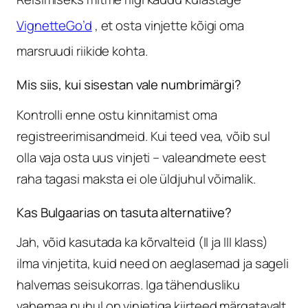
VignetteGo’d
, et osta vinjette kõigi oma
marsruudi riikide kohta.
Mis siis, kui sisestan vale numbrimärgi?
Kontrolli enne ostu kinnitamist oma
registreerimisandmeid. Kui teed vea, võib sul
olla vaja osta uus vinjeti – valeandmete eest
raha tagasi maksta ei ole üldjuhul võimalik.
Kas Bulgaarias on tasuta alternatiive?
Jah, võid kasutada ka kõrvalteid (II ja III klass)
ilma vinjetita, kuid need on aeglasemad ja sageli
halvemas seisukorras. Iga tähendusliku
vahemaa puhul on vinjetiga kiirteed märgatavalt