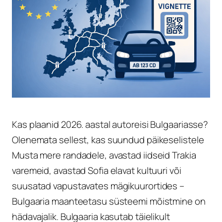
Kas plaanid 2026. aastal autoreisi Bulgaariasse?
Olenemata sellest, kas suundud päikeselistele
Musta mere randadele, avastad iidseid Trakia
varemeid, avastad Sofia elavat kultuuri või
suusatad vapustavates mägikuurortides –
Bulgaaria maanteetasu süsteemi mõistmine on
hädavajalik. Bulgaaria kasutab täielikult