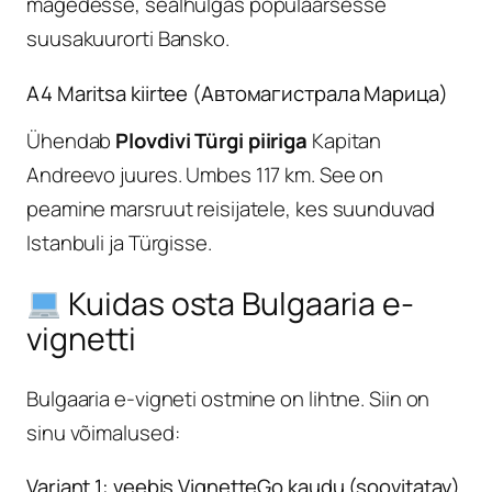
mägedesse, sealhulgas populaarsesse
suusakuurorti Bansko.
A4 Maritsa kiirtee (Автомагистрала Марица)
Ühendab
Plovdivi Türgi piiriga
Kapitan
Andreevo juures. Umbes 117 km. See on
peamine marsruut reisijatele, kes suunduvad
Istanbuli ja Türgisse.
Kuidas osta Bulgaaria e-
vignetti
Bulgaaria e-vigneti ostmine on lihtne. Siin on
sinu võimalused:
Variant 1: veebis VignetteGo kaudu (soovitatav)