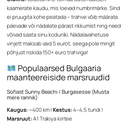
kaamerate kaudu, mis loevad numbrimärke. Sind
ei pruugita kohe peatada – trahve võib määrata
päevade või nädalate pärast rikkumist ning need
võivad saata sinu koduriiki. Nädalavahetuse
vinjett maksab vaid 5 eurot, seega pole mingit
põhjust riskida 150+ euro trahviga!
Populaarsed Bulgaaria
maanteereiside marsruudid
Sofiast Sunny Beachi / Burgasesse (Musta
mere rannik)
Kaugus:
~400 km |
Kestus:
4–4,5 tundi |
Marsruut:
A1 Trakiya kiirtee