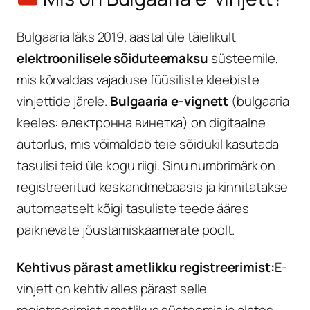
Bulgaaria läks 2019. aastal üle täielikult
elektroonilisele sõiduteemaksu
süsteemile,
mis kõrvaldas vajaduse füüsiliste kleebiste
vinjettide järele.
Bulgaaria e-vignett
(bulgaaria
keeles: електронна винетка) on digitaalne
autorlus, mis võimaldab teie sõidukil kasutada
tasulisi teid üle kogu riigi. Sinu numbrimärk on
registreeritud keskandmebaasis ja kinnitatakse
automaatselt kõigi tasuliste teede ääres
paiknevate jõustamiskaamerate poolt.
Kehtivus pärast ametlikku registreerimist:
E-
vinjett on kehtiv alles pärast selle
registreerimist ametlikus süsteemis ja alates