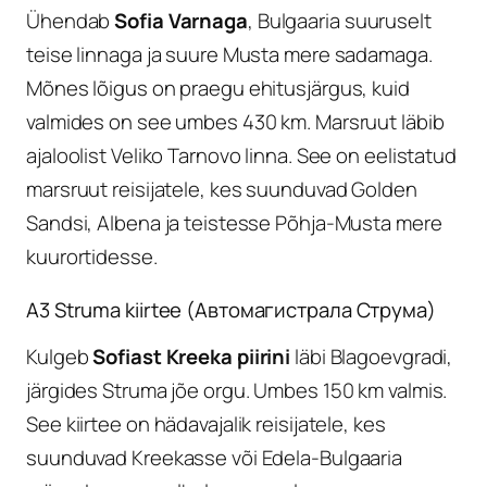
Ühendab
Sofia Varnaga
, Bulgaaria suuruselt
teise linnaga ja suure Musta mere sadamaga.
Mõnes lõigus on praegu ehitusjärgus, kuid
valmides on see umbes 430 km. Marsruut läbib
ajaloolist Veliko Tarnovo linna. See on eelistatud
marsruut reisijatele, kes suunduvad Golden
Sandsi, Albena ja teistesse Põhja-Musta mere
kuurortidesse.
A3 Struma kiirtee (Автомагистрала Струма)
Kulgeb
Sofiast Kreeka piirini
läbi Blagoevgradi,
järgides Struma jõe orgu. Umbes 150 km valmis.
See kiirtee on hädavajalik reisijatele, kes
suunduvad Kreekasse või Edela-Bulgaaria