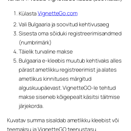
Külasta
VignetteGo.com
Vali Bulgaaria ja soovitud kehtivusaeg
Sisesta oma sõiduki registreerimisandmed
(numbrimärk)
Täielik turvaline makse
Bulgaaria e-kleebis muutub kehtivaks alles
pärast ametlikku registreerimist ja alates
ametlikus kinnituses märgitud
alguskuupäevast. VignetteGO-le tehtud
makse siseneb kõigepealt käsitsi täitmise
järjekorda.
Kuvatav summa sisaldab ametlikku kleebist või
teemaksu ja VignetteGO teenustasu.