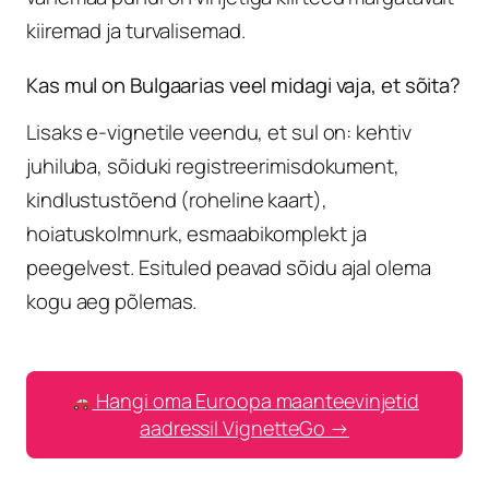
kiiremad ja turvalisemad.
Kas mul on Bulgaarias veel midagi vaja, et sõita?
Lisaks e-vignetile veendu, et sul on: kehtiv
juhiluba, sõiduki registreerimisdokument,
kindlustustõend (roheline kaart),
hoiatuskolmnurk, esmaabikomplekt ja
peegelvest. Esituled peavad sõidu ajal olema
kogu aeg põlemas.
Hangi oma Euroopa maanteevinjetid
aadressil VignetteGo →