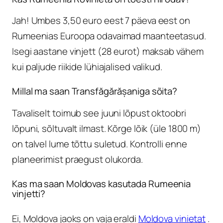
Jah! Umbes 3,50 euro eest 7 päeva eest on
Rumeenias Euroopa odavaimad maanteetasud.
Isegi aastane vinjett (28 eurot) maksab vähem
kui paljude riikide lühiajalised valikud.
Millal ma saan Transfăgărășaniga sõita?
Tavaliselt toimub see juuni lõpust oktoobri
lõpuni, sõltuvalt ilmast. Kõrge lõik (üle 1800 m)
on talvel lume tõttu suletud. Kontrolli enne
planeerimist praegust olukorda.
Kas ma saan Moldovas kasutada Rumeenia
vinjetti?
Ei, Moldova jaoks on vaja eraldi
Moldova vinietat
.