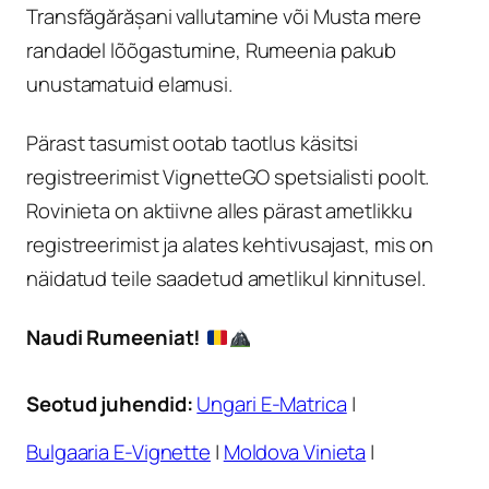
Transfăgărășani vallutamine või Musta mere
randadel lõõgastumine, Rumeenia pakub
unustamatuid elamusi.
Pärast tasumist ootab taotlus käsitsi
registreerimist VignetteGO spetsialisti poolt.
Rovinieta on aktiivne alles pärast ametlikku
registreerimist ja alates kehtivusajast, mis on
näidatud teile saadetud ametlikul kinnitusel.
Naudi Rumeeniat!
Seotud juhendid:
Ungari E-Matrica
|
Bulgaaria E-Vignette
|
Moldova Vinieta
|