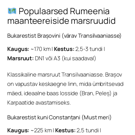
Populaarsed Rumeenia
maanteereiside marsruudid
Bukarestist Brașovini (värav Transilvaaniasse)
Kaugus:
~170 km |
Kestus:
2,5-3 tundi |
Marsruut:
DN1 või A3 (kui saadaval)
Klassikaline marsruut Transilvaaniasse. Brașov
on vapustav keskaegne linn, mida ümbritsevad
mäed, ideaalne baas losside (Bran, Peleș) ja
Karpaatide avastamiseks.
Bukarestist kuni Constanțani (Must meri)
Kaugus:
~225 km |
Kestus:
2,5 tundi |