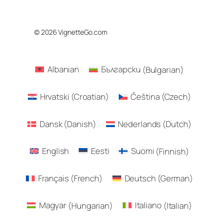
© 2026 VignetteGo.com
Albanian
Български
(
Bulgarian
)
Hrvatski
(
Croatian
)
Čeština
(
Czech
)
Dansk
(
Danish
)
Nederlands
(
Dutch
)
English
Eesti
Suomi
(
Finnish
)
Français
(
French
)
Deutsch
(
German
)
Magyar
(
Hungarian
)
Italiano
(
Italian
)