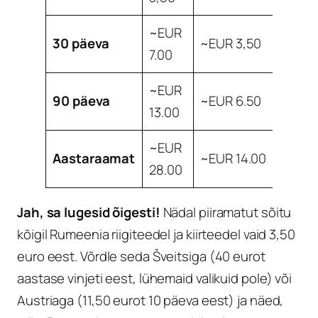
~EUR
30 päeva
~EUR 3,50
7.00
~EUR
90 päeva
~EUR 6.50
13.00
~EUR
Aastaraamat
~EUR 14.00
28.00
Jah, sa lugesid õigesti!
Nädal piiramatut sõitu
kõigil Rumeenia riigiteedel ja kiirteedel vaid 3,50
euro eest. Võrdle seda Šveitsiga (40 eurot
aastase vinjeti eest, lühemaid valikuid pole) või
Austriaga (11,50 eurot 10 päeva eest) ja näed,