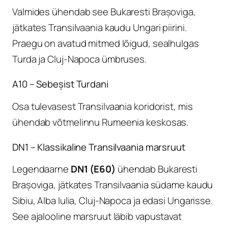
Valmides ühendab see Bukaresti Brașoviga,
jätkates Transilvaania kaudu Ungari piirini.
Praegu on avatud mitmed lõigud, sealhulgas
Turda ja Cluj-Napoca ümbruses.
A10 – Sebeșist Turdani
Osa tulevasest Transilvaania koridorist, mis
ühendab võtmelinnu Rumeenia keskosas.
DN1 – Klassikaline Transilvaania marsruut
Legendaarne
DN1 (E60)
ühendab Bukaresti
Brașoviga, jätkates Transilvaania südame kaudu
Sibiu, Alba Iulia, Cluj-Napoca ja edasi Ungarisse.
See ajalooline marsruut läbib vapustavat