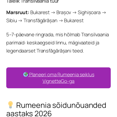
Täielik Transilvaania tuur
Marsruut:
Bukarest → Brașov → Sighișoara →
Sibiu → Transfăgărășan → Bukarest
5–7-päevane ringrada, mis hõlmab Transilvaania
parimaid: keskaegseid linnu, mägivaateid ja
legendaarset Transfăgărășani teed.
Planeeri oma Rumeenia seiklus
VignetteGo-ga
Rumeenia sõidunõuanded
aastaks 2026