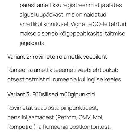
pärast ametlikku registreerimist ja alates
alguskuupäevast, mis on näidatud
ametlikul kinnitusel. VignetteGO-le tehtud
makse siseneb kõigepealt käsitsi täitmise
järjekorda.
Variant 2: roviniete.ro ametlik veebileht
Rumeenia ametlik teeameti veebileht pakub
otsest ostmist nii rumeenia kui inglise keeles.
Variant 3: Füüsilised müügipunktid
Rovinietat saab osta piiripunktidest,
bensiinijaamadest (Petrom, OMV, Mol,
Rompetrol) ja Rumeenia postkontoritest.