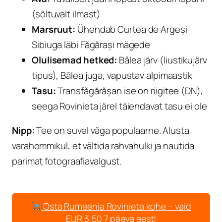
(sõltuvalt ilmast)
Marsruut:
Ühendab Curtea de Argeși
Sibiuga läbi Făgărași mägede
Olulisemad hetked:
Bâlea järv (liustikujärv
tipus), Bâlea juga, vapustav alpimaastik
Tasu:
Transfăgărășan ise on riigitee (DN),
seega Rovinieta järel täiendavat tasu ei ole
Nipp:
Tee on suvel väga populaarne. Alusta
varahommikul, et vältida rahvahulki ja nautida
parimat fotograafiavalgust.
Osta Rumeenia Rovinieta kohe – vaid
EUR 3,50 7 päeva eest!