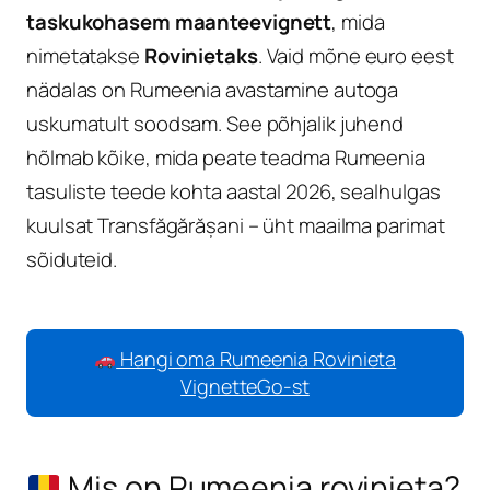
taskukohasem maanteevignett
, mida
nimetatakse
Rovinietaks
. Vaid mõne euro eest
nädalas on Rumeenia avastamine autoga
uskumatult soodsam. See põhjalik juhend
hõlmab kõike, mida peate teadma Rumeenia
tasuliste teede kohta aastal 2026, sealhulgas
kuulsat Transfăgărășani – üht maailma parimat
sõiduteid.
Hangi oma Rumeenia Rovinieta
VignetteGo-st
Mis on Rumeenia rovinieta?