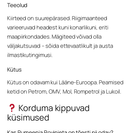
Teeolud
Kiirteed on suurepärased. Riigimaanteed
varieeruvad headest kuni konarlikuni, eriti
maapiirkondades. Mägiteed võivad olla
väljakutsuvad – sõida ettevaatlikult ja austa
ilmastikutingimusi.
Kütus
Kütus on odavam kui Lääne-Euroopa. Peamised
ketid on Petrom, OMV, Mol, Rompetrol ja Lukoil.
Korduma kippuvad
küsimused
Kas Rumeenia Rovinieta on tõesti nii odav?