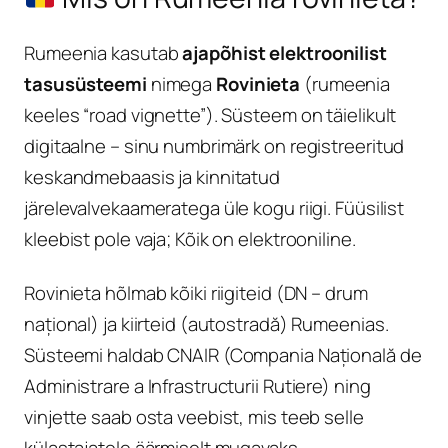
Rumeenia kasutab
ajapõhist elektroonilist
tasusüsteemi
nimega
Rovinieta
(rumeenia
keeles “road vignette”). Süsteem on täielikult
digitaalne – sinu numbrimärk on registreeritud
keskandmebaasis ja kinnitatud
järelevalvekaameratega üle kogu riigi. Füüsilist
kleebist pole vaja; Kõik on elektrooniline.
Rovinieta hõlmab kõiki riigiteid (DN – drum
național) ja kiirteid (autostradă) Rumeenias.
Süsteemi haldab CNAIR (Compania Națională de
Administrare a Infrastructurii Rutiere) ning
vinjette saab osta veebist, mis teeb selle
külastajatele äärmiselt mugavaks.