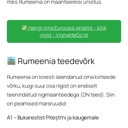
miks Rumeenia on maanteereisi unistus.
Hangi oma Euroopa vinjetid – kõik
riigid – VignetteGo’st
Rumeenia teedevõrk
Rumeenia on kiiresti laiendanud oma kiirteede
võrku, kuigi suur osa riigist on endiselt
teenindatud riigimaanteedega (DN teed). Siin
on peamised marsruudid:
A1 – Bukarestist Pitești’ni ja kaugemale