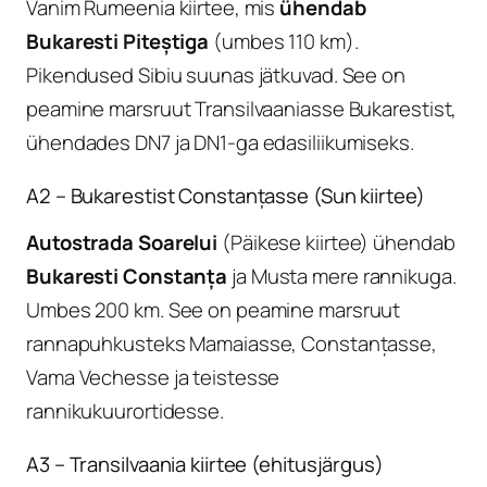
Vanim Rumeenia kiirtee, mis
ühendab
Bukaresti Piteștiga
(umbes 110 km).
Pikendused Sibiu suunas jätkuvad. See on
peamine marsruut Transilvaaniasse Bukarestist,
ühendades DN7 ja DN1-ga edasiliikumiseks.
A2 – Bukarestist Constanțasse (Sun kiirtee)
Autostrada Soarelui
(Päikese kiirtee) ühendab
Bukaresti Constanța
ja Musta mere rannikuga.
Umbes 200 km. See on peamine marsruut
rannapuhkusteks Mamaiasse, Constanțasse,
Vama Vechesse ja teistesse
rannikukuurortidesse.
A3 – Transilvaania kiirtee (ehitusjärgus)