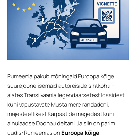
Rumeenia pakub mõningaid Euroopa kõige
suurejoonelisemaid autoreiside sihtkohti –
alates Transilvaania legendaarsetest lossidest
kuni vapustavate Musta mere randadeni,
majesteetlikest Karpaatide mägedest kuni
ainulaadse Doonau deltani. Ja siin on parim
uudis: Rumeenias on
Euroopa kõige