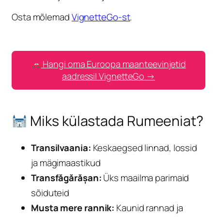
Osta mõlemad
VignetteGo-st
.
Hangi oma Euroopa maanteevinjetid
aadressil VignetteGo →
Miks külastada Rumeeniat?
Transilvaania:
Keskaegsed linnad, lossid
ja mägimaastikud
Transfăgărășan:
Üks maailma parimaid
sõiduteid
Musta mere rannik:
Kaunid rannad ja