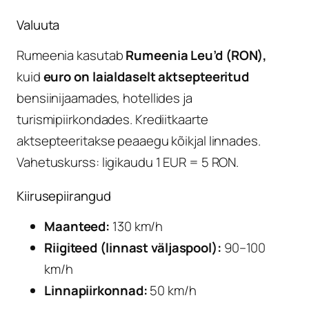
Valuuta
Rumeenia kasutab
Rumeenia Leu’d (RON),
kuid
euro on laialdaselt aktsepteeritud
bensiinijaamades, hotellides ja
turismipiirkondades. Krediitkaarte
aktsepteeritakse peaaegu kõikjal linnades.
Vahetuskurss: ligikaudu 1 EUR = 5 RON.
Kiirusepiirangud
Maanteed:
130 km/h
Riigiteed (linnast väljaspool):
90–100
km/h
Linnapiirkonnad:
50 km/h