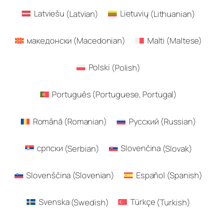
Latviešu
(
Latvian
)
Lietuvių
(
Lithuanian
)
македонски
(
Macedonian
)
Malti
(
Maltese
)
Polski
(
Polish
)
Português
(
Portuguese, Portugal
)
Română
(
Romanian
)
Русский
(
Russian
)
српски
(
Serbian
)
Slovenčina
(
Slovak
)
Slovenščina
(
Slovenian
)
Español
(
Spanish
)
Svenska
(
Swedish
)
Türkçe
(
Turkish
)