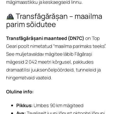
mägimaastikku ja keskaegseid linnu.
Transfăgărășan – maailma
parim sõidutee
Transfăgărășani maanteed (DN7C)
on Top
Geari poolt nimetatud “maailma parimaks teeks”.
See muljetavaldav mägitee läbib Făgărași
mägesid 2 042 meetri kõrgusel, pakkudes
dramaatilisi juuksenõelpöördeid, tunneleid ja
hingematvaid vaateid.
Oluline info:
Pikkus:
Umbes 90 km mägiteed
Ava:
Tavaliselt juuni lõpust oktoobri lõpuni