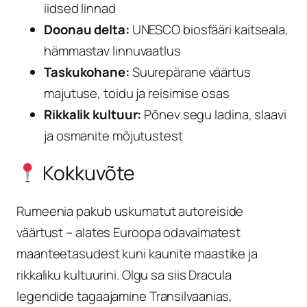
iidsed linnad
Doonau delta:
UNESCO biosfääri kaitseala,
hämmastav linnuvaatlus
Taskukohane:
Suurepärane väärtus
majutuse, toidu ja reisimise osas
Rikkalik kultuur:
Põnev segu ladina, slaavi
ja osmanite mõjutustest
Kokkuvõte
Rumeenia pakub uskumatut autoreiside
väärtust – alates Euroopa odavaimatest
maanteetasudest kuni kaunite maastike ja
rikkaliku kultuurini. Olgu sa siis Dracula
legendide tagaajamine Transilvaanias,