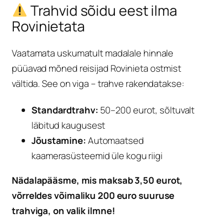
Trahvid sõidu eest ilma
Rovinietata
Vaatamata uskumatult madalale hinnale
püüavad mõned reisijad Rovinieta ostmist
vältida. See on viga – trahve rakendatakse:
Standardtrahv:
50–200 eurot, sõltuvalt
läbitud kaugusest
Jõustamine:
Automaatsed
kaamerasüsteemid üle kogu riigi
Nädalapääsme, mis maksab 3,50 eurot,
võrreldes võimaliku 200 euro suuruse
trahviga, on valik ilmne!