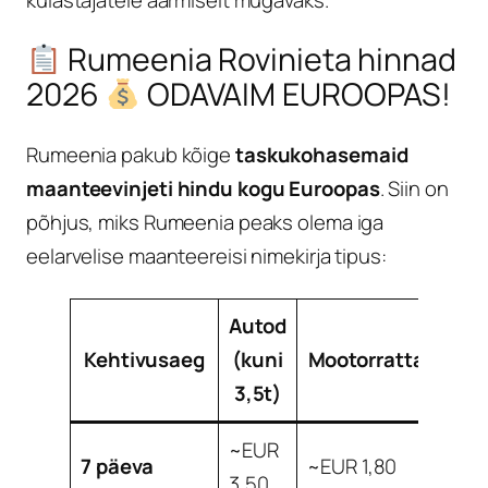
Rumeenia Rovinieta hinnad
2026
ODAVAIM EUROOPAS!
Rumeenia pakub kõige
taskukohasemaid
maanteevinjeti hindu kogu Euroopas
. Siin on
põhjus, miks Rumeenia peaks olema iga
eelarvelise maanteereisi nimekirja tipus:
Autod
Kehtivusaeg
(kuni
Mootorrattad
3,5t)
~EUR
7 päeva
~EUR 1,80
3,50