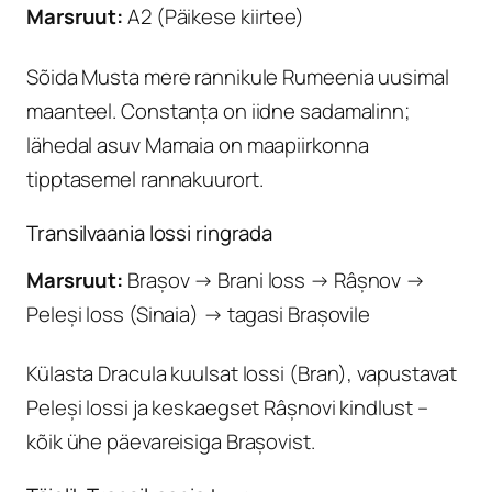
Marsruut:
A2 (Päikese kiirtee)
Sõida Musta mere rannikule Rumeenia uusimal
maanteel. Constanța on iidne sadamalinn;
lähedal asuv Mamaia on maapiirkonna
tipptasemel rannakuurort.
Transilvaania lossi ringrada
Marsruut:
Brașov → Brani loss → Râșnov →
Peleși loss (Sinaia) → tagasi Brașovile
Külasta Dracula kuulsat lossi (Bran), vapustavat
Peleși lossi ja keskaegset Râșnovi kindlust –
kõik ühe päevareisiga Brașovist.