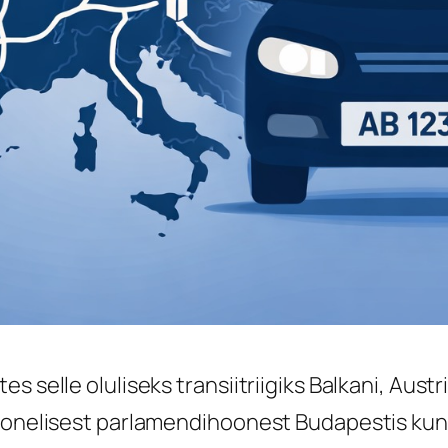
s selle oluliseks transiitriigiks Balkani, Aust
oonelisest parlamendihoonest Budapestis kuni H