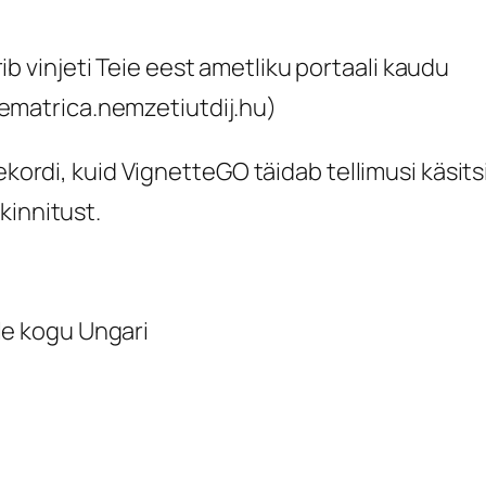
ib vinjeti Teie eest ametliku portaali kaudu
ematrica.nemzetiutdij.hu)
ekordi, kuid VignetteGO täidab tellimusi käsits
kinnitust.
le kogu Ungari