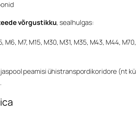
oonid
rteede võrgustikku
, sealhulgas:
5, M6, M7, M15, M30, M31, M35, M43, M44, M70
ljaspool peamisi ühistranspordikoridore (nt kü
.
ica