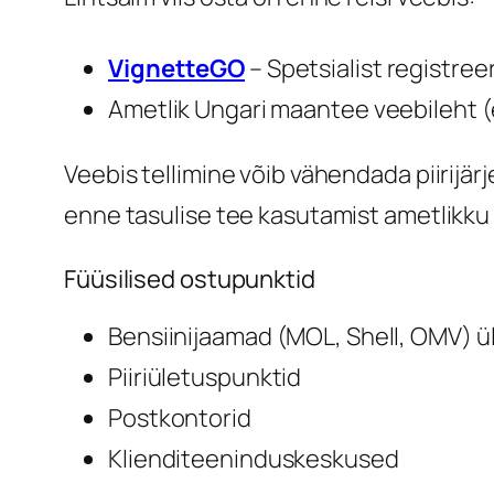
VignetteGO
– Spetsialist registreer
Ametlik Ungari maantee veebileht (
Veebis tellimine võib vähendada piirijärj
enne tasulise tee kasutamist ametlikku 
Füüsilised ostupunktid
Bensiinijaamad (MOL, Shell, OMV) ü
Piiriületuspunktid
Postkontorid
Klienditeeninduskeskused