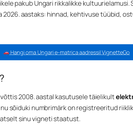
ikele pakub Ungari rikkalikke kultuurielamusi.
 2026. aastaks: hinnad, kehtivuse tüübid, os
Hangi oma Ungari e-matrica aadressil VignetteGo
?
 võttis 2008. aastal kasutusele täielikult
elekt
—sinu sõiduki numbrimärk on registreeritud rii
selt sinu vigneti staatust.