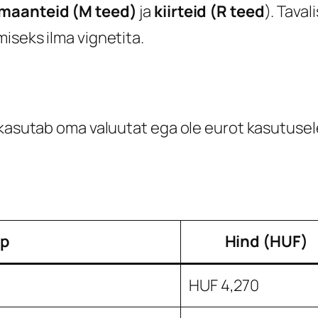
maanteid (M teed)
ja
kiirteid (R teed
). Tava
iseks ilma vignetita.
i kasutab oma valuutat ega ole eurot kasutus
üp
Hind (HUF)
HUF 4,270