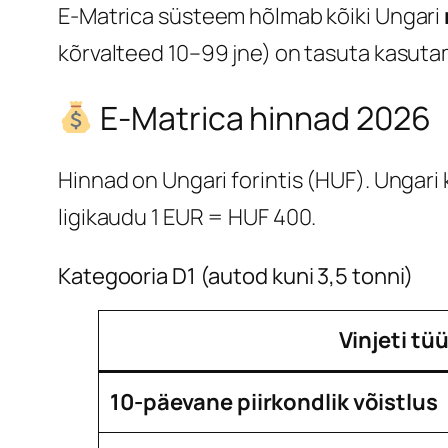
E-Matrica süsteem hõlmab kõiki Ungari
kõrvalteed 10–99 jne) on tasuta kasutam
E-Matrica hinnad 2026
Hinnad on Ungari forintis (HUF). Ungar
ligikaudu 1 EUR = HUF 400.
Kategooria D1 (autod kuni 3,5 tonni)
Vinjeti tü
10-päevane piirkondlik võistlus