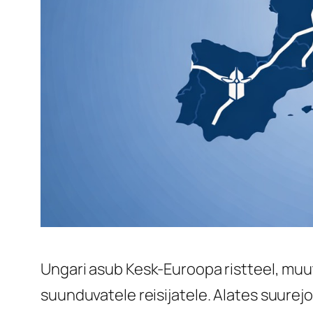
Ungari asub Kesk-Euroopa ristteel, muute
suunduvatele reisijatele. Alates suurej