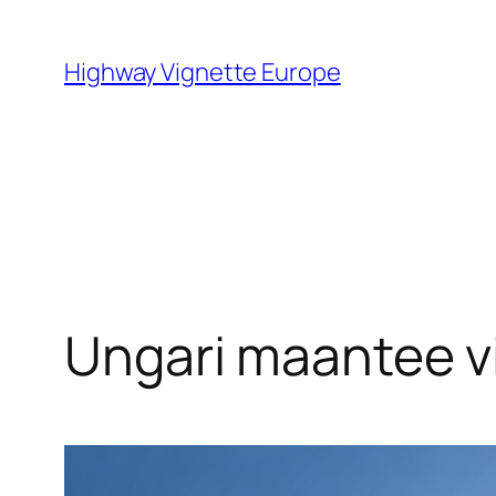
Skip
to
Highway Vignette Europe
content
Ungari maantee vi