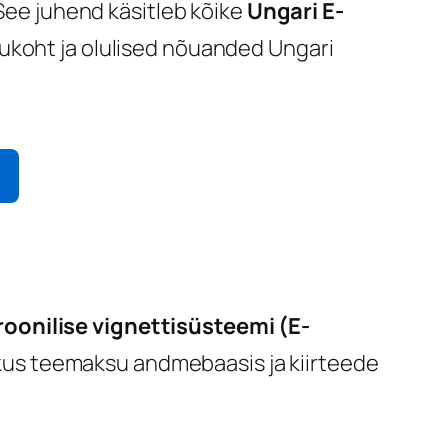
 See juhend käsitleb kõike
Ungari E-
tukoht ja olulised nõuanded Ungari
roonilise vignettisüsteemi (E-
klikus teemaksu andmebaasis ja kiirteede