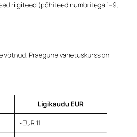
lised riigiteed (põhiteed numbritega 1–9,
ele võtnud. Praegune vahetuskurss on
Ligikaudu EUR
~EUR 11