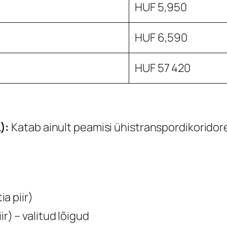
HUF 5,950
HUF 6,590
HUF 57 420
):
Katab ainult peamisi ühistranspordikoridor
a piir)
) – valitud lõigud