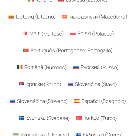
Lietuvių
(
Lituano
)
македонски
(
Macedone
)
Malti
(
Maltese
)
Polski
(
Polacco
)
Português
(
Portoghese, Portogallo
)
Română
(
Rumeno
)
Русский
(
Russo
)
српски
(
Serbo
)
Slovenčina
(
Slavo
)
Slovenščina
(
Sloveno
)
Español
(
Spagnolo
)
Svenska
(
Svedese
)
Türkçe
(
Turco
)
Українська
(
Ucraino
)
Ελληνικά
(
Greco
)