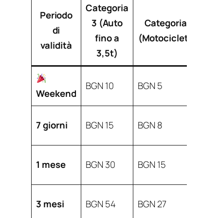
Categoria
Periodo
3 (Auto
Categoria 2
C
di
fino a
(Motociclette)
validità
3,5t)
~
BGN 10
BGN 5
Weekend
5
~
7 giorni
BGN 15
BGN 8
7
~
1 mese
BGN 30
BGN 15
1
~
3 mesi
BGN 54
BGN 27
2