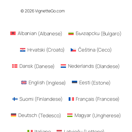
© 2026 VignetteGo.com
Albanian
(
Albanese
)
Български
(
Bulgaro
)
Hrvatski
(
Croato
)
Čeština
(
Ceco
)
Dansk
(
Danese
)
Nederlands
(
Olandese
)
English
(
Inglese
)
Eesti
(
Estone
)
Suomi
(
Finlandese
)
Français
(
Francese
)
Deutsch
(
Tedesco
)
Magyar
(
Ungherese
)
Italiano
Latviešu
(
Lettone
)