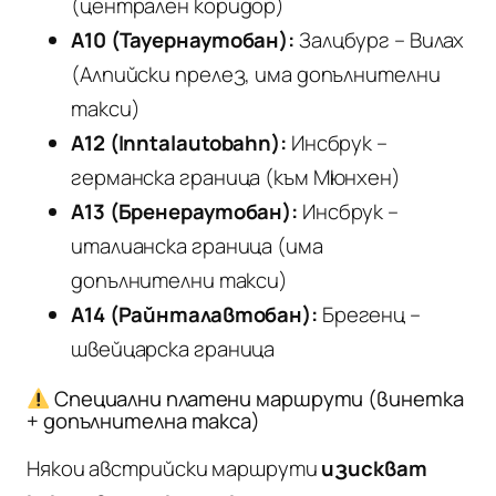
(централен коридор)
A10 (Тауернаутобан):
Залцбург – Вилах
(Алпийски прелез, има допълнителни
такси)
A12 (Inntalautobahn):
Инсбрук –
германска граница (към Мюнхен)
A13 (Бренераутобан):
Инсбрук –
италианска граница (има
допълнителни такси)
A14 (Райнталавтобан):
Брегенц –
швейцарска граница
Специални платени маршрути (винетка
+ допълнителна такса)
Някои австрийски маршрути
изискват