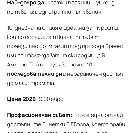
Най-добро за:
Кратки празници, уикенд
пътувания, еднократни пътувания
10-дневната опция е идеална за туристи,
които посещават Виена, пътуват
транзитно до Италия през прохода Бренер
или се наслаждават на ски седмица в
Алпите. Той осигурява точно
10
последователни дни
неограничен достъп
до магистралата.
Цена 2026:
9.90 евро
Професионален съвет:
Това е една от най-
достъпните винетки в Европа, което прави