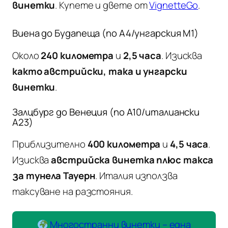
винетки
. Купете и двете от
VignetteGo
.
Виена до Будапеща (по A4/унгарския M1)
Около
240 километра
и
2,5 часа
. Изисква
както австрийски, така и унгарски
винетки
.
Залцбург до Венеция (по A10/италиански
A23)
Приблизително
400 километра
и
4,5 часа
.
Изисква
австрийска винетка плюс такса
за тунела Тауерн
. Италия използва
таксуване на разстояния.
Многостранни винетки – една