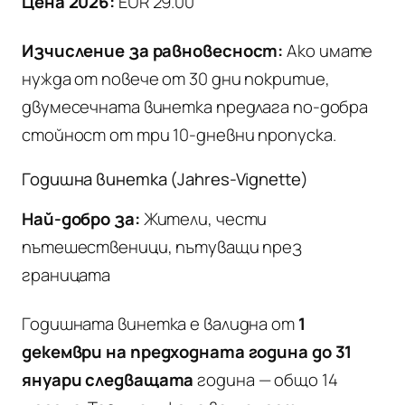
Цена 2026:
EUR 29.00
Изчисление за равновесност:
Ако имате
нужда от повече от 30 дни покритие,
двумесечната винетка предлага по-добра
стойност от три 10-дневни пропуска.
Годишна винетка (Jahres-Vignette)
Най-добро за:
Жители, чести
пътешественици, пътуващи през
границата
Годишната винетка е валидна от
1
декември на предходната година до 31
януари следващата
година — общо 14