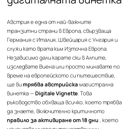
Австрия е една от най-важните
транзитни страни в Европа, свързваща
Германия с Италия, Швейцария с Унгария и
служи като врата към Източна Европа.
Независимо дали карате ски в Алпите,
изследвате Виена или просто минавате по
време на европейското си пътешествие,
ще ви
трябва австрийска
магистрална
винетка —
Digitale Vignette
. Това
ръководство обхваща всичко, което трябва
да знаете, включително критичното
правило за активиране от 18 дни
, което