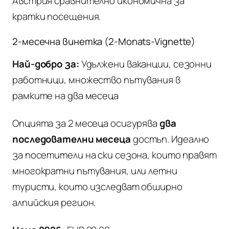
Австрия сравнително икономична за
кратки посещения.
2-месечна винетка (2-Monats-Vignette)
Най-добро за:
Удължени ваканции, сезонни
работници, множество пътувания в
рамките на два месеца
Опцията за 2 месеца осигурява
два
последователни месеца
достъп. Идеално
за посетители на ски сезона, които правят
многократни пътувания, или летни
туристи, които изследват обширно
алпийския регион.