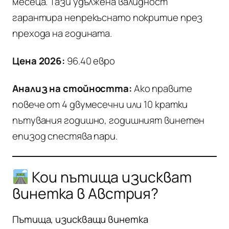
месеца. Тази удължена валидност
гарантира непрекъснато покритие през
прехода на годината.
Цена 2026:
96.40 евро
Анализ на стойността:
Ако правите
повече от 4 двумесечни или 10 кратки
пътувания годишно, годишният винетен
епизод спестява пари.
Кои пътища изискват
винетка в Австрия?
Пътища, изискващи винетка