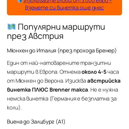
Избягвайте глоби от 3 000 евро –
вземете си винетка още днес
Популярни маршрути
през Австрия
Мюнхен до Италия (през прохода Бренер)
Един от най-натоварените транзитни
маршрути в Европа. Отнема
около 4-5
часа
от Мюнхен до Верона. Изисква
австрийска
винетка ПЛЮС Brenner такса
. Не е нужна
немска винетка (Германия е безплатна за
коли).
Виена до Залцбург (A1)