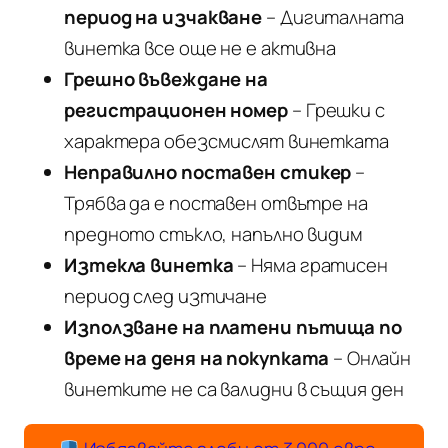
период на изчакване
– Дигиталната
винетка все още не е активна
Грешно въвеждане на
регистрационен номер
– Грешки с
характера обезсмислят винетката
Неправилно поставен стикер
–
Трябва да е поставен отвътре на
предното стъкло, напълно видим
Изтекла винетка
– Няма гратисен
период след изтичане
Използване на платени пътища по
време на деня на покупката
– Онлайн
винетките не са валидни в същия ден