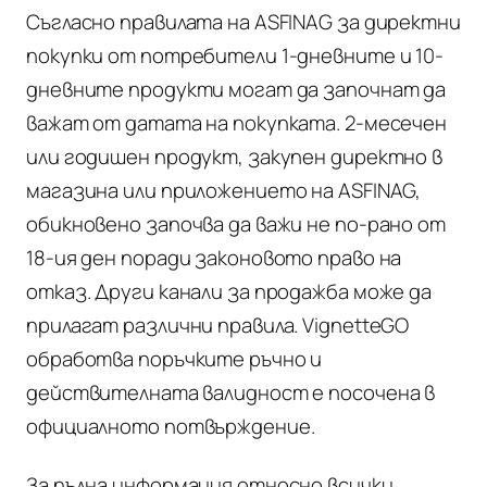
Съгласно правилата на ASFINAG за директни
покупки от потребители 1-дневните и 10-
дневните продукти могат да започнат да
важат от датата на покупката. 2-месечен
или годишен продукт, закупен директно в
магазина или приложението на ASFINAG,
обикновено започва да важи не по-рано от
18-ия ден поради законовото право на
отказ. Други канали за продажба може да
прилагат различни правила. VignetteGO
обработва поръчките ръчно и
действителната валидност е посочена в
официалното потвърждение.
За пълна информация относно всички