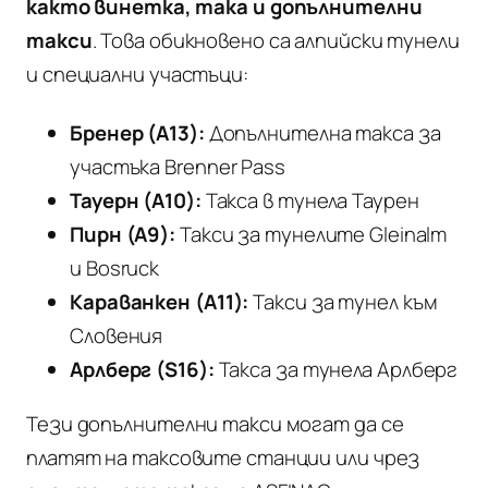
както винетка, така и допълнителни
такси
. Това обикновено са алпийски тунели
и специални участъци:
Бренер (A13):
Допълнителна такса за
участъка Brenner Pass
Тауерн (A10):
Такса в тунела Таурен
Пирн (A9):
Такси за тунелите Gleinalm
и Bosruck
Караванкен (A11):
Такси за тунел към
Словения
Арлберг (S16):
Такса за тунела Арлберг
Тези допълнителни такси могат да се
платят на таксовите станции или чрез