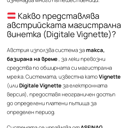
изненадва много пътешественици.
Какво представлява
австрийската магистрална
винетка (Digitale Vignette)?
Австрия използва система за
такса,
базирана на време
, за леки превозни
средства по обширната си магистрална
мрежа. Системата, известна като
Vignette
(или
Digitale Vignette
за електронната
версия), предоставя неограничен достъп
до определени платени пътища за
определен период.
Системата се управлява от
ASFINAG