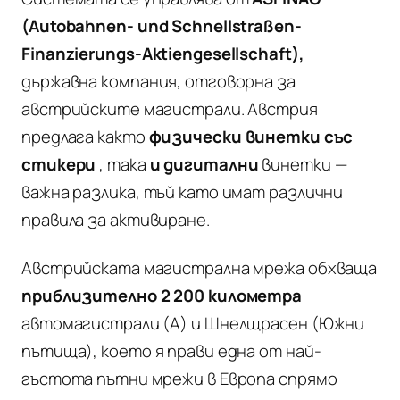
(Autobahnen- und Schnellstraßen-
Finanzierungs-Aktiengesellschaft),
държавна компания, отговорна за
австрийските магистрали. Австрия
предлага както
физически винетки със
стикери
, така
и дигитални
винетки —
важна разлика, тъй като имат различни
правила за активиране.
Австрийската магистрална мрежа обхваща
приблизително 2 200 километра
автомагистрали (А) и Шнелщрасен (Южни
пътища), което я прави една от най-
гъстота пътни мрежи в Европа спрямо