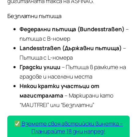
дигиталната такса на ASFINAG.
Безплатни пътища
Федерални пътища (Bundesstraßen)
–
пътища с B-номер
Landesstraßen (Държавни пътища)
–
Пътища с L-номера
Градски улици
– Пътища в рамките на
градове и населени места
Някои кратки участъци от
магистралата
– Маркирани като
“MAUTFREI” или “Безплатни”
Вземете своя австрийски винетка –
Планирайте 18 дни напред!