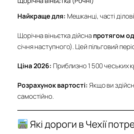
Щорічна віньєтка (Рочні)
Найкраще для:
Мешканці, часті ділов
Щорічна віньєтка дійсна
протягом од
січня наступного). Цей пільговий пері
Ціна 2026:
Приблизно 1 500 чеських к
Розрахунок вартості:
Якщо ви здійсн
самостійно.
Які дороги в Чехії пот