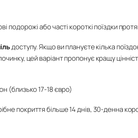
ові подорожі або часті короткі поїздки прот
піль
доступу. Якщо ви плануєте кілька поїздо
чинку, цей варіант пропонує кращу цінність
н (близько 17-18 євро)
ібне покриття більше 14 днів, 30-денна ко