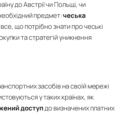
аїну до Австрії чи Польщі, чи
 необхідний предмет:
чеська
 все, що потрібно знати про чеські
покупки та стратегій уникнення
анспортних засобів на своїй мережі
истовуються у таких країнах, як
жений доступ
до визначених платних