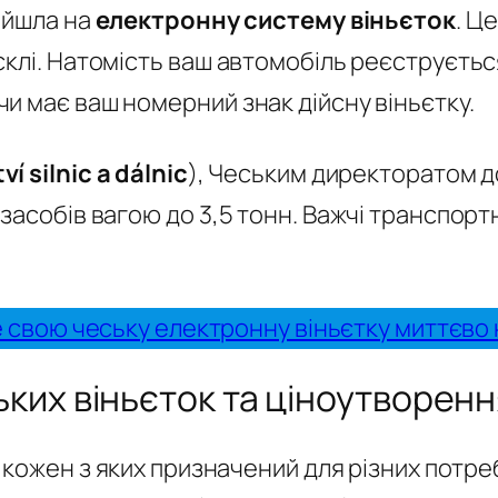
ейшла на
електронну систему віньєток
. Ц
клі. Натомість ваш автомобіль реєструється
и має ваш номерний знак дійсну віньєтку.
í silnic a dálnic
), Чеським директоратом до
засобів вагою до 3,5 тонн. Важчі транспор
свою чеську електронну віньєтку миттєво 
ьких віньєток та ціноутворен
, кожен з яких призначений для різних потр