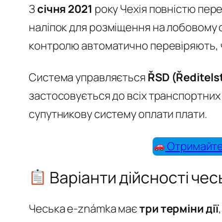
З
січня 2021
року Чехія повністю пер
наліпок для розміщення на лобовому с
контролю автоматично перевіряють, ч
Система управляється
ŘSD (Ředitelstv
застосовується до всіх транспортних 
супутникову систему оплати плати.
Отримайте 
Варіанти дійсності чес
Чеська e-známka має
три терміни дії