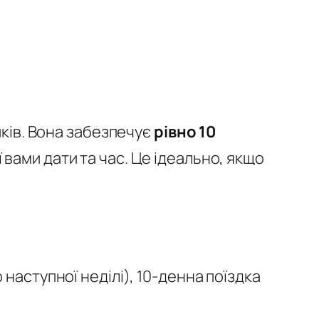
иків. Вона забезпечує
рівно 10
вами дати та час. Це ідеально, якщо
наступної неділі), 10-денна поїздка