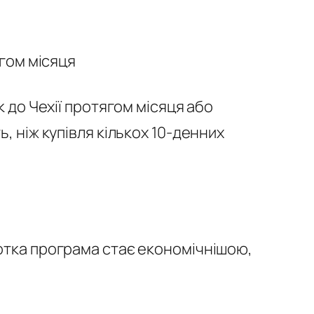
ягом місяця
к до Чехії протягом місяця або
, ніж купівля кількох 10-денних
ротка програма стає економічнішою,