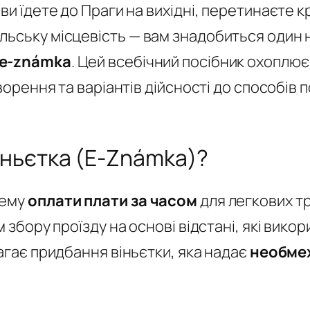
и їдете до Праги на вихідні, перетинаєте кр
льську місцевість — вам знадобиться один
e-známka
. Цей всебічний посібник охоплює
творення та варіантів дійсності до способів 
іньєтка (E-Známka)?
тему
оплати плати за часом
для легкових тр
 збору проїзду на основі відстані, які викор
магає придбання віньєтки, яка надає
необме