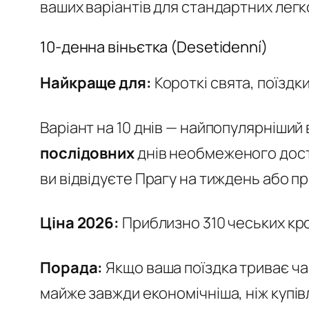
ваших варіантів для стандартних легко
10-денна віньєтка (Desetidenní)
Найкраще для:
Короткі свята, поїздки
Варіант на 10 днів — найпопулярніший 
послідовних
днів необмеженого досту
ви відвідуєте Прагу на тиждень або 
Ціна 2026:
Приблизно 310 чеських кро
Порада:
Якщо ваша поїздка триває час
майже завжди економічніша, ніж купі