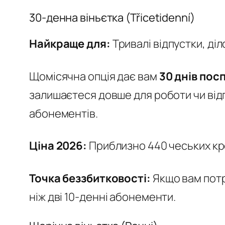
30-денна віньєтка (Třicetidenní)
Найкраще для:
Тривалі відпустки, діл
Щомісячна опція дає вам
30 днів пос
залишаєтеся довше для роботи чи відпо
абонементів.
Ціна 2026:
Приблизно 440 чеських кро
Точка беззбитковості:
Якщо вам потр
ніж дві 10-денні абонементи.