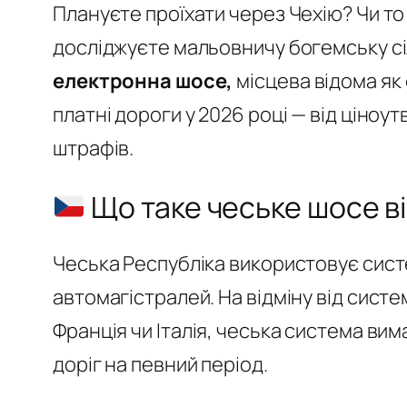
Плануєте проїхати через Чехію? Чи то в
досліджуєте мальовничу богемську сі
електронна шосе,
місцева відома як
платні дороги у 2026 році — від ціноу
штрафів.
Що таке чеське шосе в
Чеська Республіка використовує сис
автомагістралей. На відміну від систем
Франція чи Італія, чеська система ви
доріг на певний період.