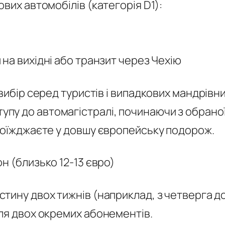
вих автомобілів (категорія D1):
 на вихідні або транзит через Чехію
вибір серед туристів і випадкових мандрівн
пу до автомагістралі, починаючи з обраної 
проїжджаєте у довшу європейську подорож.
н (близько 12-13 євро)
тину двох тижнів (наприклад, з четверга до 
вля двох окремих абонементів.