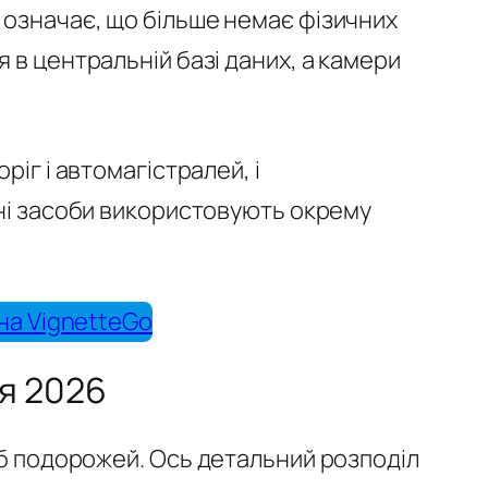
е означає, що більше немає фізичних
 в центральній базі даних, а камери
ріг і автомагістралей, і
тні засоби використовують окрему
на VignetteGo
ня 2026
еб подорожей. Ось детальний розподіл