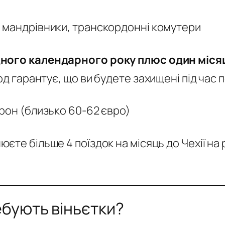
і мандрівники, транскордонні комутери
ного календарного року плюс один міся
од гарантує, що ви будете захищені під час 
рон (близько 60-62 євро)
юєте більше 4 поїздок на місяць до Чехії на
ребують віньєтки?