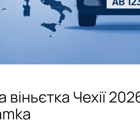
 віньєтка Чехії 202
námka