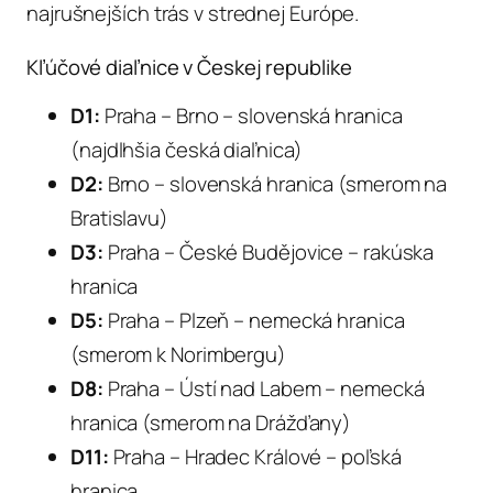
najrušnejších trás v strednej Európe.
Kľúčové diaľnice v Českej republike
D1:
Praha – Brno – slovenská hranica
(najdlhšia česká diaľnica)
D2:
Brno – slovenská hranica (smerom na
Bratislavu)
D3:
Praha – České Budějovice – rakúska
hranica
D5:
Praha – Plzeň – nemecká hranica
(smerom k Norimbergu)
D8:
Praha – Ústí nad Labem – nemecká
hranica (smerom na Drážďany)
D11:
Praha – Hradec Králové – poľská
hranica