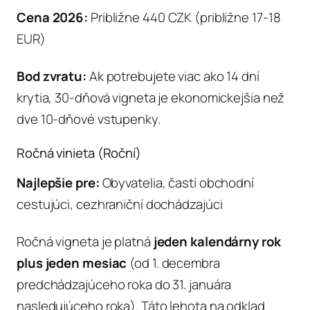
Cena 2026:
Približne 440 CZK (približne 17-18
EUR)
Bod zvratu:
Ak potrebujete viac ako 14 dní
krytia, 30-dňová vigneta je ekonomickejšia než
dve 10-dňové vstupenky.
Ročná vinieta (Roční)
Najlepšie pre:
Obyvatelia, častí obchodní
cestujúci, cezhraniční dochádzajúci
Ročná vigneta je platná
jeden kalendárny rok
plus jeden mesiac
(od 1. decembra
predchádzajúceho roka do 31. januára
nasledujúceho roka). Táto lehota na odklad