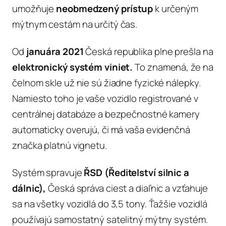
umožňuje
neobmedzený prístup
k určeným
mýtnym cestám na určitý čas.
Od
januára 2021
Česká republika plne prešla na
elektronický systém viniet.
To znamená, že na
čelnom skle už nie sú žiadne fyzické nálepky.
Namiesto toho je vaše vozidlo registrované v
centrálnej databáze a bezpečnostné kamery
automaticky overujú, či má vaša evidenčná
značka platnú vignetu.
Systém spravuje
ŘSD (Ředitelství silnic a
dálnic),
Česká správa ciest a diaľnic a vzťahuje
sa na všetky vozidlá do 3,5 tony. Ťažšie vozidlá
používajú samostatný satelitný mýtny systém.