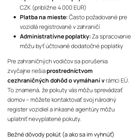
CZK (približne 4 000 EUR)
Platba na mieste:
Často požadované pre
vozidlá registrované v zahraničí
Administratívne poplatky:
Za spracovanie
môžu byť účtované dodatočné poplatky
Pre zahraničných vodičov sa porušenia
zvyčajne riešia
prostredníctvom
cezhraničných dohôd o vymáhaní v
rámci EÚ.
To znamená, že pokuty vás môžu sprevádzať
domov – môžete kontaktovať svoj národný
register vozidiel a inkasné agentúry môžu
uplatniť nevyplatené pokuty.
Bežné dôvody pokút (a ako sa im vyhnúť)