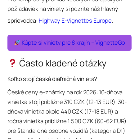
požiadaviek na viniety si pozrite náš hlavný
sprievodca:
Highway E-Vignettes Europe
.
Kúpte si viniety pre 8 krajín – VignetteGo
Často kladené otázky
Koľko stojí česká diaľničná vinieta?
České ceny e-známky na rok 2026: 10-dňová
vinietka stojí približne 310 CZK (12-13 EUR), 30-
dňová vinietka okolo 440 CZK (17-18 EUR) a
ročná vinietka približne 1 500 CZK (60-62 EUR)
pre štandardné osobné vozidlá (kategória D1).