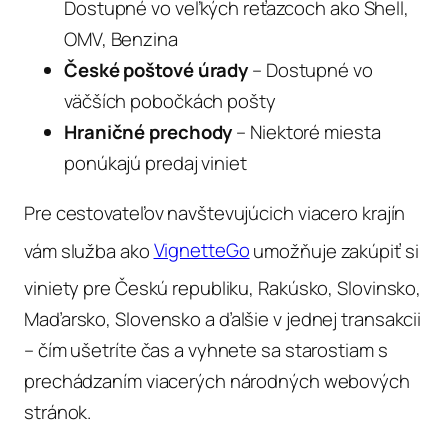
Dostupné vo veľkých reťazcoch ako Shell,
OMV, Benzina
České poštové úrady
– Dostupné vo
väčších pobočkách pošty
Hraničné prechody
– Niektoré miesta
ponúkajú predaj viniet
Pre cestovateľov navštevujúcich viacero krajín
vám služba ako
VignetteGo
umožňuje zakúpiť si
viniety pre Českú republiku, Rakúsko, Slovinsko,
Maďarsko, Slovensko a ďalšie v jednej transakcii
– čím ušetríte čas a vyhnete sa starostiam s
prechádzaním viacerých národných webových
stránok.