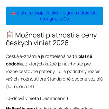
Získajte svoju českú e-vignetu okamžite
na VignetteGo
Možnosti platnosti a ceny
českých viniet 2026
Česká e-známka je rozdelená na
tri platné
obdobia
, z ktorých každé je navrhnuté pre
rôzne cestovné potreby. Tu je podrobný rozpis
vašich možností pre štandardné osobné vozidlá
(kategória D1):
10-dňová vinieta (Desetidenní)
Najlepšie pre:
Krátke dovolenky, víkendové