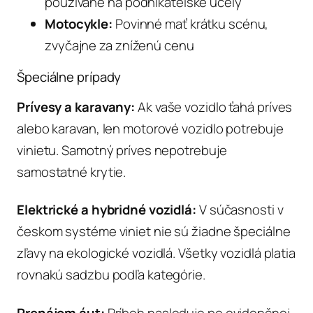
používané na podnikateľské účely
Motocykle:
Povinné mať krátku scénu,
zvyčajne za zníženú cenu
Špeciálne prípady
Prívesy a karavany:
Ak vaše vozidlo ťahá príves
alebo karavan, len motorové vozidlo potrebuje
vinietu. Samotný príves nepotrebuje
samostatné krytie.
Elektrické a hybridné vozidlá:
V súčasnosti v
českom systéme viniet nie sú žiadne špeciálne
zľavy na ekologické vozidlá. Všetky vozidlá platia
rovnakú sadzbu podľa kategórie.
Prenájom áut:
Príbeh nasleduje po evidenčnej