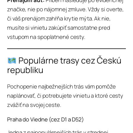
značke, nie po nájomnej zmluve. Vždy si overte,
či váš prenájom zahŕňa krytie mýta. Ak nie,
musíte si vinietu zakúpiť samostatne pred
vstupom na spoplatnené cesty.
Populárne trasy cez Českú
republiku
Pochopenie najbežnejších trás vám pomôže
naplánovať, či potrebujete vinietu a ktoré cesty
zvážiť na svojej ceste.
Praha do Viedne (cez D1 a D52)
Jedna z najpopulárnejších trás v strednej