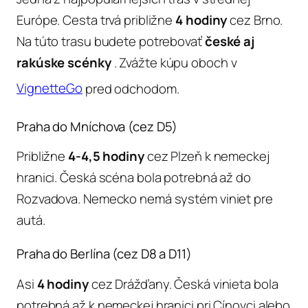
Európe. Cesta trvá približne
4 hodiny
cez Brno.
Na túto trasu budete potrebovať
české aj
rakúske scénky
. Zvážte kúpu oboch v
VignetteGo
pred odchodom.
Praha do Mníchova (cez D5)
Približne
4-4,5 hodiny
cez Plzeň k nemeckej
hranici. Česká scéna bola potrebná až do
Rozvadova. Nemecko nemá systém viniet pre
autá.
Praha do Berlína (cez D8 a D11)
Asi
4 hodiny
cez Drážďany. Česká vinieta bola
potrebná až k nemeckej hranici pri Cínovci alebo