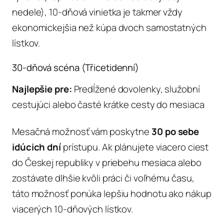
nedele), 10-dňová vinietka je takmer vždy
ekonomickejšia než kúpa dvoch samostatných
lístkov.
30-dňová scéna (Třicetidenní)
Najlepšie pre:
Predĺžené dovolenky, služobní
cestujúci alebo časté krátke cesty do mesiaca
Mesačná možnosť vám poskytne
30 po sebe
idúcich dní
prístupu. Ak plánujete viacero ciest
do Českej republiky v priebehu mesiaca alebo
zostávate dlhšie kvôli práci či voľnému času,
táto možnosť ponúka lepšiu hodnotu ako nákup
viacerých 10-dňových lístkov.