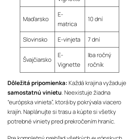
E-
Maďarsko
10 dní
~EUR 
matrica
Slovinsko
E-vinjeta
7 dní
~EUR 
E-
Iba ročný
Švajčiarsko
~43 E
Vignette
ročník
Dôležitá pripomienka:
Každá krajina vyžaduje
samostatnú vinietu
. Neexistuje žiadna
“európska vinieta”, ktorá by pokrývala viacero
krajín. Naplánujte si trasu a kúpte si všetky
potrebné viniety pred prekročením hraníc.
Pre kompletný prehľad všetkých európskych