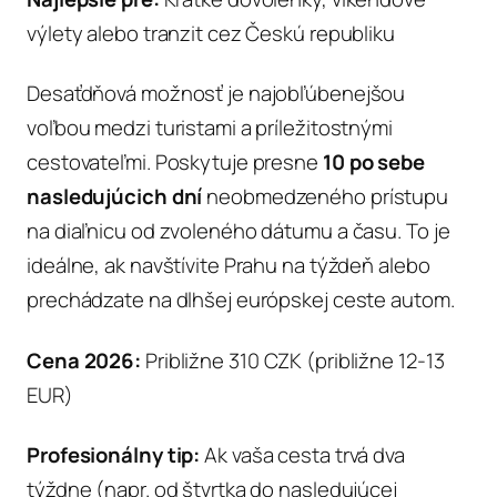
výlety alebo tranzit cez Českú republiku
Desaťdňová možnosť je najobľúbenejšou
voľbou medzi turistami a príležitostnými
cestovateľmi. Poskytuje presne
10 po sebe
nasledujúcich dní
neobmedzeného prístupu
na diaľnicu od zvoleného dátumu a času. To je
ideálne, ak navštívite Prahu na týždeň alebo
prechádzate na dlhšej európskej ceste autom.
Cena 2026:
Približne 310 CZK (približne 12-13
EUR)
Profesionálny tip:
Ak vaša cesta trvá dva
týždne (napr. od štvrtka do nasledujúcej