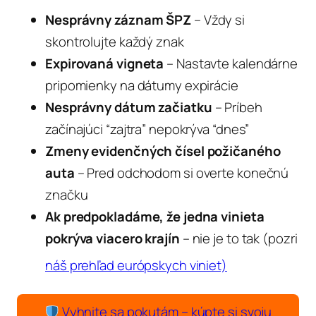
Nesprávny záznam ŠPZ
– Vždy si
skontrolujte každý znak
Expirovaná vigneta
– Nastavte kalendárne
pripomienky na dátumy expirácie
Nesprávny dátum začiatku
– Príbeh
začínajúci “zajtra” nepokrýva “dnes”
Zmeny evidenčných čísel požičaného
auta
– Pred odchodom si overte konečnú
značku
Ak predpokladáme, že jedna vinieta
pokrýva viacero krajín
– nie je to tak (pozri
náš prehľad európskych viniet)
Vyhnite sa pokutám – kúpte si svoju