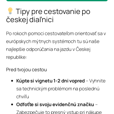
Tipy pre cestovanie po
českej diaľnici
Po rokoch pomoci cestovateľom orientovať sa v
európskych mýtnych systémoch tu sú naše
najlepšie odporúčania na jazdu v Českej
republike:
Pred tvojou cestou
Kúpte si vignetu 1-2 dni vopred
– Vyhnite
sa technickým problémom na poslednú
chvíľu
Odfoťte si svoju evidenčnú značku
–
Zabezpečuje to presný vstup pri nákupe