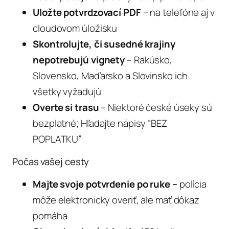
Uložte potvrdzovací PDF
– na telefóne aj v
cloudovom úložisku
Skontrolujte, či susedné krajiny
nepotrebujú vignety
– Rakúsko,
Slovensko, Maďarsko a Slovinsko ich
všetky vyžadujú
Overte si trasu
– Niektoré české úseky sú
bezplatné; Hľadajte nápisy “BEZ
POPLATKU”
Počas vašej cesty
Majte svoje potvrdenie po ruke –
polícia
môže elektronicky overiť, ale mať dôkaz
pomáha