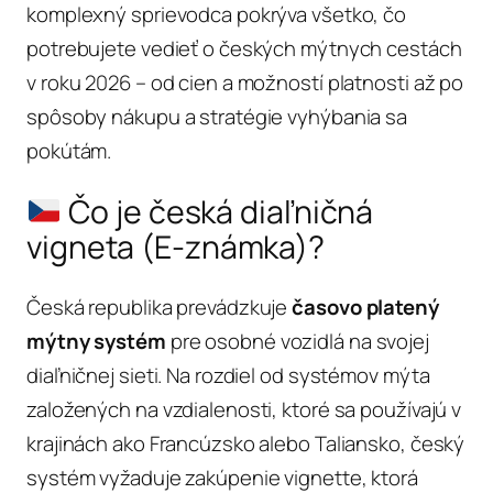
komplexný sprievodca pokrýva všetko, čo
potrebujete vedieť o českých mýtnych cestách
v roku 2026 – od cien a možností platnosti až po
spôsoby nákupu a stratégie vyhýbania sa
pokútám.
Čo je česká diaľničná
vigneta (E-známka)?
Česká republika prevádzkuje
časovo platený
mýtny systém
pre osobné vozidlá na svojej
diaľničnej sieti. Na rozdiel od systémov mýta
založených na vzdialenosti, ktoré sa používajú v
krajinách ako Francúzsko alebo Taliansko, český
systém vyžaduje zakúpenie vignette, ktorá