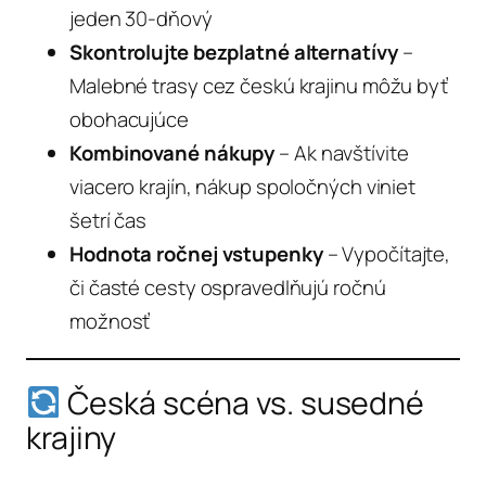
jeden 30-dňový
Skontrolujte bezplatné alternatívy
–
Malebné trasy cez českú krajinu môžu byť
obohacujúce
Kombinované nákupy
– Ak navštívite
viacero krajín, nákup spoločných viniet
šetrí čas
Hodnota ročnej vstupenky
– Vypočítajte,
či časté cesty ospravedlňujú ročnú
možnosť
Česká scéna vs. susedné
krajiny