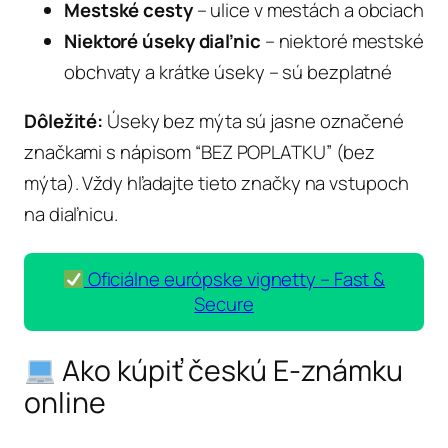
Mestské cesty
– ulice v mestách a obciach
Niektoré úseky diaľnic
– niektoré mestské
obchvaty a krátke úseky – sú bezplatné
Dôležité:
Úseky bez mýta sú jasne označené
značkami s nápisom “BEZ POPLATKU” (bez
mýta). Vždy hľadajte tieto značky na vstupoch
na diaľnicu.
Oficiálne európske vignetty – Fast &
Secure
Ako kúpiť českú E-známku
online