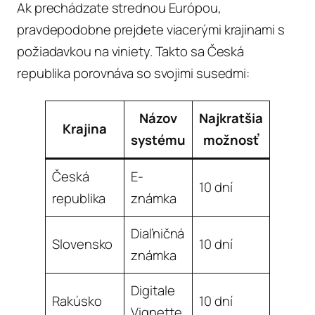
Ak prechádzate strednou Európou,
pravdepodobne prejdete viacerými krajinami s
požiadavkou na viniety. Takto sa Česká
republika porovnáva so svojimi susedmi:
Názov
Najkratšia
~Cen
Krajina
systému
možnosť
(krátk
Česká
E-
10 dní
~EUR 
republika
známka
Diaľničná
Slovensko
10 dní
~EUR 
známka
Digitale
Rakúsko
10 dní
~EUR 
Vignette