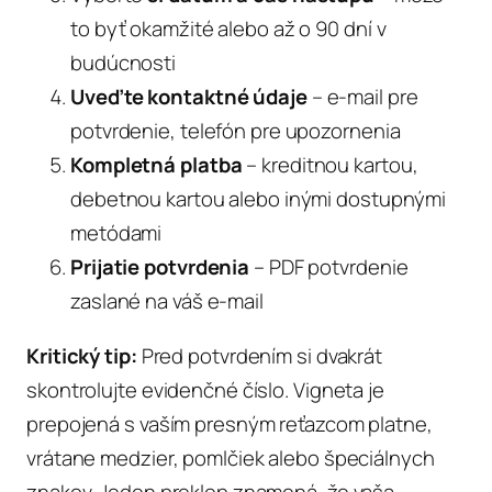
to byť okamžité alebo až o 90 dní v
budúcnosti
Uveďte kontaktné údaje
– e-mail pre
potvrdenie, telefón pre upozornenia
Kompletná platba
– kreditnou kartou,
debetnou kartou alebo inými dostupnými
metódami
Prijatie potvrdenia
– PDF potvrdenie
zaslané na váš e-mail
Kritický tip:
Pred potvrdením si dvakrát
skontrolujte evidenčné číslo. Vigneta je
prepojená s vaším presným reťazcom platne,
vrátane medzier, pomlčiek alebo špeciálnych
znakov. Jeden preklep znamená, že vaša