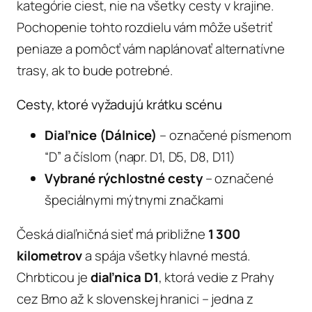
kategórie ciest, nie na všetky cesty v krajine.
Pochopenie tohto rozdielu vám môže ušetriť
peniaze a pomôcť vám naplánovať alternatívne
trasy, ak to bude potrebné.
Cesty, ktoré vyžadujú krátku scénu
Diaľnice (Dálnice)
– označené písmenom
“D” a číslom (napr. D1, D5, D8, D11)
Vybrané rýchlostné cesty
– označené
špeciálnymi mýtnymi značkami
Česká diaľničná sieť má približne
1 300
kilometrov
a spája všetky hlavné mestá.
Chrbticou je
diaľnica D1
, ktorá vedie z Prahy
cez Brno až k slovenskej hranici – jedna z