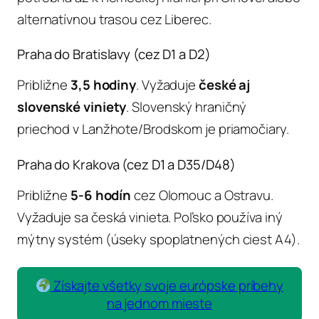
alternatívnou trasou cez Liberec.
Praha do Bratislavy (cez D1 a D2)
Približne
3,5 hodiny
. Vyžaduje
české aj
slovenské viniety
. Slovenský hraničný
priechod v Lanžhote/Brodskom je priamočiary.
Praha do Krakova (cez D1 a D35/D48)
Približne
5-6 hodín
cez Olomouc a Ostravu.
Vyžaduje sa česká vinieta. Poľsko používa iný
mýtny systém (úseky spoplatnených ciest A4).
Získajte všetky svoje európske príbehy
na jednom mieste