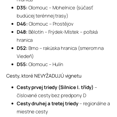
D35:
Olomouc – Mohelnice (súčasť
budúcej terénnej trasy)
D46:
Olomouc – Prostějov
D48:
Bělotín – Frýdek-Místek – poľská
hranica
D52:
Brno – rakúska hranica (smerom na
Viedeň)
D55:
Olomouc – Hulín
Cesty, ktoré NEVYŽADUJÚ vignetu
Cesty prvej triedy (Silnice I. třídy)
–
číslované cesty bez predpony D
Cesty druhej a tretej triedy
– regionálne a
miestne cesty