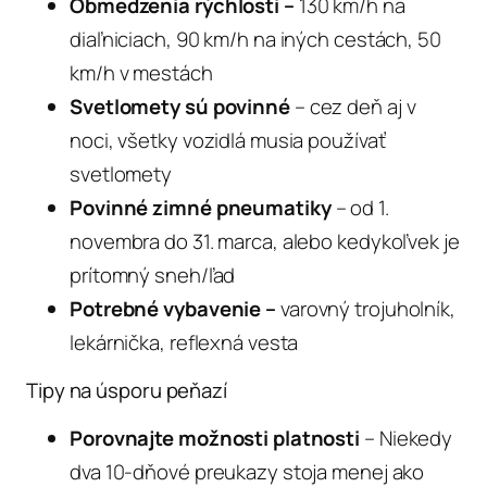
Obmedzenia rýchlosti –
130 km/h na
diaľniciach, 90 km/h na iných cestách, 50
km/h v mestách
Svetlomety sú povinné
– cez deň aj v
noci, všetky vozidlá musia používať
svetlomety
Povinné zimné pneumatiky
– od 1.
novembra do 31. marca, alebo kedykoľvek je
prítomný sneh/ľad
Potrebné vybavenie –
varovný trojuholník,
lekárnička, reflexná vesta
Tipy na úsporu peňazí
Porovnajte možnosti platnosti
– Niekedy
dva 10-dňové preukazy stoja menej ako