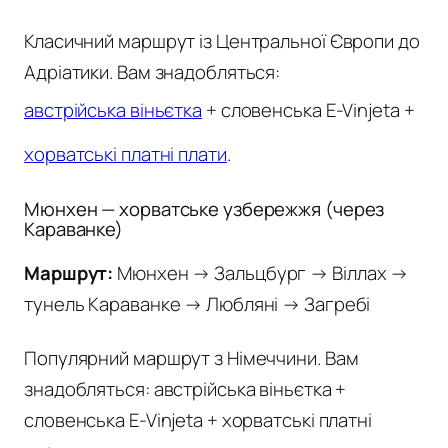
Класичний маршрут із Центральної Європи до
Адріатики. Вам знадобляться:
австрійська віньєтка
+ словенська E-Vinjeta +
хорватські платні плати
.
Мюнхен — хорватське узбережжя (через
Караванке)
Маршрут:
Мюнхен → Зальцбург → Віллах →
тунель Караванке → Любляні → Загребі
Популярний маршрут з Німеччини. Вам
знадобляться: австрійська віньєтка +
словенська E-Vinjeta + хорватські платні