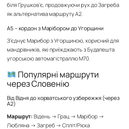
біля Грушков’є, продовжуючи рух до Загреба
як альтернатива маршруту A2.
A5 – кордон з Марібором до Угорщини
З’єднує Марибор з Угорщиною, корисний для
мандрівників, які приїжджають з Будапешта
угорською автомагістраллю M70.
Популярні маршрути
через Словенію
Від Відня до хорватського узбережжя (через
A2)
Маршрут:
Відень → Грац → Марібор →
Любляна → Загреб → Спліт/Рієка