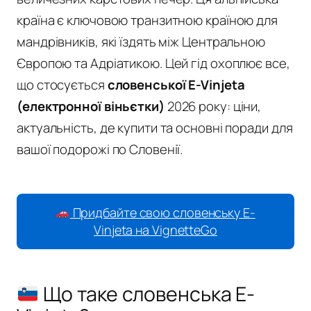
країна є ключовою транзитною країною для
мандрівників, які їздять між Центральною
Європою та Адріатикою. Цей гід охоплює все,
що стосується
словенської E-Vinjeta
(електронної віньєтки)
2026 року: ціни,
актуальність, де купити та основні поради для
вашої подорожі по Словенії.
Придбайте свою словенську E-
Vinjeta на VignetteGo
Що таке словенська E-