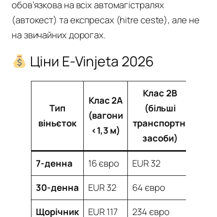
обов’язкова на всіх автомагістралях
(автокест) та експресах (hitre ceste), але не
на звичайних дорогах.
Ціни E-Vinjeta 2026
Клас 2B
Клас 2A
Тип
(більші
(вагони
віньєток
транспортні
<1,3 м)
засоби)
7-денна
16 євро
EUR 32
30-денна
EUR 32
64 євро
Щорічник
EUR 117
234 євро