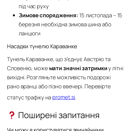
під час руху
Зимове спорядження:
15 листопада – 15
березня необхідна зимова шина або
ланцюги
Насадки тунелю Караванке
Тунель Караванке, що з’єднує Австрію та
Словенію, може
мати значні затримки
у літні
вихідні. Розгляньте можливість подорожі
рано вранці або пізно ввечері. Перевірте
статус трафіку на
promet.si
.
Поширені запитання
Чи можу я користуватися звичайними