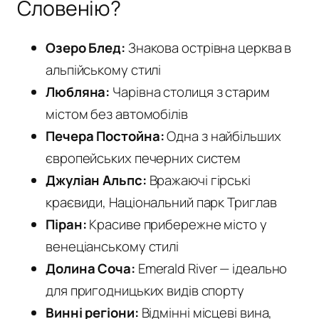
Словенію?
Озеро Блед:
Знакова острівна церква в
альпійському стилі
Любляна:
Чарівна столиця з старим
містом без автомобілів
Печера Постойна:
Одна з найбільших
європейських печерних систем
Джуліан Альпс:
Вражаючі гірські
краєвиди, Національний парк Триглав
Піран:
Красиве прибережне місто у
венеціанському стилі
Долина Соча:
Emerald River — ідеально
для пригодницьких видів спорту
Винні регіони:
Відмінні місцеві вина,