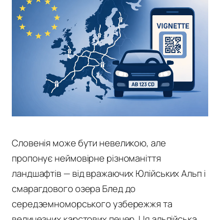
Словенія може бути невеликою, але
пропонує неймовірне різноманіття
ландшафтів — від вражаючих Юлійських Альп і
смарагдового озера Блед до
середземноморського узбережжя та
величезних карстових печер. Ця альпійська