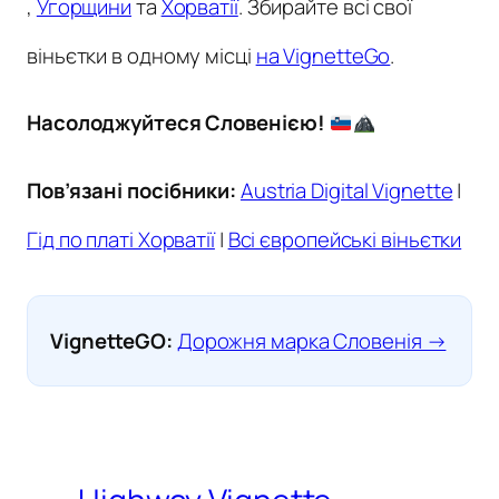
,
Угорщини
та
Хорватії
. Збирайте всі свої
віньєтки в одному місці
на VignetteGo
.
Насолоджуйтеся Словенією!
Пов’язані посібники:
Austria Digital Vignette
|
Гід по платі Хорватії
|
Всі європейські віньєтки
VignetteGO:
Дорожня марка Словенія →