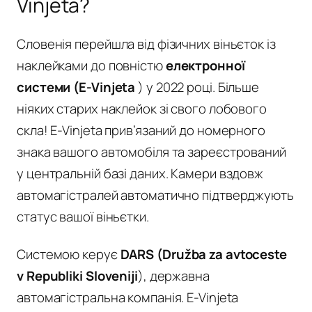
Vinjeta?
Словенія перейшла від фізичних віньєток із
наклейками до повністю
електронної
системи (E-Vinjeta
) у 2022 році. Більше
ніяких старих наклейок зі свого лобового
скла! E-Vinjeta прив’язаний до номерного
знака вашого автомобіля та зареєстрований
у центральній базі даних. Камери вздовж
автомагістралей автоматично підтверджують
статус вашої віньєтки.
Системою керує
DARS (Družba za avtoceste
v Republiki Sloveniji
), державна
автомагістральна компанія. E-Vinjeta