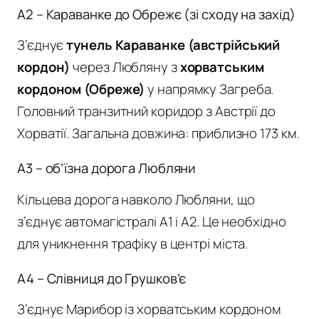
A2 – Караванке до Обрежє (зі сходу на захід)
З’єднує
тунель Караванке (австрійський
кордон)
через Любляну з
хорватським
кордоном (Обреже)
у напрямку Загреба.
Головний транзитний коридор з Австрії до
Хорватії. Загальна довжина: приблизно 173 км.
A3 – об’їзна дорога Любляни
Кільцева дорога навколо Любляни, що
з’єднує автомагістралі A1 і A2. Це необхідно
для уникнення трафіку в центрі міста.
A4 – Слівниця до Грушков’є
З’єднує Марибор із хорватським кордоном