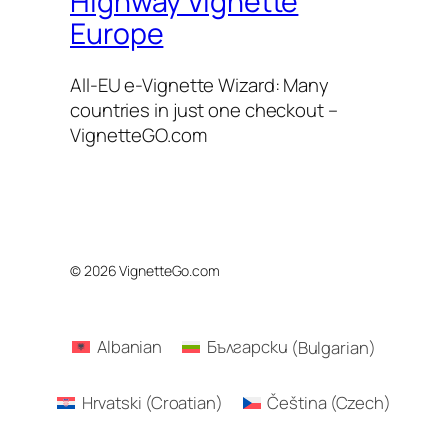
Highway Vignette
Europe
All-EU e-Vignette Wizard: Many
countries in just one checkout –
VignetteGO.com
© 2026 VignetteGo.com
Albanian
Български
(
Bulgarian
)
Hrvatski
(
Croatian
)
Čeština
(
Czech
)