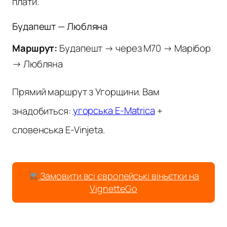
плати.
Будапешт — Любляна
Маршрут:
Будапешт → через M70 → Марібор
→ Любляна
Прямий маршрут з Угорщини. Вам
знадобиться:
угорська E-Matrica
+
словенська E-Vinjeta.
Замовити всі європейські віньєтки на
VignetteGo