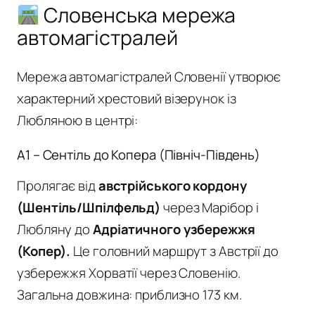
Словенська мережа
автомагістралей
Мережа автомагістралей Словенії утворює
характерний хрестовий візерунок із
Любляною в центрі:
A1 – Сентіль до Копера (Північ-Південь)
Пролягає від
австрійського кордону
(Шентіль/Шпілфельд)
через Марібор і
Любляну до
Адріатичного узбережжя
(Копер).
Це головний маршрут з Австрії до
узбережжя Хорватії через Словенію.
Загальна довжина: приблизно 173 км.