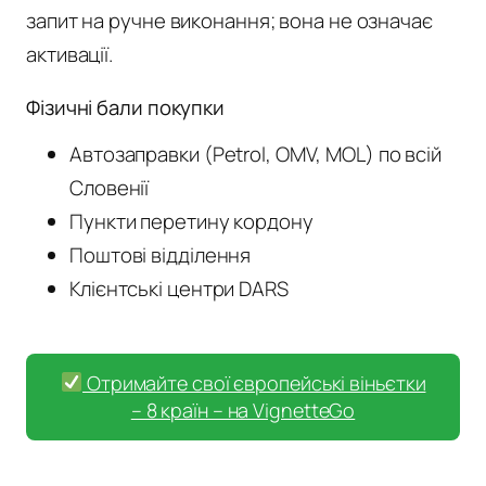
запит на ручне виконання; вона не означає
активації.
Фізичні бали покупки
Автозаправки (Petrol, OMV, MOL) по всій
Словенії
Пункти перетину кордону
Поштові відділення
Клієнтські центри DARS
Отримайте свої європейські віньєтки
– 8 країн – на VignetteGo