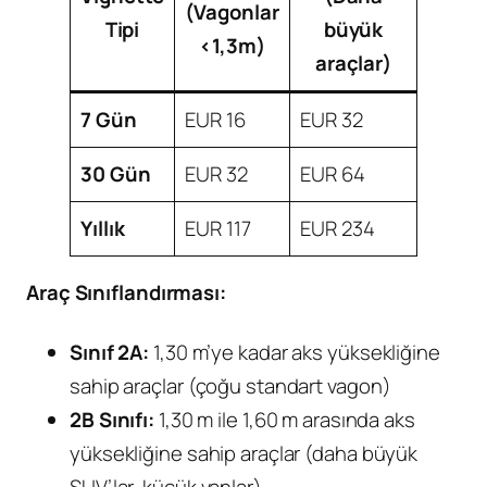
(Vagonlar
Tipi
büyük
<1,3m)
araçlar)
7 Gün
EUR 16
EUR 32
30 Gün
EUR 32
EUR 64
Yıllık
EUR 117
EUR 234
Araç Sınıflandırması:
Sınıf 2A:
1,30 m’ye kadar aks yüksekliğine
sahip araçlar (çoğu standart vagon)
2B Sınıfı:
1,30 m ile 1,60 m arasında aks
yüksekliğine sahip araçlar (daha büyük
SUV’lar, küçük vanlar)