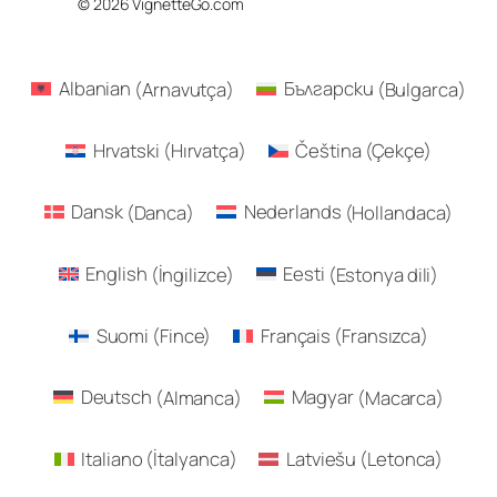
© 2026 VignetteGo.com
Albanian
(
Arnavutça
)
Български
(
Bulgarca
)
Hrvatski
(
Hırvatça
)
Čeština
(
Çekçe
)
Dansk
(
Danca
)
Nederlands
(
Hollandaca
)
English
(
İngilizce
)
Eesti
(
Estonya dili
)
Suomi
(
Fince
)
Français
(
Fransızca
)
Deutsch
(
Almanca
)
Magyar
(
Macarca
)
Italiano
(
İtalyanca
)
Latviešu
(
Letonca
)