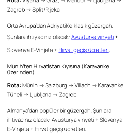
Rota:
Viyana → Graz, → Maribor → Ljubljana →
Zagreb → Split/Rijeka
Orta Avrupa’dan Adriyatik’e klasik güzergah.
Şunlara ihtiyacınız olacak:
Avusturya vinyeti
+
Slovenya E-Vinjeta +
Hırvat geçiş ücretleri
.
Münih’ten Hırvatistan Kıyısına (Karavanke
üzerinden)
Rota:
Münih → Salzburg → Villach → Karavanke
Tüneli → Ljubljana → Zagreb
Almanya’dan popüler bir güzergah. Şunlara
ihtiyacınız olacak: Avusturya vinyeti + Slovenya
E-Vinjeta + Hırvat geçiş ücretleri.