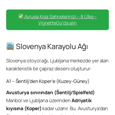
Avrupa Kısa Sahnelerinizi – 8 Ülke –
VignetteGo’da alın
Slovenya Karayolu Ağı
Slovenya otoyol ağı, Ljubljana merkezde yer alan
karakteristik bir çapraz deseni oluşturur:
A1 – Šentilj’den Koper’e (Kuzey-Güney)
Avusturya sınırından (Šentilj/Spielfeld)
Maribor ve Ljubljana üzerinden
Adriyatik
kıyısına (Koper)
kadar uzanır. Bu, Avusturya’dan