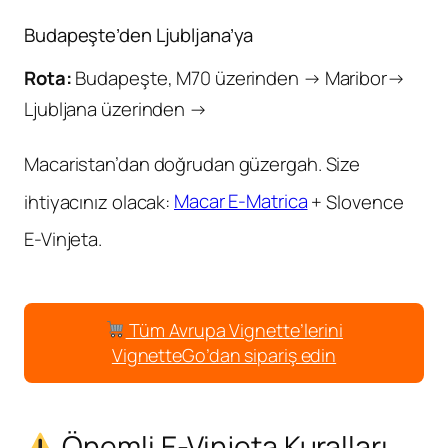
Budapeşte’den Ljubljana’ya
Rota:
Budapeşte, M70 üzerinden → Maribor→
Ljubljana üzerinden →
Macaristan’dan doğrudan güzergah. Size
ihtiyacınız olacak:
Macar E-Matrica
+ Slovence
E-Vinjeta.
Tüm Avrupa Vignette’lerini
VignetteGo’dan sipariş edin
Önemli E-Vinjeta Kuralları