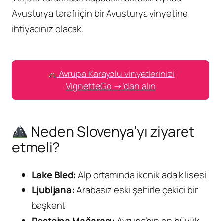
Avusturya tarafı için bir Avusturya vinyetine
ihtiyacınız olacak.
Avrupa Karayolu vinyetlerinizi
VignetteGo →’dan alın
Neden Slovenya’yı ziyaret
etmeli?
Lake Bled:
Alp ortamında ikonik ada kilisesi
Ljubljana:
Arabasız eski şehirle çekici bir
başkent
Postojna Mağarası:
Avrupa’nın en büyük