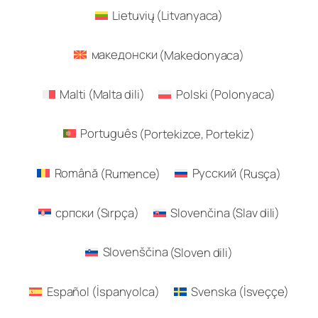
Lietuvių
(
Litvanyaca
)
македонски
(
Makedonyaca
)
Malti
(
Malta dili
)
Polski
(
Polonyaca
)
Português
(
Portekizce, Portekiz
)
Română
(
Rumence
)
Русский
(
Rusça
)
српски
(
Sırpça
)
Slovenčina
(
Slav dili
)
Slovenščina
(
Sloven dili
)
Español
(
İspanyolca
)
Svenska
(
İsveççe
)