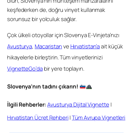
olun, Slovenya’nın muhteşem manzaralarını
keşfederken de, doğru vinyet kullanmak
sorunsuz bir yolculuk sağlar.
Çok ülkeli otoyollar için Slovenya E-Vinjeta’nızı
Avusturya
,
Macaristan
ve
Hırvatistan’a
ait küçük
hikayelerle birleştirin. Tüm vinyetlerinizi
VignetteGo’da
bir yere toplayın.
Slovenya’nın tadını çıkarın!
İlgili Rehberler:
Avusturya Dijital Vignette
|
Hırvatistan Ücret Rehberi
|
Tüm Avrupa Vignetleri