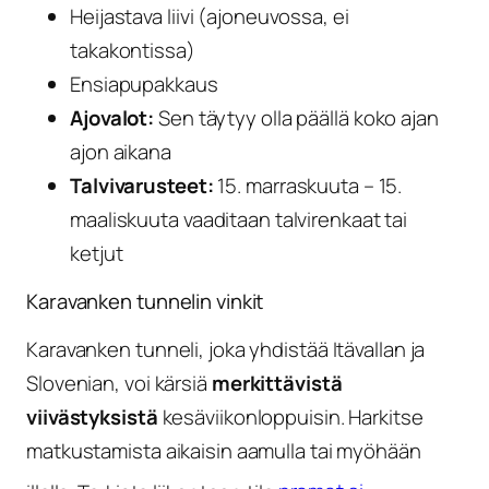
Heijastava liivi (ajoneuvossa, ei
takakontissa)
Ensiapupakkaus
Ajovalot:
Sen täytyy olla päällä koko ajan
ajon aikana
Talvivarusteet:
15. marraskuuta – 15.
maaliskuuta vaaditaan talvirenkaat tai
ketjut
Karavanken tunnelin vinkit
Karavanken tunneli, joka yhdistää Itävallan ja
Slovenian, voi kärsiä
merkittävistä
viivästyksistä
kesäviikonloppuisin. Harkitse
matkustamista aikaisin aamulla tai myöhään