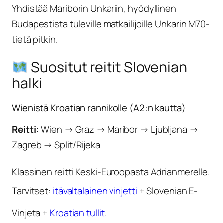
Yhdistää Mariborin Unkariin, hyödyllinen
Budapestista tuleville matkailijoille Unkarin M70-
tietä pitkin.
Suositut reitit Slovenian
halki
Wienistä Kroatian rannikolle (A2:n kautta)
Reitti:
Wien → Graz → Maribor → Ljubljana →
Zagreb → Split/Rijeka
Klassinen reitti Keski-Euroopasta Adrianmerelle.
Tarvitset:
itävaltalainen vinjetti
+ Slovenian E-
Vinjeta +
Kroatian tullit
.