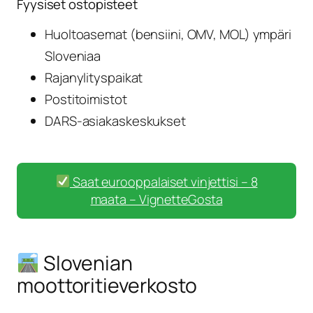
Fyysiset ostopisteet
Huoltoasemat (bensiini, OMV, MOL) ympäri
Sloveniaa
Rajanylityspaikat
Postitoimistot
DARS-asiakaskeskukset
Saat eurooppalaiset vinjettisi – 8
maata – VignetteGosta
Slovenian
moottoritieverkosto