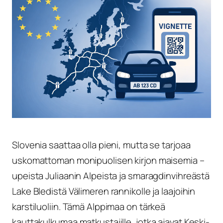
Slovenia saattaa olla pieni, mutta se tarjoaa
uskomattoman monipuolisen kirjon maisemia –
upeista Juliaanin Alpeista ja smaragdinvihreästä
Lake Bledistä Välimeren rannikolle ja laajoihin
karstiluoliin. Tämä Alppimaa on tärkeä
kauttakulkumaa matkustajille, jotka ajavat Keski-