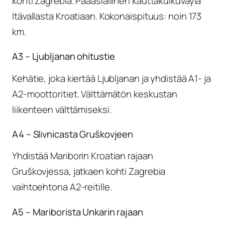
kohti Zagrebia. Pääasiallinen kauttakulkuväylä
Itävallasta Kroatiaan. Kokonaispituus: noin 173
km.
A3 – Ljubljanan ohitustie
Kehätie, joka kiertää Ljubljanan ja yhdistää A1- ja
A2-moottoritiet. Välttämätön keskustan
liikenteen välttämiseksi.
A4 – Slivnicasta Gruškovjeen
Yhdistää Mariborin Kroatian rajaan
Gruškovjessa, jatkaen kohti Zagrebia
vaihtoehtona A2-reitille.
A5 – Mariborista Unkarin rajaan