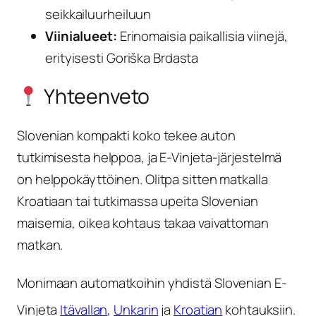
seikkailuurheiluun
Viinialueet:
Erinomaisia paikallisia viinejä,
erityisesti Goriška Brdasta
Yhteenveto
Slovenian kompakti koko tekee auton
tutkimisesta helppoa, ja E-Vinjeta-järjestelmä
on helppokäyttöinen. Olitpa sitten matkalla
Kroatiaan tai tutkimassa upeita Slovenian
maisemia, oikea kohtaus takaa vaivattoman
matkan.
Monimaan automatkoihin yhdistä Slovenian E-
Vinjeta
Itävallan
,
Unkarin
ja
Kroatian
kohtauksiin.