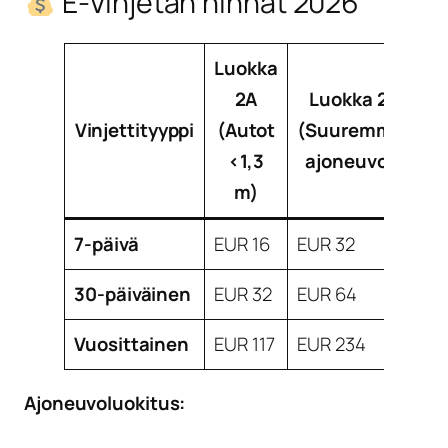
E-Vinjetan hinnat 2026
Luokka
2A
Luokka 2B
Vinjettityyppi
(Autot
(Suuremmat
<1,3
ajoneuvot)
m)
7-päivä
EUR 16
EUR 32
30-päiväinen
EUR 32
EUR 64
Vuosittainen
EUR 117
EUR 234
Ajoneuvoluokitus: