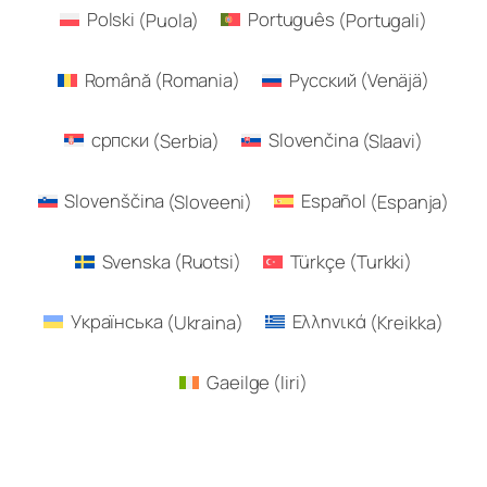
Polski
(
Puola
)
Português
(
Portugali
)
Română
(
Romania
)
Русский
(
Venäjä
)
српски
(
Serbia
)
Slovenčina
(
Slaavi
)
Slovenščina
(
Sloveeni
)
Español
(
Espanja
)
Svenska
(
Ruotsi
)
Türkçe
(
Turkki
)
Українська
(
Ukraina
)
Ελληνικά
(
Kreikka
)
Gaeilge
(
Iiri
)