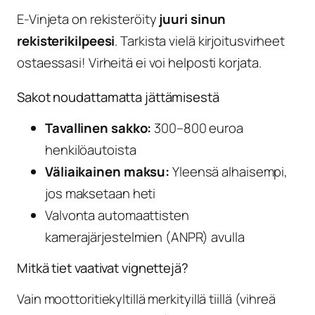
E-Vinjeta on rekisteröity
juuri sinun
rekisterikilpeesi
. Tarkista vielä kirjoitusvirheet
ostaessasi! Virheitä ei voi helposti korjata.
Sakot noudattamatta jättämisestä
Tavallinen sakko:
300–800 euroa
henkilöautoista
Väliaikainen maksu:
Yleensä alhaisempi,
jos maksetaan heti
Valvonta automaattisten
kamerajärjestelmien (ANPR) avulla
Mitkä tiet vaativat vignettejä?
Vain moottoritiekyltillä merkityillä tiillä (vihreä