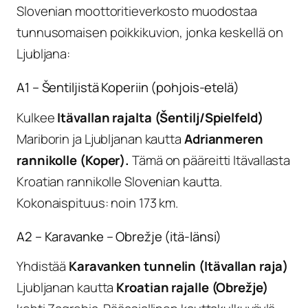
Slovenian moottoritieverkosto muodostaa
tunnusomaisen poikkikuvion, jonka keskellä on
Ljubljana:
A1 – Šentiljistä Koperiin (pohjois-etelä)
Kulkee
Itävallan rajalta (Šentilj/Spielfeld)
Mariborin ja Ljubljanan kautta
Adrianmeren
rannikolle (Koper).
Tämä on pääreitti Itävallasta
Kroatian rannikolle Slovenian kautta.
Kokonaispituus: noin 173 km.
A2 – Karavanke – Obrežje (itä-länsi)
Yhdistää
Karavanken tunnelin (Itävallan raja)
Ljubljanan kautta
Kroatian rajalle (Obrežje)