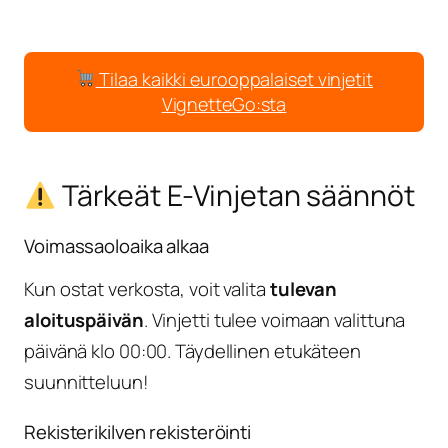
Tilaa kaikki eurooppalaiset vinjetit
VignetteGo:sta
Tärkeät E-Vinjetan säännöt
Voimassaoloaika alkaa
Kun ostat verkosta, voit valita
tulevan
aloituspäivän
. Vinjetti tulee voimaan valittuna
päivänä klo 00:00. Täydellinen etukäteen
suunnitteluun!
Rekisterikilven rekisteröinti