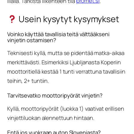
illalla. Tarkista liikenteen tila
promet.si
.
Usein kysytyt kysymykset
Voinko käyttää tavallisia teitä välttääkseni
vinjetin ostamisen?
Teknisesti kyllä, mutta se pidentää matka-aikaa
merkittävästi. Esimerkiksi Ljubljanasta Koperiin
moottoritiellä kestää 1 tunti verrattuna tavallisiin
teihin, 2+ tuntiin.
Tarvitsevatko moottoripyörät vinjetin?
Kyllä, moottoripyörät (luokka 1) vaativat erillisen
vinjettiluokan alennettuun hintaan.
Entä jos vuokraan auton Sloveniasta?