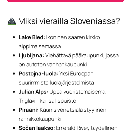
Miksi vierailla Sloveniassa?
Lake Bled:
Ikoninen saaren kirkko
alppimaisemassa
Ljubljana:
Viehättävä pääkaupunki, jossa
on autoton vanhankaupunki
Postojna-luola:
Yksi Euroopan
suurimmista luolajärjestelmistä
Julian Alps:
Upea vuoristomaisema,
Triglavin kansallispuisto
Piraani:
Kaunis venetsialaistyylinen
rannikkokaupunki
Sočan laakso:
Emerald River, täydellinen