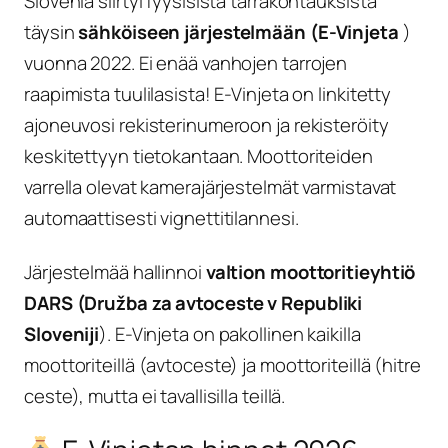
Slovenia siirtyi fyysisistä tarrakohtauksista
täysin
sähköiseen järjestelmään (E-Vinjeta
)
vuonna 2022. Ei enää vanhojen tarrojen
raapimista tuulilasista! E-Vinjeta on linkitetty
ajoneuvosi rekisterinumeroon ja rekisteröity
keskitettyyn tietokantaan. Moottoriteiden
varrella olevat kamerajärjestelmät varmistavat
automaattisesti vignettitilannesi.
Järjestelmää hallinnoi
valtion moottoritieyhtiö
DARS (Družba za avtoceste v Republiki
Sloveniji
). E-Vinjeta on pakollinen kaikilla
moottoriteillä (avtoceste) ja moottoriteillä (hitre
ceste), mutta ei tavallisilla teillä.