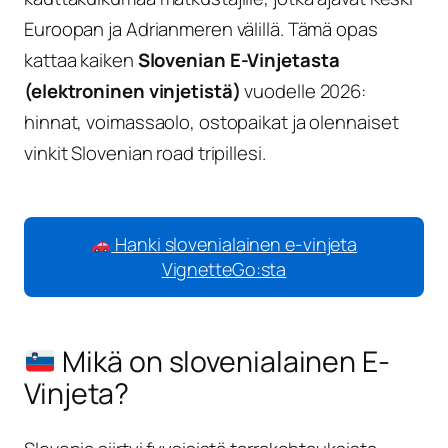
Euroopan ja Adrianmeren välillä. Tämä opas
kattaa kaiken
Slovenian E-Vinjetasta
(elektroninen vinjetistä)
vuodelle 2026:
hinnat, voimassaolo, ostopaikat ja olennaiset
vinkit Slovenian road tripillesi.
Hanki slovenialainen e-vinjeta
VignetteGo:sta
Mikä on slovenialainen E-
Vinjeta?