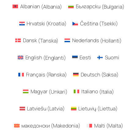
Albanian
(
Albania
)
Български
(
Bulgaria
)
Hrvatski
(
Kroatia
)
Čeština
(
Tsekki
)
Dansk
(
Tanska
)
Nederlands
(
Hollanti
)
English
(
Englanti
)
Eesti
Suomi
Français
(
Ranska
)
Deutsch
(
Saksa
)
Magyar
(
Unkari
)
Italiano
(
Italia
)
Latviešu
(
Latvia
)
Lietuvių
(
Liettua
)
македонски
(
Makedonia
)
Malti
(
Malta
)