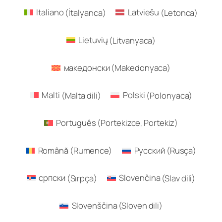
Italiano
(
İtalyanca
)
Latviešu
(
Letonca
)
Lietuvių
(
Litvanyaca
)
македонски
(
Makedonyaca
)
Malti
(
Malta dili
)
Polski
(
Polonyaca
)
Português
(
Portekizce, Portekiz
)
Română
(
Rumence
)
Русский
(
Rusça
)
српски
(
Sırpça
)
Slovenčina
(
Slav dili
)
Slovenščina
(
Sloven dili
)