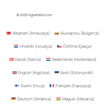
© 2026 VignetteGo.com
Albanian
(
Arnavutça
)
Български
(
Bulgarca
)
Hrvatski
(
Hırvatça
)
Čeština
(
Çekçe
)
Dansk
(
Danca
)
Nederlands
(
Hollandaca
)
English
(
İngilizce
)
Eesti
(
Estonya dili
)
Suomi
(
Fince
)
Français
(
Fransızca
)
Deutsch
(
Almanca
)
Magyar
(
Macarca
)