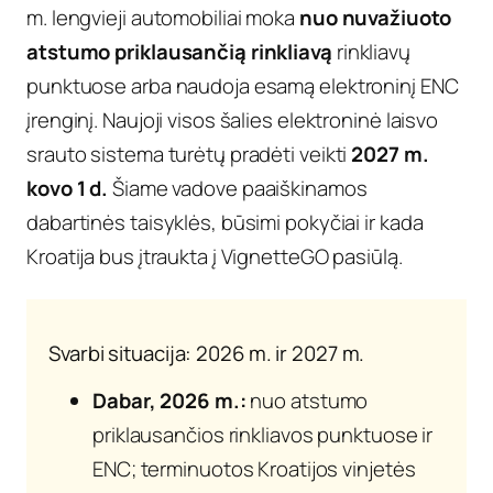
m. lengvieji automobiliai moka
nuo nuvažiuoto
atstumo priklausančią rinkliavą
rinkliavų
punktuose arba naudoja esamą elektroninį ENC
įrenginį. Naujoji visos šalies elektroninė laisvo
srauto sistema turėtų pradėti veikti
2027 m.
kovo 1 d.
Šiame vadove paaiškinamos
dabartinės taisyklės, būsimi pokyčiai ir kada
Kroatija bus įtraukta į VignetteGO pasiūlą.
Svarbi situacija: 2026 m. ir 2027 m.
Dabar, 2026 m.:
nuo atstumo
priklausančios rinkliavos punktuose ir
ENC; terminuotos Kroatijos vinjetės