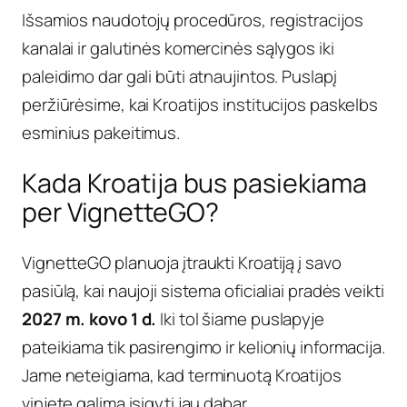
Išsamios naudotojų procedūros, registracijos
kanalai ir galutinės komercinės sąlygos iki
paleidimo dar gali būti atnaujintos. Puslapį
peržiūrėsime, kai Kroatijos institucijos paskelbs
esminius pakeitimus.
Kada Kroatija bus pasiekiama
per VignetteGO?
VignetteGO planuoja įtraukti Kroatiją į savo
pasiūlą, kai naujoji sistema oficialiai pradės veikti
2027 m. kovo 1 d.
Iki tol šiame puslapyje
pateikiama tik pasirengimo ir kelionių informacija.
Jame neteigiama, kad terminuotą Kroatijos
vinjetę galima įsigyti jau dabar.