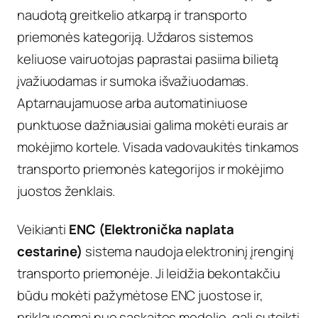
naudotą greitkelio atkarpą ir transporto
priemonės kategoriją. Uždaros sistemos
keliuose vairuotojas paprastai pasiima bilietą
įvažiuodamas ir sumoka išvažiuodamas.
Aptarnaujamuose arba automatiniuose
punktuose dažniausiai galima mokėti eurais ar
mokėjimo kortele. Visada vadovaukitės tinkamos
transporto priemonės kategorijos ir mokėjimo
juostos ženklais.
Veikianti
ENC (Elektronička naplata
cestarine)
sistema naudoja elektroninį įrenginį
transporto priemonėje. Ji leidžia bekontakčiu
būdu mokėti pažymėtose ENC juostose ir,
priklausomai nuo sąskaitos modelio, gali suteikti