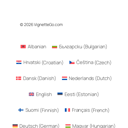
© 2026 VignetteGo.com
Albanian
Български
(
Bulgarian
)
Hrvatski
(
Croatian
)
Čeština
(
Czech
)
Dansk
(
Danish
)
Nederlands
(
Dutch
)
English
Eesti
(
Estonian
)
Suomi
(
Finnish
)
Français
(
French
)
Deutsch
(
German
)
Magyar
(
Hungarian
)