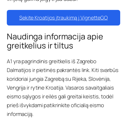
Sekite Kroatijos įtraukimą į VignetteGO
Naudinga informacija apie
greitkelius ir tiltus
A1 yra pagrindinis greitkelis iš Zagrebo
Dalmatijos ir pietinės pakrantės link. Kiti svarbūs
koridoriai jungia Zagrebą su Rijeka, Slovėnija,
Vengrija ir rytine Kroatija. Vasaros savaitgaliais
eismo sąlygos ir eilės gali greitai keistis, todėl
prieš išvykdami patikrinkite oficialią eismo
informaciją.