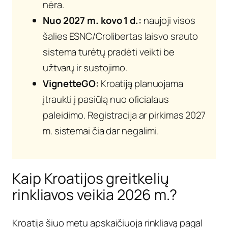
nėra.
Nuo 2027 m. kovo 1 d.:
naujoji visos
šalies ESNC/Crolibertas laisvo srauto
sistema turėtų pradėti veikti be
užtvarų ir sustojimo.
VignetteGO:
Kroatiją planuojama
įtraukti į pasiūlą nuo oficialaus
paleidimo. Registracija ar pirkimas 2027
m. sistemai čia dar negalimi.
Kaip Kroatijos greitkelių
rinkliavos veikia 2026 m.?
Kroatija šiuo metu apskaičiuoja rinkliavą pagal