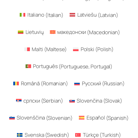
Italiano
(
Italian
)
Latviešu
(
Latvian
)
Lietuvių
македонски
(
Macedonian
)
Malti
(
Maltese
)
Polski
(
Polish
)
Português
(
Portuguese, Portugal
)
Română
(
Romanian
)
Русский
(
Russian
)
српски
(
Serbian
)
Slovenčina
(
Slovak
)
Slovenščina
(
Slovenian
)
Español
(
Spanish
)
Svenska
(
Swedish
)
Türkçe
(
Turkish
)