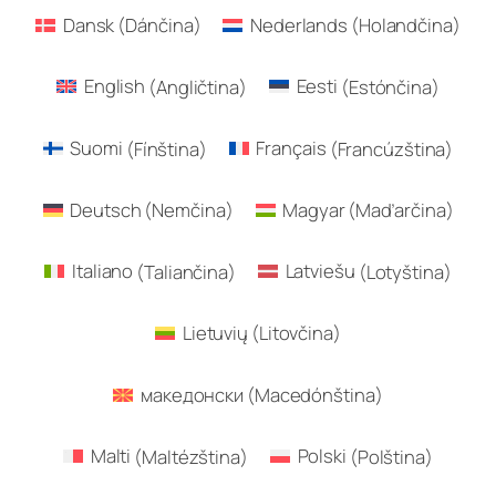
Dansk
(
Dánčina
)
Nederlands
(
Holandčina
)
English
(
Angličtina
)
Eesti
(
Estónčina
)
Suomi
(
Fínština
)
Français
(
Francúzština
)
Deutsch
(
Nemčina
)
Magyar
(
Maďarčina
)
Italiano
(
Taliančina
)
Latviešu
(
Lotyština
)
Lietuvių
(
Litovčina
)
македонски
(
Macedónština
)
Malti
(
Maltézština
)
Polski
(
Polština
)