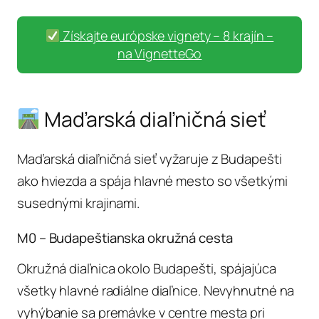
Získajte európske vignety – 8 krajín –
na VignetteGo
Maďarská diaľničná sieť
Maďarská diaľničná sieť vyžaruje z Budapešti
ako hviezda a spája hlavné mesto so všetkými
susednými krajinami.
M0 – Budapeštianska okružná cesta
Okružná diaľnica okolo Budapešti, spájajúca
všetky hlavné radiálne diaľnice. Nevyhnutné na
vyhýbanie sa premávke v centre mesta pri