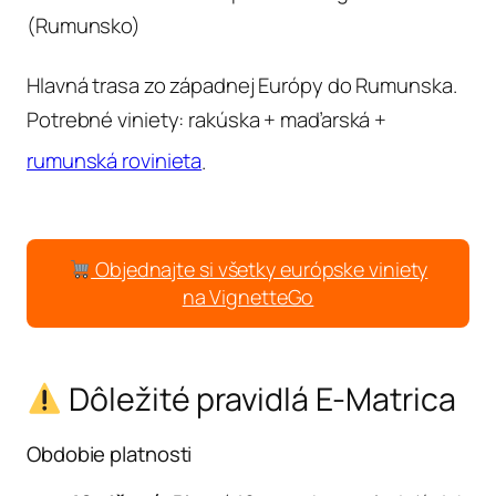
(Rumunsko)
Hlavná trasa zo západnej Európy do Rumunska.
Potrebné viniety: rakúska + maďarská +
rumunská rovinieta
.
Objednajte si všetky európske viniety
na VignetteGo
Dôležité pravidlá E-Matrica
Obdobie platnosti