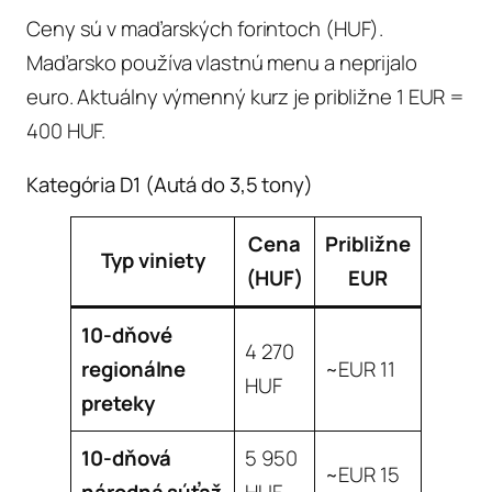
Ceny sú v maďarských forintoch (HUF).
Maďarsko používa vlastnú menu a neprijalo
euro. Aktuálny výmenný kurz je približne 1 EUR =
400 HUF.
Kategória D1 (Autá do 3,5 tony)
Cena
Približne
Typ viniety
(HUF)
EUR
10-dňové
4 270
regionálne
~EUR 11
HUF
preteky
10-dňová
5 950
~EUR 15
národná súťaž
HUF