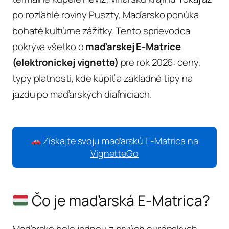
po rozľahlé roviny Puszty, Maďarsko ponúka
bohaté kultúrne zážitky. Tento sprievodca
pokrýva všetko o
maďarskej E-Matrice
(elektronickej vignette)
pre rok 2026: ceny,
typy platnosti, kde kúpiť a základné tipy na
jazdu po maďarských diaľniciach.
Získajte svoju maďarskú E-Matrica na
VignetteGo
Čo je maďarská E-Matrica?
Maďarsko bolo jednou z prvých európskych