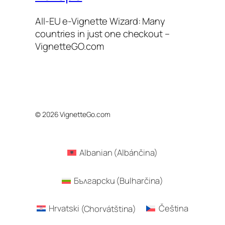
All-EU e-Vignette Wizard: Many
countries in just one checkout –
VignetteGO.com
© 2026 VignetteGo.com
Albanian
(
Albánčina
)
Български
(
Bulharčina
)
Hrvatski
(
Chorvátština
)
Čeština