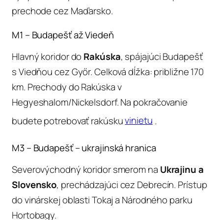
prechode cez Maďarsko.
M1 – Budapešť až Viedeň
Hlavný koridor do
Rakúska
, spájajúci Budapešť
s Viedňou cez Győr. Celková dĺžka: približne 170
km. Prechody do Rakúska v
Hegyeshalom/Nickelsdorf. Na pokračovanie
budete potrebovať rakúsku
vinietu
.
M3 – Budapešť – ukrajinská hranica
Severovýchodný koridor smerom na
Ukrajinu a
Slovensko
, prechádzajúci cez Debrecín. Prístup
do vinárskej oblasti Tokaj a Národného parku
Hortobagy.