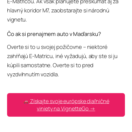
E-Matricou. Ak však plánujete preskúmať aj za
hlavný koridor M7, zaobstarajte si národnú
vignetu.
Čo ak si prenajmem auto v Maďarsku?
Overte si to u svojej požičovne – niektoré
zahŕňajú E-Matricu, iné vyžadujú, aby ste si ju
kúpili samostatne. Overte si to pred
vyzdvihnutím vozidla.
Získajte svoje európske diaľničné
viniety na VignetteGo →