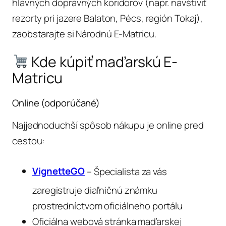
hlavných dopravných koridorov (napr. navštíviť
rezorty pri jazere Balaton, Pécs, región Tokaj),
zaobstarajte si Národnú E-Matricu.
Kde kúpiť maďarskú E-
Matricu
Online (odporúčané)
Najjednoduchší spôsob nákupu je online pred
cestou:
VignetteGO
– Špecialista za vás
zaregistruje diaľničnú známku
prostredníctvom oficiálneho portálu
Oficiálna webová stránka maďarskej