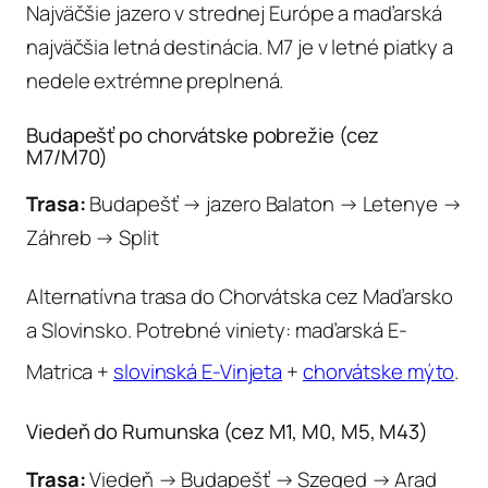
Najväčšie jazero v strednej Európe a maďarská
najväčšia letná destinácia. M7 je v letné piatky a
nedele extrémne preplnená.
Budapešť po chorvátske pobrežie (cez
M7/M70)
Trasa:
Budapešť → jazero Balaton → Letenye →
Záhreb → Split
Alternatívna trasa do Chorvátska cez Maďarsko
a Slovinsko. Potrebné viniety: maďarská E-
Matrica +
slovinská E-Vinjeta
+
chorvátske mýto
.
Viedeň do Rumunska (cez M1, M0, M5, M43)
Trasa:
Viedeň → Budapešť → Szeged → Arad