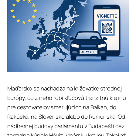
Maďarsko sa nachádza na križovatke strednej
Európy, čo z neho robí kľúčovú tranzitnú krajinu
pre cestovateľov smerujúcich na Balkán, do
Rakúska, na Slovensko alebo do Rumunska. Od
nádhernej budovy parlamentu v Budapešti cez
termálne kúpele Hévíz, vinársku krajinu Tokaj až