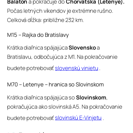
Balaton
a pokračuje do
Chorvátska (Letenye).
Počas letných víkendov je extrémne rušno.
Celková dĺžka: približne 232 km.
M15 – Rajka do Bratislavy
Krátka diaľnica spájajúca
Slovensko
a
Bratislavu, odbočujúca z M1. Na pokračovanie
budete potrebovať
slovenskú vinietu
.
M70 – Letenye – hranica so Slovinskom
Krátka diaľnica spájajúca so
Slovinskom
,
pokračujúca ako slovinská A5. Na pokračovanie
budete potrebovať
slovinskú E-Vinjetu
.