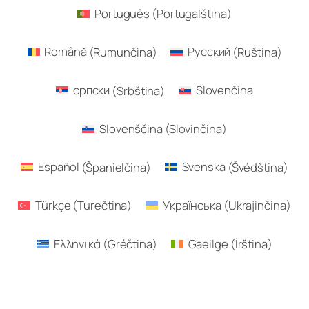
Português
(
Portugalština
)
Română
(
Rumunčina
)
Русский
(
Ruština
)
српски
(
Srbština
)
Slovenčina
Slovenščina
(
Slovinčina
)
Español
(
Španielčina
)
Svenska
(
Švédština
)
Türkçe
(
Turečtina
)
Українська
(
Ukrajinčina
)
Ελληνικά
(
Gréčtina
)
Gaeilge
(
Írština
)