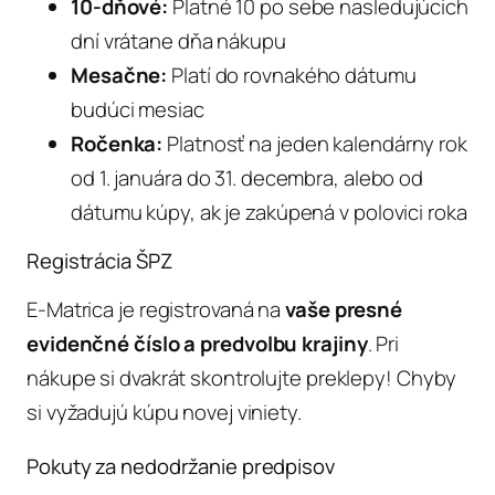
10-dňové:
Platné 10 po sebe nasledujúcich
dní vrátane dňa nákupu
Mesačne:
Platí do rovnakého dátumu
budúci mesiac
Ročenka:
Platnosť na jeden kalendárny rok
od 1. januára do 31. decembra, alebo od
dátumu kúpy, ak je zakúpená v polovici roka
Registrácia ŠPZ
E-Matrica je registrovaná na
vaše presné
evidenčné číslo a
predvolbu krajiny
. Pri
nákupe si dvakrát skontrolujte preklepy! Chyby
si vyžadujú kúpu novej viniety.
Pokuty za nedodržanie predpisov