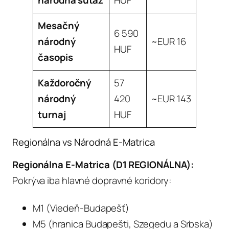
Mesačný
6 590
národný
~EUR 16
HUF
časopis
Každoročný
57
národný
420
~EUR 143
turnaj
HUF
Regionálna vs Národná E-Matrica
Regionálna E-Matrica (D1 REGIONÁLNA):
Pokrýva iba hlavné dopravné koridory:
M1 (Viedeň-Budapešť)
M5 (hranica Budapešti, Szegedu a Srbska)