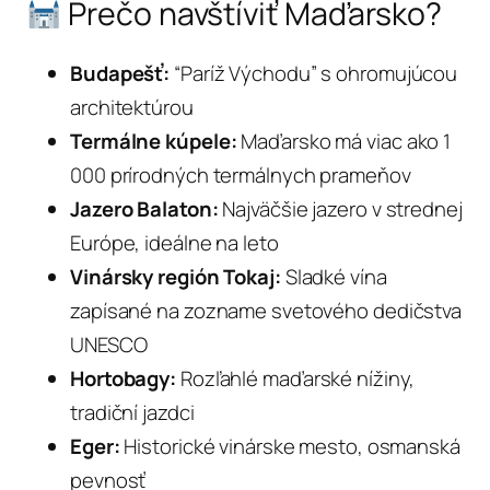
Prečo navštíviť Maďarsko?
Budapešť:
“Paríž Východu” s ohromujúcou
architektúrou
Termálne kúpele:
Maďarsko má viac ako 1
000 prírodných termálnych prameňov
Jazero Balaton:
Najväčšie jazero v strednej
Európe, ideálne na leto
Vinársky región Tokaj:
Sladké vína
zapísané na zozname svetového dedičstva
UNESCO
Hortobagy:
Rozľahlé maďarské nížiny,
tradiční jazdci
Eger:
Historické vinárske mesto, osmanská
pevnosť