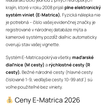
krajín, ktoré v roku 2008 prijali
plne elektronický
systém viniet (E-Matrica).
Fyzická nálepka nie
je potrebná – číslo vašej evidenčnej značky je
registrované v národnej databáze mýta a
kamerové systémy pozdĺž diaľnic automaticky
overujú stav vašej vignette.
Systém E-Matrica pokrýva všetky
maďarské
diaľnice (M cesty)
a
rýchlostné cesty (R
cesty).
Bežné národné cesty (hlavné cesty
číslované 1-9, vedľajšie cesty 10-99 atď.) sú
voľne použiteľné bez viniety.
Ceny E-Matrica 2026