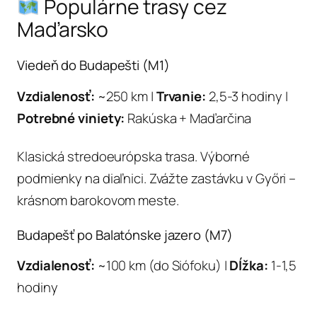
Populárne trasy cez
Maďarsko
Viedeň do Budapešti (M1)
Vzdialenosť:
~250 km |
Trvanie:
2,5-3 hodiny |
Potrebné viniety:
Rakúska + Maďarčina
Klasická stredoeurópska trasa. Výborné
podmienky na diaľnici. Zvážte zastávku v Győri –
krásnom barokovom meste.
Budapešť po Balatónske jazero (M7)
Vzdialenosť:
~100 km (do Siófoku) |
Dĺžka:
1-1,5
hodiny