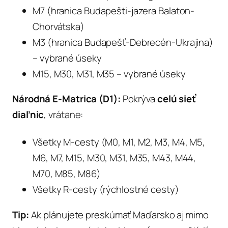
M7 (hranica Budapešti-jazera Balaton-
Chorvátska)
M3 (hranica Budapešť-Debrecén-Ukrajina)
– vybrané úseky
M15, M30, M31, M35 – vybrané úseky
Národná E-Matrica (D1):
Pokrýva
celú sieť
diaľnic
, vrátane:
Všetky M-cesty (M0, M1, M2, M3, M4, M5,
M6, M7, M15, M30, M31, M35, M43, M44,
M70, M85, M86)
Všetky R-cesty (rýchlostné cesty)
Tip:
Ak plánujete preskúmať Maďarsko aj mimo