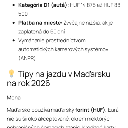
Kategória D1 (autá):
HUF 14 875 až HUF 88
500
Platba na mieste:
Zvyčajne nižšia, ak je
zaplatená do 60 dní
Vymáhanie prostredníctvom
automatických kamerových systémov
(ANPR)
Tipy na jazdu v Maďarsku
na rok 2026
Mena
Maďarsko používa maďarský
forint (HUF).
Eurá
nie sú široko akceptované, okrem niektorých
pohraničných čerpacích staníc. Kreditné karty