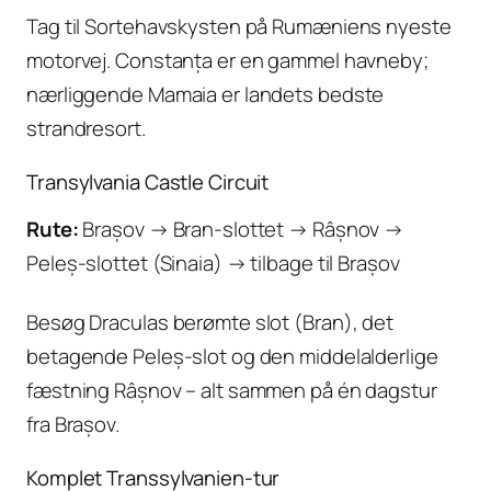
Tag til Sortehavskysten på Rumæniens nyeste
motorvej. Constanța er en gammel havneby;
nærliggende Mamaia er landets bedste
strandresort.
Transylvania Castle Circuit
Rute:
Brașov → Bran-slottet → Râșnov →
Peleș-slottet (Sinaia) → tilbage til Brașov
Besøg Draculas berømte slot (Bran), det
betagende Peleș-slot og den middelalderlige
fæstning Râșnov – alt sammen på én dagstur
fra Brașov.
Komplet Transsylvanien-tur