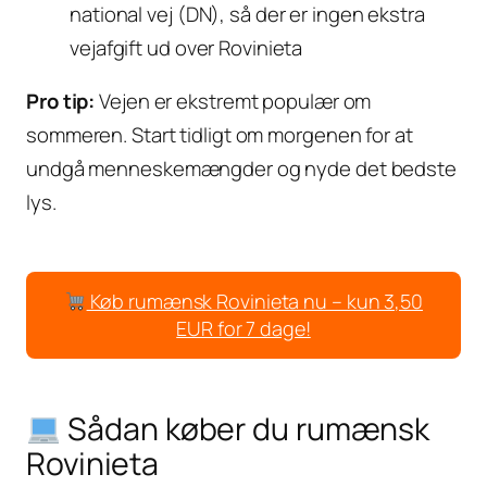
national vej (DN), så der er ingen ekstra
vejafgift ud over Rovinieta
Pro tip:
Vejen er ekstremt populær om
sommeren. Start tidligt om morgenen for at
undgå menneskemængder og nyde det bedste
lys.
Køb rumænsk Rovinieta nu – kun 3,50
EUR for 7 dage!
Sådan køber du rumænsk
Rovinieta