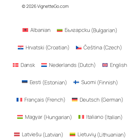
© 2026 VignetteGo.com
Albanian
Български
(
Bulgarian
)
Hrvatski
(
Croatian
)
Čeština
(
Czech
)
Dansk
Nederlands
(
Dutch
)
English
Eesti
(
Estonian
)
Suomi
(
Finnish
)
Français
(
French
)
Deutsch
(
German
)
Magyar
(
Hungarian
)
Italiano
(
Italian
)
Latviešu
(
Latvian
)
Lietuvių
(
Lithuanian
)