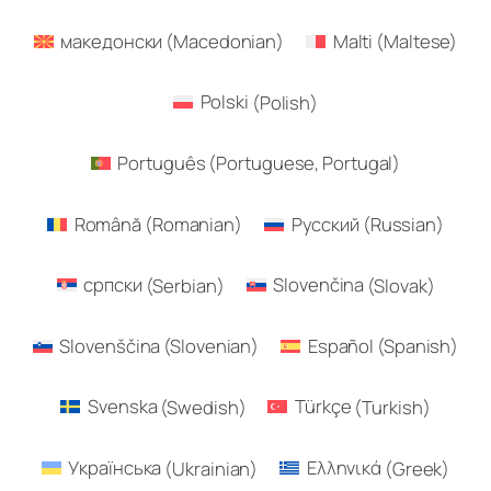
македонски
(
Macedonian
)
Malti
(
Maltese
)
Polski
(
Polish
)
Português
(
Portuguese, Portugal
)
Română
(
Romanian
)
Русский
(
Russian
)
српски
(
Serbian
)
Slovenčina
(
Slovak
)
Slovenščina
(
Slovenian
)
Español
(
Spanish
)
Svenska
(
Swedish
)
Türkçe
(
Turkish
)
Українська
(
Ukrainian
)
Ελληνικά
(
Greek
)