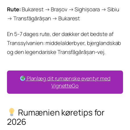
Rute:
Bukarest → Brașov → Sighișoara → Sibiu
→ Transfăgărășan → Bukarest
En 5-7 dages rute, der dækker det bedste af
Transsylvanien: middelalderbyer, bjerglandskab
og den legendariske Transfăgărășan-vej.
Planlæg dit rumænske eventyr med
VignetteGo
Rumænien køretips for
2026