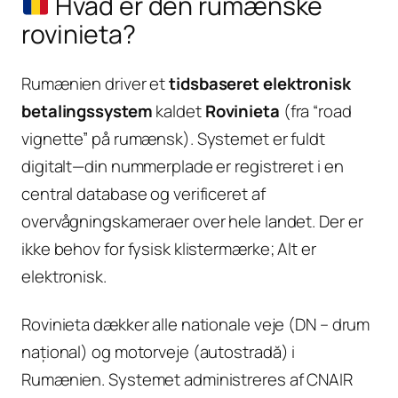
Hvad er den rumænske
rovinieta?
Rumænien driver et
tidsbaseret elektronisk
betalingssystem
kaldet
Rovinieta
(fra “road
vignette” på rumænsk). Systemet er fuldt
digitalt—din nummerplade er registreret i en
central database og verificeret af
overvågningskameraer over hele landet. Der er
ikke behov for fysisk klistermærke; Alt er
elektronisk.
Rovinieta dækker alle nationale veje (DN – drum
național) og motorveje (autostradă) i
Rumænien. Systemet administreres af CNAIR