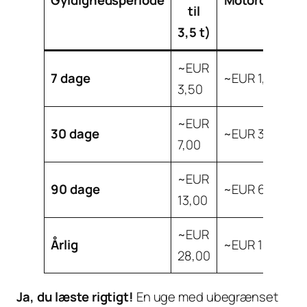
Gyldighedsperiode
Motorcykler
til
3,5 t)
~EUR
7 dage
~EUR 1,80
3,50
~EUR
30 dage
~EUR 3,50
7,00
~EUR
90 dage
~EUR 6,50
13,00
~EUR
Årlig
~EUR 14,00
28,00
Ja, du læste rigtigt!
En uge med ubegrænset