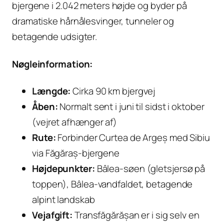
bjergene i 2.042 meters højde og byder på
dramatiske hårnålesvinger, tunneler og
betagende udsigter.
Nøgleinformation:
Længde:
Cirka 90 km bjergvej
Åben:
Normalt sent i juni til sidst i oktober
(vejret afhænger af)
Rute:
Forbinder Curtea de Argeș med Sibiu
via Făgăraș-bjergene
Højdepunkter:
Bâlea-søen (gletsjersø på
toppen), Bâlea-vandfaldet, betagende
alpint landskab
Vejafgift:
Transfăgărășan er i sig selv en