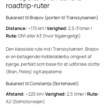
roadtrip-ruter
Bukarest til Brașov (porten til Transsylvanien)
Distance:
~170 km |
Varighed:
2,5-3 timer |
Rute:
DN1 eller A3 (hvor tilgængeligt)
Den klassiske rute ind i Transsylvanien. Brașov
er en betagende middelalderby omgivet af
bjerge, perfekt som base for at udforske slotte
(Bran, Peleș) og Karpaterne.
Bukarest til Constanța (Sortehavet)
Afstand:
~225 km |
Varighed:
2,5 timer |
Rute:
A2 (Solmotorvejen)