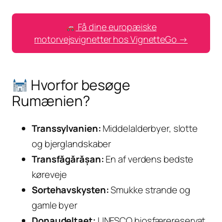
Få dine europæiske
motorvejsvignetter hos VignetteGo →
Hvorfor besøge
Rumænien?
Transsylvanien:
Middelalderbyer, slotte
og bjerglandskaber
Transfăgărășan:
En af verdens bedste
køreveje
Sortehavskysten:
Smukke strande og
gamle byer
Donaudeltaet:
UNESCO biosfærereservat,