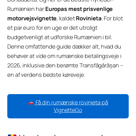
Rumænien har
Europas mest prisvenlige
motorvejsvignette
, kaldet
Rovinieta
. For blot
et par euro for en uge er det utroligt
budgetvenligt at udforske Rumænien i bil.
Denne omfattende guide dækker alt, hvad du
behøver at vide om rumænske betalingsveje i
2026, inklusive den berømte Transfăgărășan –
en af verdens bedste køreveje.
Få din rumænske rovinieta på
VignetteGo