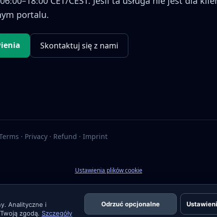
06:00–18:00 CET/CEST. Jeśli ta usługa nie jest dla kl
nym portalu.
ienia
Skontaktuj się z nami
Terms
·
Privacy
·
Refund
·
Imprint
Ustawienia plików cookie
Odrzuć opcjonalne
Ustawieni
y. Analityczne i
 Twoją zgodą.
Szczegóły