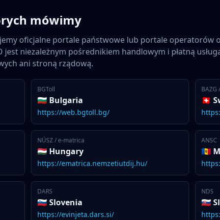
których mówimy
ajemy oficjalne portale państwowe lub portale operatorów
 jest niezależnym pośrednikiem handlowym i płatną usługą
wych ani stroną rządową.
BGToll
BAZG /
🇧🇬 Bulgaria
🇨🇭 
https://web.bgtoll.bg/
https
NÚSZ / e-matrica
ANSC
🇭🇺 Hungary
🇲🇩
https://ematrica.nemzetiutdij.hu/
https
DARS
NDS
🇸🇮 Slovenia
🇸🇰 
https://evinjeta.dars.si/
https