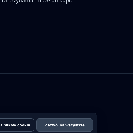
ienta przydatna, może on kupić
a plików cookie
Zezwól na wszystkie