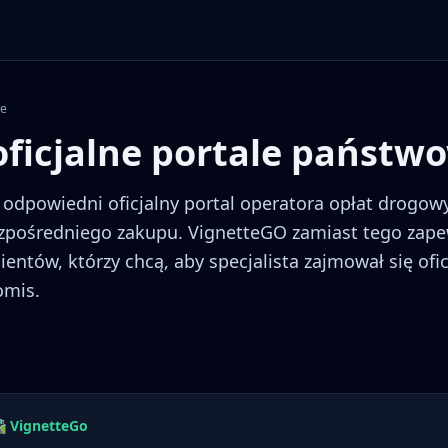
we
oficjalne portale państw
 odpowiedni oficjalny portal operatora opłat drogow
zpośredniego zakupu. VignetteGO zamiast tego zape
lientów, którzy chcą, aby specjalista zajmował się of
omis.
️ VignetteGo