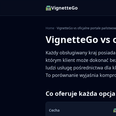
🛣️
VignetteGo
Home
·
VignetteGo vs oficjalne portale państwo
VignetteGo vs 
Każdy obsługiwany kraj posiada
którym klient może dokonać be
ludzi usługę pośrednictwa dla k
To porównanie wyjaśnia kompr
Co oferuje każda opcja
Cecha
