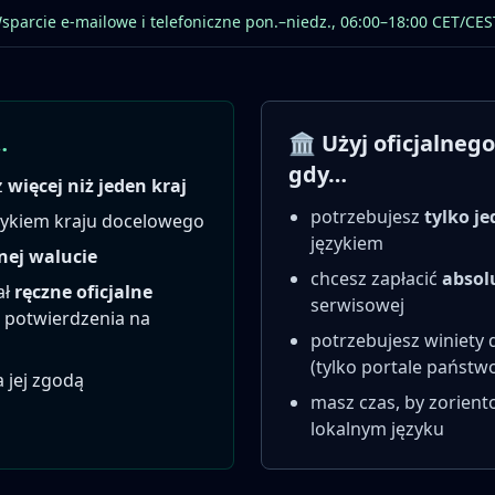
sparcie e-mailowe i telefoniczne pon.–niedz., 06:00–18:00 CET/CES
…
🏛️ Użyj oficjalne
gdy…
z
więcej niż jeden kraj
potrzebujesz
tylko j
zykiem kraju docelowego
językiem
nej walucie
chcesz zapłacić
abso
ał
ręczne oficjalne
serwisowej
 potwierdzenia na
potrzebujesz winiety 
(tylko portale państw
a jej zgodą
masz czas, by zorient
lokalnym języku