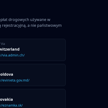
 opłat drogowych używane w
 rejestracyjną, a nie państwowym
 Via
Switzerland
://via.admin.ch/
 Moldova
://evinieta.gov.md/
Slovakia
://eznamka.sk/