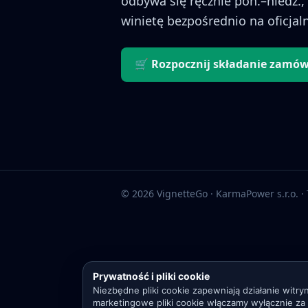
odbywa się ręcznie pon.–niedz., 
winietę bezpośrednio na oficjal
🛒 Rozpocznij składanie zamów
© 2026 VignetteGo · KarmaPower s.r.o. ·
Prywatność i pliki cookie
Niezbędne pliki cookie zapewniają działanie witryn
marketingowe pliki cookie włączamy wyłącznie za