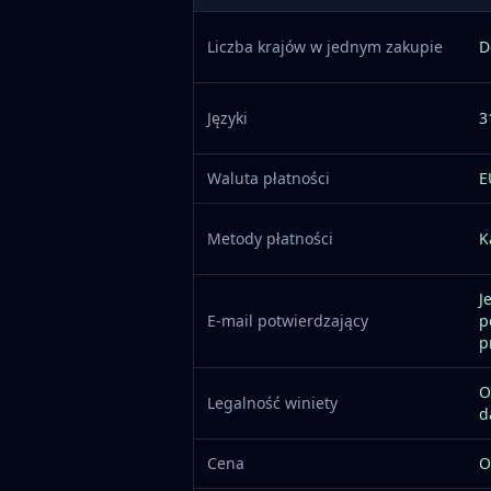
Liczba krajów w jednym zakupie
D
Języki
3
Waluta płatności
E
Metody płatności
K
J
E-mail potwierdzający
p
p
O
Legalność winiety
d
Cena
O