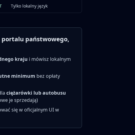
T
Tylko lokalny język
go portalu państwowego,
ednego kraju
i mówisz lokalnym
lutne minimum
bez opłaty
dla
ciężarówki lub autobusu
owe je sprzedają)
ować się w oficjalnym UI w