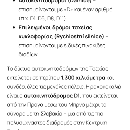
Αυτοκινητόδρομοι (Dálnice)
–
επισημαίνονται με «D» και έναν αριθμό
(π.χ. D1, D5, D8, D11)
Επιλεγμένοι δρόμοι ταχείας
κυκλοφορίας (Rychlostní silnice)
–
επισημαίνονται με ειδικές πινακίδες
διοδίων
Το δίκτυο αυτοκινητοδρόμων της Τσεχίας
εκτείνεται σε περίπου
1.300 χιλιόμετρα
και
συνδέει όλες τις μεγάλες πόλεις. Η ραχοκοκαλιά
είναι ο
αυτοκινητόδρομος D1
, που εκτείνεται
από την Πράγα μέσω του Μπρνο μέχρι τα
σύνορα με τη Σλοβακία – μια από τις πιο
πολυσύχναστες διαδρομές στην Κεντρική