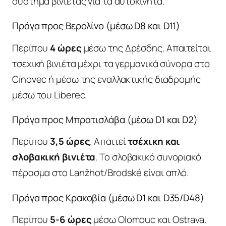
σύστημα βινιέτας για τα αυτοκίνητα.
Πράγα προς Βερολίνο (μέσω D8 και D11)
Περίπου
4 ώρες
μέσω της Δρέσδης. Απαιτείται
τσεχική βινιέτα μέχρι τα γερμανικά σύνορα στο
Cínovec ή μέσω της εναλλακτικής διαδρομής
μέσω του Liberec.
Πράγα προς Μπρατισλάβα (μέσω D1 και D2)
Περίπου
3,5 ώρες
. Απαιτεί
τσέχικη και
σλοβακική βινιέτα
. Το σλοβακικό συνοριακό
πέρασμα στο Lanžhot/Brodské είναι απλό.
Πράγα προς Κρακοβία (μέσω D1 και D35/D48)
Περίπου
5-6 ώρες
μέσω Olomouc και Ostrava.