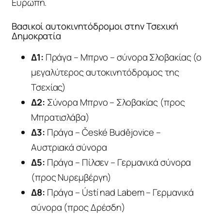
Ευρώπη.
Βασικοί αυτοκινητόδρομοι στην Τσεχική
Δημοκρατία
Δ1:
Πράγα – Μπρνο – σύνορα Σλοβακίας (ο
μεγαλύτερος αυτοκινητόδρομος της
Τσεχίας)
Δ2:
Σύνορα Μπρνο – Σλοβακίας (προς
Μπρατισλάβα)
Δ3:
Πράγα – České Budějovice –
Αυστριακά σύνορα
Δ5:
Πράγα – Πίλσεν – Γερμανικά σύνορα
(προς Νυρεμβέργη)
Δ8:
Πράγα – Ústí nad Labem – Γερμανικά
σύνορα (προς Δρέσδη)