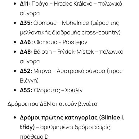
Δ11:
Πράγα – Hradec Králové – πολωνικά
σύνορα
Δ35:
Olomouc – Mohelnice (μέρος της
μελλοντικής διαδρομής cross-country)
Δ46:
Olomouc – Prostějov
Δ48:
Bělotín – Frýdek-Místek – πολωνικά
σύνορα
Δ52:
Μπρνο – Αυστριακά σύνορα (προς
Βιέννη)
Δ55:
Όλομουτς – Χουλίν
Δρόμοι που ΔΕΝ απαιτούν βινιέτα
Δρόμοι πρώτης κατηγορίας (Silnice I.
třídy)
– αριθμημένοι δρόμοι χωρίς
πρόθεμα D