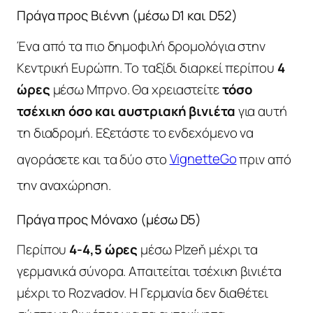
Πράγα προς Βιέννη (μέσω D1 και D52)
Ένα από τα πιο δημοφιλή δρομολόγια στην
Κεντρική Ευρώπη. Το ταξίδι διαρκεί περίπου
4
ώρες
μέσω Μπρνο. Θα χρειαστείτε
τόσο
τσέχικη όσο και αυστριακή βινιέτα
για αυτή
τη διαδρομή. Εξετάστε το ενδεχόμενο να
αγοράσετε και τα δύο στο
VignetteGo
πριν από
την αναχώρηση.
Πράγα προς Μόναχο (μέσω D5)
Περίπου
4-4,5 ώρες
μέσω Plzeň μέχρι τα
γερμανικά σύνορα. Απαιτείται τσέχικη βινιέτα
μέχρι το Rozvadov. Η Γερμανία δεν διαθέτει