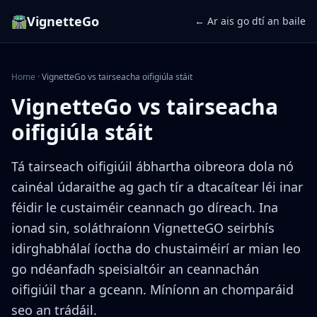
🛣️
VignetteGo
← Ar ais go dtí an baile
Home
·
VignetteGo vs tairseacha oifigiúla stáit
VignetteGo vs tairseacha
oifigiúla stáit
Tá tairseach oifigiúil ábhartha oibreora dola nó
cainéal údaraithe ag gach tír a dtacaítear léi inar
féidir le custaiméir ceannach go díreach. Ina
ionad sin, soláthraíonn VignetteGO seirbhís
idirghabhálaí íoctha do chustaiméirí ar mian leo
go ndéanfadh speisialtóir an ceannachán
oifigiúil thar a gceann. Míníonn an chomparáid
seo an trádáil.