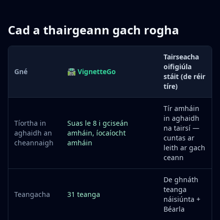
Cad a thairgeann gach rogha
Tairseacha
oifigiúla
Gné
🛣️ VignetteGo
stáit (de réir
tíre)
Tír amháin
in aghaidh
Tíortha in
Suas le 8 i gciseán
na tairsí —
aghaidh an
amháin, íocaíocht
cuntas ar
cheannaigh
amháin
leith ar gach
ceann
De ghnáth
teanga
Teangacha
31 teanga
náisiúnta +
Béarla