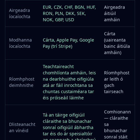
EUR, CZK, CHF, BGN, HUF,
Airgeadra
Airgeadra
RON, PLN, DKK, SEK,
áitiúil
íocaíochta
NOK, GBP, USD
amháin
Cárta
Modhanna
Cárta, Apple Pay, Google
(uaireanta
íocaíochta
Pay (trí Stripe)
bainc áitiúla
amháin)
Teachtaireacht
chomhlíonta amháin, leis
Ríomhphost
Ríomhphost
na dearbhuithe oifigiúla
ar leith ó
deimhnithe
atá ar fáil inrochtana sa
gach
chuntas custaiméara tar
tairseach
éis próiseáil láimhe
Comhionann
Tá an táirge oifigiúil
— cláraithe
cláraithe sa bhunachar
Dlisteanacht
sa
sonraí oifigiúil ábhartha
an vínéid
bhunachar
tar éis do ár speisialtóir
sonraí stáit
an ceannach a chríochnú