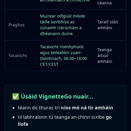
céanna
Muirear oifigiúil móide
táille seirbhíse as
Taraif stáit
Praghas
cúnamh clárúcháin a
amháin
dhéanann duine
Tacaíocht ríomhphoist
Teanga
agus teileafóin Luan–
Tacaíocht
áitiúil
Domhnach, 06:00–18:00
amháin
CET/CEST
✅ Úsáid VignetteGo nuair…
téann do thuras trí
níos mó ná tír amháin
ní labhraíonn tú teanga an chinn scríbe
go
líofa