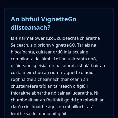
An bhfuil VignetteGo
dlisteanach?
Is é KarmaPower s.r.o., cuideachta chláraithe
Seiceach, a oibríonn VignetteGO. Tar éis na
híocaíochta, cuirtear ordú inár scuaine
comhlíonta de láimh. Le linn uaireanta gnó,
úsáideann speisialtóir na sonraí a sholáthair an
custaiméir chun an ríomh-vignette oifigiúil
roghnaithe a cheannach thar ceann an
chustaiméara tríd an tairseach oifigiúil
fhíoraithe ábhartha nó cainéal údaraithe. Ní
chumhdaítear an fheithicil go dtí go mbeidh an
clárú críochnaithe agus ón mbailíocht atá
léirithe sa deimhniú oifigiúil.