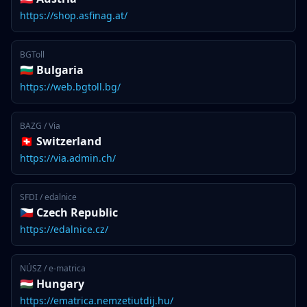
https://shop.asfinag.at/
BGToll
🇧🇬 Bulgaria
https://web.bgtoll.bg/
BAZG / Via
🇨🇭 Switzerland
https://via.admin.ch/
SFDI / edalnice
🇨🇿 Czech Republic
https://edalnice.cz/
NÚSZ / e-matrica
🇭🇺 Hungary
https://ematrica.nemzetiutdij.hu/