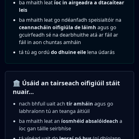
ba mhaith leat
íoc in airgeadra a dtacaítear
leis
ba mhaith leat go ndéanfadh speisialtóir na
ceannacháin oifigiúla de láimh
agus go
gcuirfeadh sé na dearbhuithe atá ar fáil ar
fáil in aon chuntas amháin
tá tú ag ordú
do dhuine eile
lena údarás
🏛️ Úsáid an tairseach oifigiúil stáit
nuair…
nach bhfuil uait ach
tír amháin
agus go
labhraíonn tú an teanga áitiúil
ba mhaith leat an
íosmhéid absalóideach
a
íoc gan táille seirbhíse
tá vínéad uait do
leoraí nó bus
(ní dhíolann