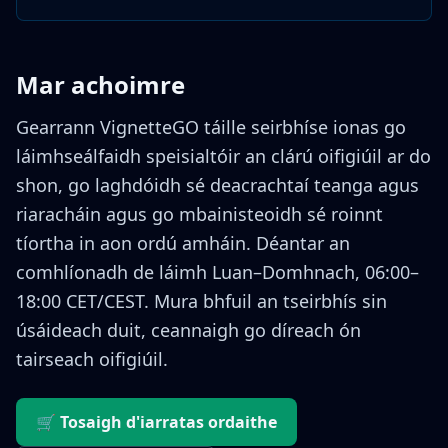
Mar achoimre
Gearrann VignetteGO táille seirbhíse ionas go
láimhseálfaidh speisialtóir an clárú oifigiúil ar do
shon, go laghdóidh sé deacrachtaí teanga agus
riaracháin agus go mbainisteoidh sé roinnt
tíortha in aon ordú amháin. Déantar an
comhlíonadh de láimh Luan–Domhnach, 06:00–
18:00 CET/CEST. Mura bhfuil an tseirbhís sin
úsáideach duit, ceannaigh go díreach ón
tairseach oifigiúil.
🛒 Tosaigh d'iarratas ordaithe