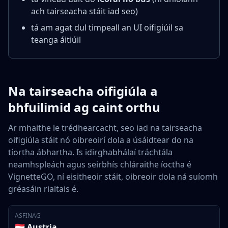
ach tairseacha stáit iad seo)
tá am agat dul timpeall an UI oifigiúil sa
teanga áitiúil
Na tairseacha oifigiúla a
bhfuilimid ag caint orthu
Ar mhaithe le trédhearcacht, seo iad na tairseacha
oifigiúla stáit nó oibreoirí dola a úsáidtear do na
tíortha ábhartha. Is idirghabhálaí tráchtála
neamhspleách agus seirbhís chláraithe íoctha é
VignetteGO, ní eisitheoir stáit, oibreoir dola ná suíomh
gréasáin rialtais é.
ASFINAG
🇦🇹 Austria