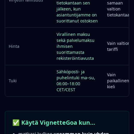
tietokantaan sen
samaan
jälkeen, kun
valtion
asiantuntijamme on
tietokantaan
suorittanut ostoksen
Virallinen maksu
sekä palvelumaksu
Vain valtion
Hinta
ihmisen
tariffi
suorittamasta
rekisteröintiavusta
Sähköposti- ja
Vain
puhelintuki ma–su,
Tuki
paikallinen
06:00–18:00
kieli
CET/CEST
✅ Käytä VignetteGoa kun…