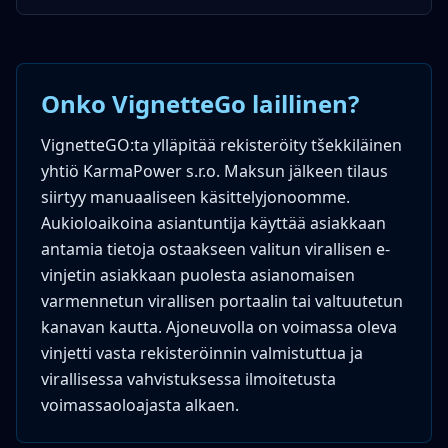
Onko VignetteGo laillinen?
VignetteGO:ta ylläpitää rekisteröity tšekkiläinen
yhtiö KarmaPower s.r.o. Maksun jälkeen tilaus
siirtyy manuaaliseen käsittelyjonoomme.
Aukioloaikoina asiantuntija käyttää asiakkaan
antamia tietoja ostaakseen valitun virallisen e-
vinjetin asiakkaan puolesta asianomaisen
varmennetun virallisen portaalin tai valtuutetun
kanavan kautta. Ajoneuvolla on voimassa oleva
vinjetti vasta rekisteröinnin valmistuttua ja
virallisessa vahvistuksessa ilmoitetusta
voimassaoloajasta alkaen.