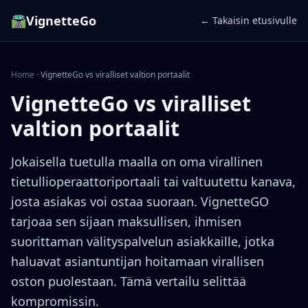
🛣️
VignetteGo
← Takaisin etusivulle
Home
·
VignetteGo vs viralliset valtion portaalit
VignetteGo vs viralliset
valtion portaalit
Jokaisella tuetulla maalla on oma virallinen
tietullioperaattoriportaali tai valtuutettu kanava,
josta asiakas voi ostaa suoraan. VignetteGO
tarjoaa sen sijaan maksullisen, ihmisen
suorittaman välityspalvelun asiakkaille, jotka
haluavat asiantuntijan hoitamaan virallisen
oston puolestaan. Tämä vertailu selittää
kompromissin.