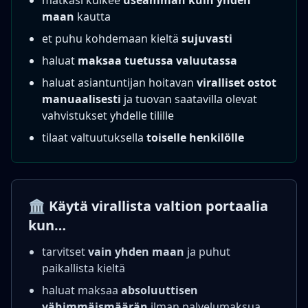
matkasi kulkee
useamman kuin yhden
maan
kautta
et puhu kohdemaan kieltä
sujuvasti
haluat
maksaa tuetussa valuutassa
haluat asiantuntijan hoitavan
viralliset ostot
manuaalisesti
ja tuovan saatavilla olevat
vahvistukset yhdelle tilille
tilaat valtuutuksella
toiselle henkilölle
🏛️ Käytä virallista valtion portaalia
kun…
tarvitset
vain yhden maan
ja puhut
paikallista kieltä
haluat maksaa
absoluuttisen
vähimmäismäärän
ilman palvelumaksua