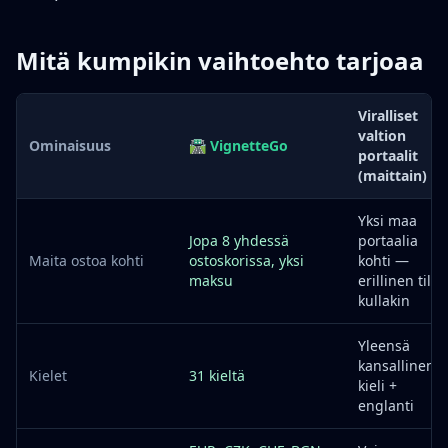
Mitä kumpikin vaihtoehto tarjoaa
Viralliset
valtion
Ominaisuus
🛣️ VignetteGo
portaalit
(maittain)
Yksi maa
Jopa 8 yhdessä
portaalia
Maita ostoa kohti
ostoskorissa, yksi
kohti —
maksu
erillinen tili
kullakin
Yleensä
kansallinen
Kielet
31 kieltä
kieli +
englanti