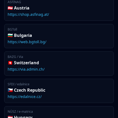
ASFINAG
🇦🇹 Austria
https://shop.asfinag.at/
BGToll
🇧🇬 Bulgaria
https://web.bgtoll.bg/
BAZG / Via
🇨🇭 Switzerland
https://via.admin.ch/
SFDI / edalnice
🇨🇿 Czech Republic
https://edalnice.cz/
NÚSZ / e-matrica
🇭🇺 Hungary