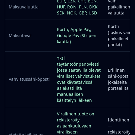
EUR, CZK, CHF, BGN,
Vain
Maksuvaluutta
HUF, RON, PLN, DKK,
paikallinen
SEK, NOK, GBP, USD
valuutta
Kortti
Kortti, Apple Pay,
(joskus vain
Maksutavat
Google Pay (Stripen
paikalliset
kautta)
pankit)
Yksi
täytäntöönpanoviesti,
jossa saatavilla olevat
Erillinen
viralliset vahvistukset
sähköposti
Vahvistussähköposti
ovat käytettävissä
jokaiselta
asiakastililtä
portaalilta
manuaalisen
käsittelyn jälkeen
Virallinen tuote on
rekisteröity
Identtinen
asiaankuuluvaan
—
viralliseen
rekisteröity
Vinjetin laillisuus