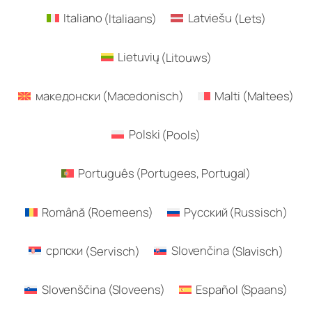
Italiano
(
Italiaans
)
Latviešu
(
Lets
)
Lietuvių
(
Litouws
)
македонски
(
Macedonisch
)
Malti
(
Maltees
)
Polski
(
Pools
)
Português
(
Portugees, Portugal
)
Română
(
Roemeens
)
Русский
(
Russisch
)
српски
(
Servisch
)
Slovenčina
(
Slavisch
)
Slovenščina
(
Sloveens
)
Español
(
Spaans
)