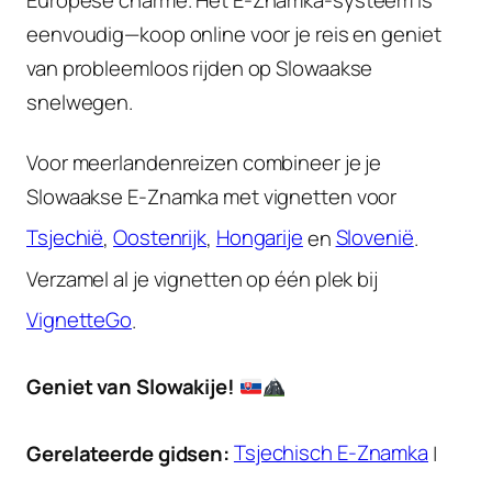
Europese charme. Het E-Znamka-systeem is
eenvoudig—koop online voor je reis en geniet
van probleemloos rijden op Slowaakse
snelwegen.
Voor meerlandenreizen combineer je je
Slowaakse E-Znamka met vignetten voor
Tsjechië
,
Oostenrijk
,
Hongarije
en
Slovenië
.
Verzamel al je vignetten op één plek bij
VignetteGo
.
Geniet van Slowakije!
Gerelateerde gidsen:
Tsjechisch E-Znamka
|