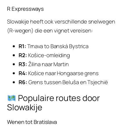
R Expressways
Slowakije heeft ook verschillende snelwegen
(R-wegen) die een vignet vereisen:
R1:
Trnava to Banská Bystrica
R2:
Košice-omleiding
R3:
Žilina naar Martin
R4:
Košice naar Hongaarse grens
R6:
Grens tussen Beluša en Tsjechië
Populaire routes door
Slowakije
Wenen tot Bratislava