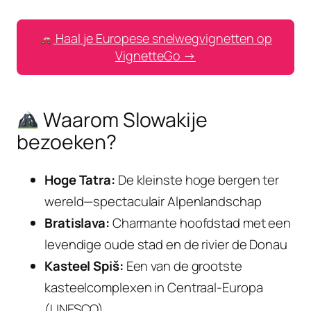
Haal je Europese snelwegvignetten op
VignetteGo →
Waarom Slowakije
bezoeken?
Hoge Tatra:
De kleinste hoge bergen ter
wereld—spectaculair Alpenlandschap
Bratislava:
Charmante hoofdstad met een
levendige oude stad en de rivier de Donau
Kasteel Spiš:
Een van de grootste
kasteelcomplexen in Centraal-Europa
(UNESCO)